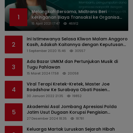
Melangkah Bersama, Midtrans Beri
1
Keringanan Biaya Transaksi ke Organisasi
Nirlaba Indonesia
15 April 2021 17:47
46912
Ini Istimewanya Selasa Kliwon Malam Anggoro
2
Kasih, Adakah Kaitannya dengan Keputusan
PDIP?
1 September 2020 15:46
30557
Ada Bazar UMKM dan Pertunjukan Musik di
3
Tugu Pahlawan
15 Maret 2024 17:58
20058
Viral Terapi Kretek-Kretek, Master Joe
4
Roadshow Ke Surabaya Obati Pasien
Sekaligus Edukasi Masyarakat
30 Januari 2022 21:35
19852
Akademisi Asal Jombang Apresiasi Polda
5
Jatim Usut Dugaan Korupsi Pengisian
Perangkat Desa di Kediri
27 Desember 2024 18:35
18781
Keluarga Martak Luruskan Sejarah Hibah