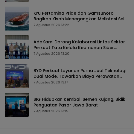
Kru Pertamina Pride dan Gamsunoro
Bagikan Kisah Menegangkan Melintasi Selat
Hormuz di Tengah Konflik
7 Agustus 2026 13:22
AdaKami Dorong Kolaborasi Lintas Sektor
Perkuat Tata Kelola Keamanan Siber
Berbasis AI
7 Agustus 2026 13:20
BYD Perkuat Layanan Purna Jual Teknologi
Dual Mode, Tawarkan Biaya Perawatan
Lebih Efisien
7 Agustus 2026 13:17
SIG Hidupkan Kembali Semen Kujang, Bidik
Penguatan Pasar Jawa Barat
7 Agustus 2026 13:15