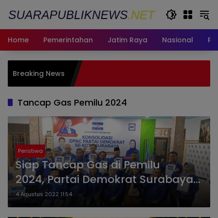
Langsung
ke
konten
Home
Pemerintahan
Jatim Raya
Nasional
Pe
Paduan 
Breaking News
Harumka
Penghar
Tancap Gas Pemilu 2024
Peristiwa
Siap Tancap Gas di Pemilu
2024, Partai Demokrat Surabaya
Gelar Konsolidasi Seluruh DPAC
4 Agustus 2022 11:54