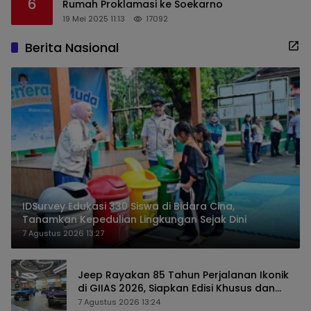
6
Rumah Proklamasi ke Soekarno
19 Mei 2025 11:13
17092
Berita Nasional
IDSurvey Edukasi 330 Siswa di Bidara Cina,
Tanamkan Kepedulian Lingkungan Sejak Dini
7 Agustus 2026 13:27
Jeep Rayakan 85 Tahun Perjalanan Ikonik
di GIIAS 2026, Siapkan Edisi Khusus dan
Perkuat Pengalaman Pelanggan
7 Agustus 2026 13:24