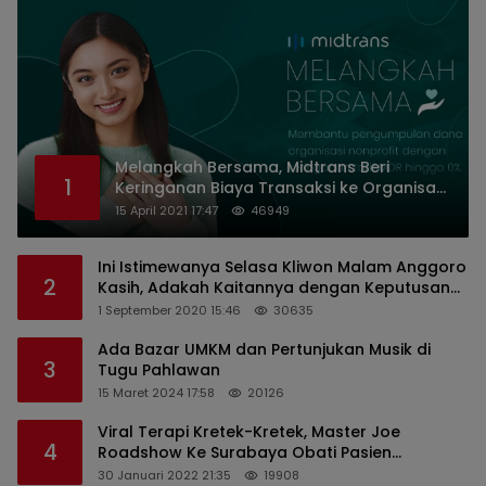
Melangkah Bersama, Midtrans Beri
1
Keringanan Biaya Transaksi ke Organisasi
Nirlaba Indonesia
15 April 2021 17:47
46949
Ini Istimewanya Selasa Kliwon Malam Anggoro
2
Kasih, Adakah Kaitannya dengan Keputusan
PDIP?
1 September 2020 15:46
30635
Ada Bazar UMKM dan Pertunjukan Musik di
3
Tugu Pahlawan
15 Maret 2024 17:58
20126
Viral Terapi Kretek-Kretek, Master Joe
4
Roadshow Ke Surabaya Obati Pasien
Sekaligus Edukasi Masyarakat
30 Januari 2022 21:35
19908