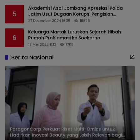
Akademisi Asal Jombang Apresiasi Polda
5
Jatim Usut Dugaan Korupsi Pengisian
Perangkat Desa di Kediri
27 Desember 2024 18:35
18826
Keluarga Martak Luruskan Sejarah Hibah
6
Rumah Proklamasi ke Soekarno
19 Mei 2025 11:13
17118
Berita Nasional
ParagonCorp Perkuat Riset Multi-Omics untuk
Hadirkan Inovasi Beauty yang Lebih Relevan bagi