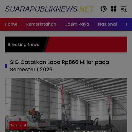
Langsung
ke
konten
Home
Pemerintahan
Jatim Raya
Nasional
Pe
Pemkot S
Breaking News
bagi War
Fasum
SIG Catatkan Laba Rp866 Miliar pada
Semester I 2023
Nasional