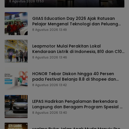
Masyarakat Indonesia
8 Agustus 2026 13:53
GIIAS Education Day 2026 Ajak Ratusan
Pelajar Mengenal Teknologi dan Peluang
Karier Industri Otomotif
8 Agustus 2026 13:49
Leapmotor Mulai Perakitan Lokal
Kendaraan Listrik di Indonesia, B10 dan C10
Jadi Model Perdana
8 Agustus 2026 13:46
HONOR Tebar Diskon hingga 40 Persen
pada Festival Belanja 8.8 di Shopee dan
TikTok Shop
8 Agustus 2026 13:42
LEPAS Hadirkan Pengalaman Berkendara
Langsung dan Beragam Program Spesial di
GIIAS 2026
8 Agustus 2026 13:40
realme Buka Jalan Anak Muda Menuju Pro