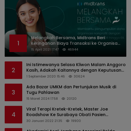
Melangkah Bersama, Midtrans Beri
1
Keringanan Biaya Transaksi ke Organisasi
Nirlaba Indonesia
15 April 2021 17:47
46944
Ini Istimewanya Selasa Kliwon Malam Anggoro
2
Kasih, Adakah Kaitannya dengan Keputusan
PDIP?
1 September 2020 15:46
30624
Ada Bazar UMKM dan Pertunjukan Musik di
3
Tugu Pahlawan
15 Maret 2024 17:58
20120
Viral Terapi Kretek-Kretek, Master Joe
4
Roadshow Ke Surabaya Obati Pasien
Sekaligus Edukasi Masyarakat
30 Januari 2022 21:35
19900