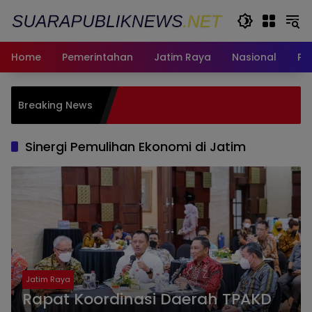
Langsung
ke
konten
Home
Pemerintahan
Jatim Raya
Nasional
Pe
Pemkot 
Breaking News
bagi W
Fasum
Sinergi Pemulihan Ekonomi di Jatim
Jatim Raya
Rapat Koordinasi Daerah TPAKD