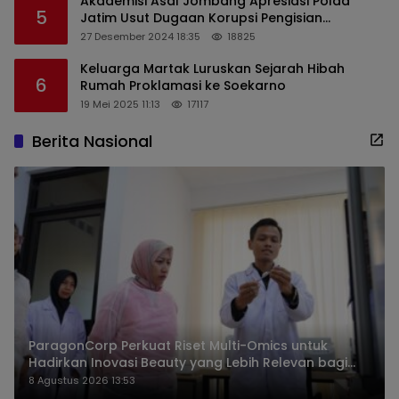
Akademisi Asal Jombang Apresiasi Polda
5
Jatim Usut Dugaan Korupsi Pengisian
Perangkat Desa di Kediri
27 Desember 2024 18:35
18825
Keluarga Martak Luruskan Sejarah Hibah
6
Rumah Proklamasi ke Soekarno
19 Mei 2025 11:13
17117
Berita Nasional
ParagonCorp Perkuat Riset Multi-Omics untuk
Hadirkan Inovasi Beauty yang Lebih Relevan bagi
Masyarakat Indonesia
8 Agustus 2026 13:53