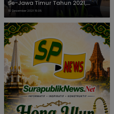
Se-Jawa Timur Tahun 2021,
Sinergi Pemulihan Ekonomi di
10 Desember 2021 15:05
Jatim