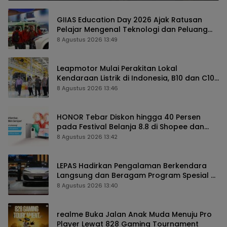
GIIAS Education Day 2026 Ajak Ratusan
Pelajar Mengenal Teknologi dan Peluang
Karier Industri Otomotif
8 Agustus 2026 13:49
Leapmotor Mulai Perakitan Lokal
Kendaraan Listrik di Indonesia, B10 dan C10
Jadi Model Perdana
8 Agustus 2026 13:46
HONOR Tebar Diskon hingga 40 Persen
pada Festival Belanja 8.8 di Shopee dan
TikTok Shop
8 Agustus 2026 13:42
LEPAS Hadirkan Pengalaman Berkendara
Langsung dan Beragam Program Spesial di
GIIAS 2026
8 Agustus 2026 13:40
realme Buka Jalan Anak Muda Menuju Pro
Player Lewat 828 Gaming Tournament