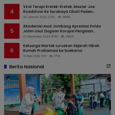
Viral Terapi Kretek-Kretek, Master Joe
4
Roadshow Ke Surabaya Obati Pasien
Sekaligus Edukasi Masyarakat
30 Januari 2022 21:35
19885
Akademisi Asal Jombang Apresiasi Polda
5
Jatim Usut Dugaan Korupsi Pengisian
Perangkat Desa di Kediri
27 Desember 2024 18:35
18820
Keluarga Martak Luruskan Sejarah Hibah
6
Rumah Proklamasi ke Soekarno
19 Mei 2025 11:13
17112
Berita Nasional