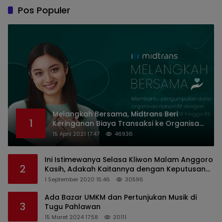
Pos Populer
Melangkah Bersama, Midtrans Beri
1
Keringanan Biaya Transaksi ke Organisasi
Nirlaba Indonesia
15 April 2021 17:47
46936
Ini Istimewanya Selasa Kliwon Malam Anggoro
2
Kasih, Adakah Kaitannya dengan Keputusan
PDIP?
1 September 2020 15:46
30596
Ada Bazar UMKM dan Pertunjukan Musik di
3
Tugu Pahlawan
15 Maret 2024 17:58
20111