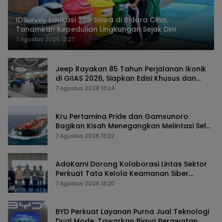
IDSurvey Edukasi 330 Siswa di Bidara Cina,
Tanamkan Kepedulian Lingkungan Sejak Dini
7 Agustus 2026 13:27
Jeep Rayakan 85 Tahun Perjalanan Ikonik
di GIIAS 2026, Siapkan Edisi Khusus dan
Perkuat Pengalaman Pelanggan
7 Agustus 2026 13:24
Kru Pertamina Pride dan Gamsunoro
Bagikan Kisah Menegangkan Melintasi Selat
Hormuz di Tengah Konflik
7 Agustus 2026 13:22
AdaKami Dorong Kolaborasi Lintas Sektor
Perkuat Tata Kelola Keamanan Siber
Berbasis AI
7 Agustus 2026 13:20
BYD Perkuat Layanan Purna Jual Teknologi
Dual Mode, Tawarkan Biaya Perawatan