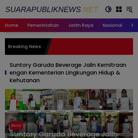
Langsung
ke
konten
Home
Pemerintahan
Jatim Raya
Nasional
Pe
Satu Da
Breaking News
Buktika
hingga 
Suntory Garuda Beverage Jalin Kemitraan
engan Kementerian Lingkungan Hidup &
Kehutanan
Bisnis
Suntory Garuda Beverage Jalin