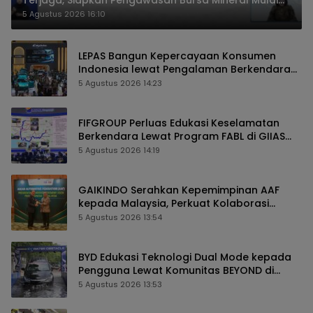
2027
5 Agustus 2026 16:10
LEPAS Bangun Kepercayaan Konsumen
Indonesia lewat Pengalaman Berkendara
hingga Layanan Purnajual
5 Agustus 2026 14:23
FIFGROUP Perluas Edukasi Keselamatan
Berkendara Lewat Program FABL di GIIAS
2026
5 Agustus 2026 14:19
GAIKINDO Serahkan Kepemimpinan AAF
kepada Malaysia, Perkuat Kolaborasi
Industri Otomotif ASEAN
5 Agustus 2026 13:54
BYD Edukasi Teknologi Dual Mode kepada
Pengguna Lewat Komunitas BEYOND di
GIIAS 2026
5 Agustus 2026 13:53