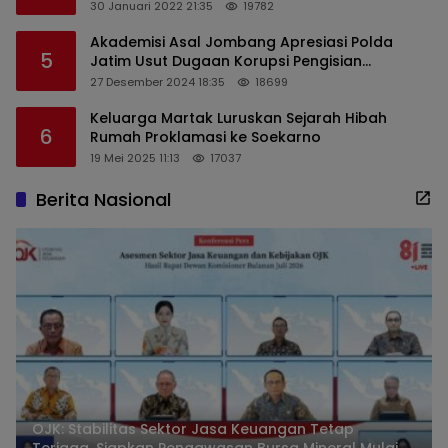
Sekaligus Edukasi Masyarakat
30 Januari 2022 21:35
19782
Akademisi Asal Jombang Apresiasi Polda
5
Jatim Usut Dugaan Korupsi Pengisian
Perangkat Desa di Kediri
27 Desember 2024 18:35
18699
Keluarga Martak Luruskan Sejarah Hibah
6
Rumah Proklamasi ke Soekarno
19 Mei 2025 11:13
17037
Berita Nasional
OJK: Stabilitas Sektor Jasa Keuangan Tetap
Terjaga, Siapkan Pengawasan Bursa Mineral Mulai