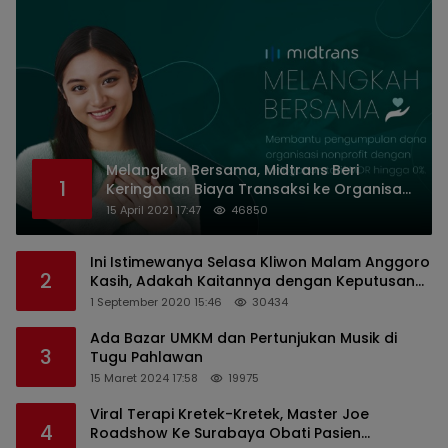
Melangkah Bersama, Midtrans Beri
1
Keringanan Biaya Transaksi ke Organisasi
Nirlaba Indonesia
15 April 2021 17:47
46850
Ini Istimewanya Selasa Kliwon Malam Anggoro
2
Kasih, Adakah Kaitannya dengan Keputusan
PDIP?
1 September 2020 15:46
30434
Ada Bazar UMKM dan Pertunjukan Musik di
3
Tugu Pahlawan
15 Maret 2024 17:58
19975
Viral Terapi Kretek-Kretek, Master Joe
4
Roadshow Ke Surabaya Obati Pasien