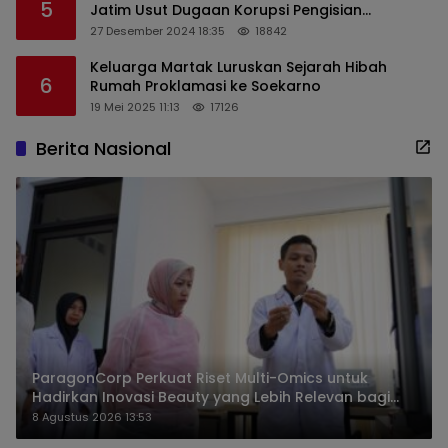
5
Jatim Usut Dugaan Korupsi Pengisian
Perangkat Desa di Kediri
27 Desember 2024 18:35
18842
Keluarga Martak Luruskan Sejarah Hibah
6
Rumah Proklamasi ke Soekarno
19 Mei 2025 11:13
17126
Berita Nasional
ParagonCorp Perkuat Riset Multi-Omics untuk
Hadirkan Inovasi Beauty yang Lebih Relevan bagi
Masyarakat Indonesia
8 Agustus 2026 13:53