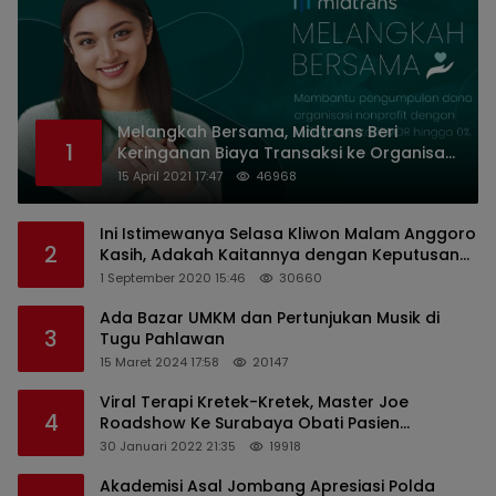
Melangkah Bersama, Midtrans Beri
1
Keringanan Biaya Transaksi ke Organisasi
Nirlaba Indonesia
15 April 2021 17:47
46968
Ini Istimewanya Selasa Kliwon Malam Anggoro
2
Kasih, Adakah Kaitannya dengan Keputusan
PDIP?
1 September 2020 15:46
30660
Ada Bazar UMKM dan Pertunjukan Musik di
3
Tugu Pahlawan
15 Maret 2024 17:58
20147
Viral Terapi Kretek-Kretek, Master Joe
4
Roadshow Ke Surabaya Obati Pasien
Sekaligus Edukasi Masyarakat
30 Januari 2022 21:35
19918
Akademisi Asal Jombang Apresiasi Polda