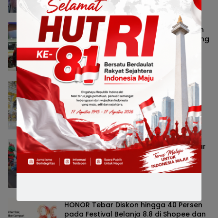
Nasional
8 Agustus 2026 13:53
GIIAS Education Day 2026 Ajak Ratusan
Pelajar Mengenal Teknologi dan Peluang
Karier Industri Otomotif
Bisnis
8 Agustus 2026 13:49
Leapmotor Mulai Perakitan Lokal
Kendaraan Listrik di Indonesia, B10 dan
C10 Jadi Model Perdana
Bisnis
8 Agustus 2026 13:46
BCA Gandeng PPATK Edukasi 100 Pelajar
dan Lepasliarkan 1.300 Tukik di
Banyuwangi
Jatim Raya
8 Agustus 2026 13:44
HONOR Tebar Diskon hingga 40 Persen
pada Festival Belanja 8.8 di Shopee dan