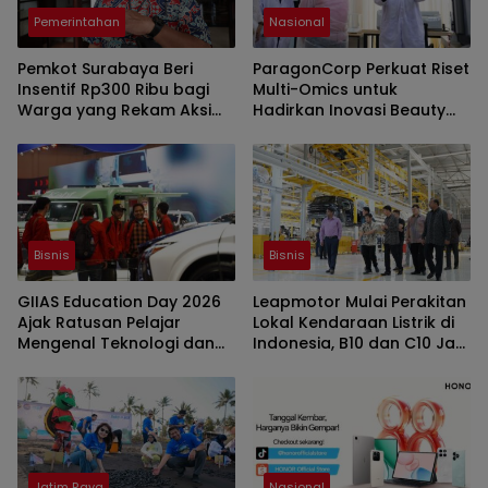
Pemerintahan
Nasional
Pemkot Surabaya Beri
ParagonCorp Perkuat Riset
Insentif Rp300 Ribu bagi
Multi-Omics untuk
Warga yang Rekam Aksi
Hadirkan Inovasi Beauty
Pencurian Fasum
yang Lebih Relevan bagi
Masyarakat Indonesia
Bisnis
Bisnis
GIIAS Education Day 2026
Leapmotor Mulai Perakitan
Ajak Ratusan Pelajar
Lokal Kendaraan Listrik di
Mengenal Teknologi dan
Indonesia, B10 dan C10 Jadi
Peluang Karier Industri
Model Perdana
Otomotif
Jatim Raya
Nasional