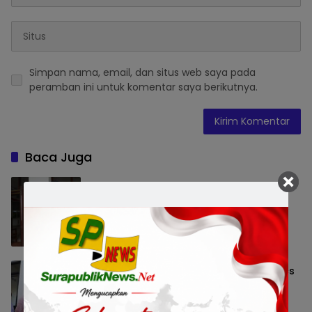
Simpan nama, email, dan situs web saya pada
peramban ini untuk komentar saya berikutnya.
Baca Juga
Pemkot Surabaya Beri Insentif Rp300
Ribu bagi Warga yang Rekam Aksi
Pencurian Fasum
Pemerintahan
8 Agustus 2026 13:56
ParagonCorp Perkuat Riset Multi-Omics
untuk Hadirkan Inovasi Beauty yang
Lebih Relevan bagi Masyarakat
Indonesia