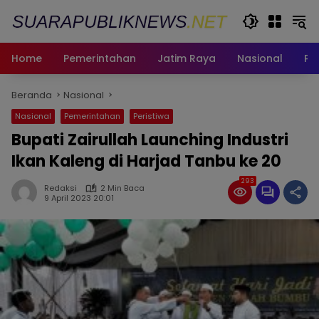
Langsung
ke
konten
Home
Pemerintahan
Jatim Raya
Nasional
Pe
Beranda
Nasional
Nasional
Pemerintahan
Peristiwa
Bupati Zairullah Launching Industri
Ikan Kaleng di Harjad Tanbu ke 20
293
Redaksi
2 Min Baca
9 April 2023 20:01