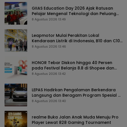
GIIAS Education Day 2026 Ajak Ratusan
Pelajar Mengenal Teknologi dan Peluang
Karier Industri Otomotif
8 Agustus 2026 13:49
Leapmotor Mulai Perakitan Lokal
Kendaraan Listrik di Indonesia, B10 dan C10
Jadi Model Perdana
8 Agustus 2026 13:46
HONOR Tebar Diskon hingga 40 Persen
pada Festival Belanja 8.8 di Shopee dan
TikTok Shop
8 Agustus 2026 13:42
LEPAS Hadirkan Pengalaman Berkendara
Langsung dan Beragam Program Spesial di
GIIAS 2026
8 Agustus 2026 13:40
realme Buka Jalan Anak Muda Menuju Pro
Player Lewat 828 Gaming Tournament