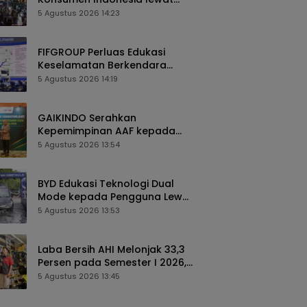
Pengalaman Berkendara
5 Agustus 2026 14:23
hingga Layanan Purnajual
FIFGROUP Perluas Edukasi
Keselamatan Berkendara
Lewat Program FABL di GIIAS
5 Agustus 2026 14:19
2026
GAIKINDO Serahkan
Kepemimpinan AAF kepada
Malaysia, Perkuat Kolaborasi
5 Agustus 2026 13:54
Industri Otomotif ASEAN
BYD Edukasi Teknologi Dual
Mode kepada Pengguna Lewat
Komunitas BEYOND di GIIAS
5 Agustus 2026 13:53
2026
Laba Bersih AHI Melonjak 33,3
Persen pada Semester I 2026,
Ekspansi AZKO Berlanjut hingga
5 Agustus 2026 13:45
Toko ke-276