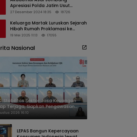
Apresiasi Polda Jatim Usut
Dugaan Korupsi Pengisian
27 Desember 2024 18:35
18726
Perangkat Desa di Kediri
Keluarga Martak Luruskan Sejarah
Hibah Rumah Proklamasi ke
Soekarno
19 Mei 2025 11:13
17055
rita Nasional
: Stabilitas Sektor Jasa Keuangan
ap Terjaga, Siapkan Pengawasan
sa Mineral Mulai 2027
ustus 2026 16:10
LEPAS Bangun Kepercayaan
Konsumen Indonesia lewat