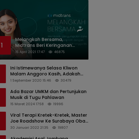
Melangkah Bersama,
1
Midtrans Beri Keringanan
Biaya Transaksi ke Organisasi
15 April 2021 17:47
46875
Nirlaba Indonesia
Ini Istimewanya Selasa Kliwon
Malam Anggoro Kasih, Adakah
Kaitannya dengan Keputusan
1 September 2020 15:46
30479
PDIP?
Ada Bazar UMKM dan Pertunjukan
Musik di Tugu Pahlawan
15 Maret 2024 17:58
19996
Viral Terapi Kretek-Kretek, Master
Joe Roadshow Ke Surabaya Obati
Pasien Sekaligus Edukasi
30 Januari 2022 21:35
19807
Masyarakat
Akademisi Asal Jombang