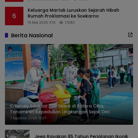
Keluarga Martak Luruskan Sejarah Hibah
6
Rumah Proklamasi ke Soekarno
19 Mei 2025 11:13
17080
Berita Nasional
IDSurvey Edukasi 330 Siswa di Bidara Cina,
Tanamkan Kepedulian Lingkungan Sejak Dini
7 Agustus 2026 13:27
Jeep Rayakan 85 Tahun Perjalanan Ikonik