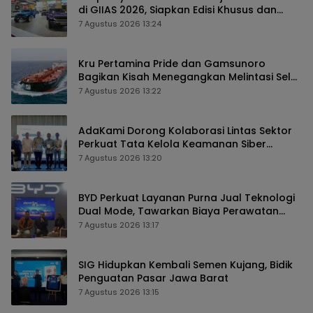
di GIIAS 2026, Siapkan Edisi Khusus dan
Perkuat Pengalaman Pelanggan
7 Agustus 2026 13:24
Kru Pertamina Pride dan Gamsunoro
Bagikan Kisah Menegangkan Melintasi Selat
Hormuz di Tengah Konflik
7 Agustus 2026 13:22
AdaKami Dorong Kolaborasi Lintas Sektor
Perkuat Tata Kelola Keamanan Siber
Berbasis AI
7 Agustus 2026 13:20
BYD Perkuat Layanan Purna Jual Teknologi
Dual Mode, Tawarkan Biaya Perawatan
Lebih Efisien
7 Agustus 2026 13:17
SIG Hidupkan Kembali Semen Kujang, Bidik
Penguatan Pasar Jawa Barat
7 Agustus 2026 13:15