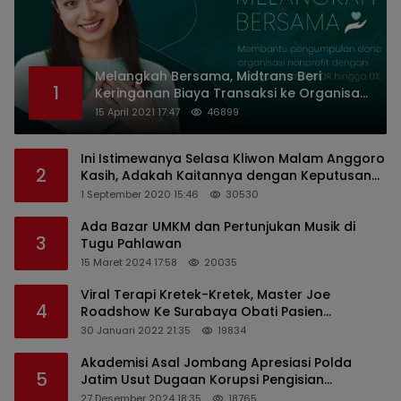
Melangkah Bersama, Midtrans Beri
1
Keringanan Biaya Transaksi ke Organisasi
Nirlaba Indonesia
15 April 2021 17:47
46899
Ini Istimewanya Selasa Kliwon Malam Anggoro
2
Kasih, Adakah Kaitannya dengan Keputusan
PDIP?
1 September 2020 15:46
30530
Ada Bazar UMKM dan Pertunjukan Musik di
3
Tugu Pahlawan
15 Maret 2024 17:58
20035
Viral Terapi Kretek-Kretek, Master Joe
4
Roadshow Ke Surabaya Obati Pasien
Sekaligus Edukasi Masyarakat
30 Januari 2022 21:35
19834
Akademisi Asal Jombang Apresiasi Polda
5
Jatim Usut Dugaan Korupsi Pengisian
Perangkat Desa di Kediri
27 Desember 2024 18:35
18765