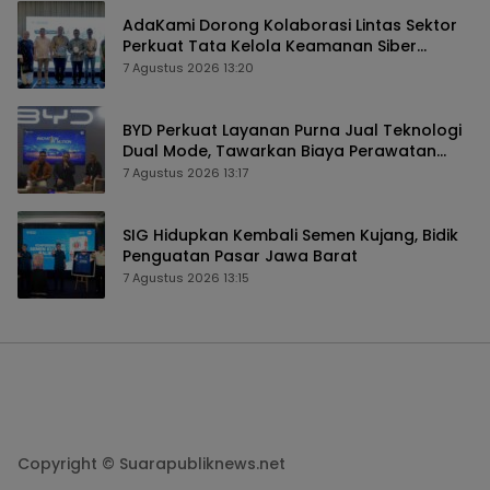
AdaKami Dorong Kolaborasi Lintas Sektor
Perkuat Tata Kelola Keamanan Siber
Berbasis AI
7 Agustus 2026 13:20
BYD Perkuat Layanan Purna Jual Teknologi
Dual Mode, Tawarkan Biaya Perawatan
Lebih Efisien
7 Agustus 2026 13:17
SIG Hidupkan Kembali Semen Kujang, Bidik
Penguatan Pasar Jawa Barat
7 Agustus 2026 13:15
Copyright © Suarapubliknews.net