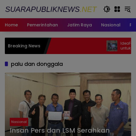
Langsung
ke
konten
Home
Pemerintahan
Jatim Raya
Nasional
Pe
IdeaFest SUB 2026 Dorong
Breaking News
untuk Perkuat Ekosistem K
Timur
palu dan donggala
Nasional
Insan Pers dan LSM Serahkan