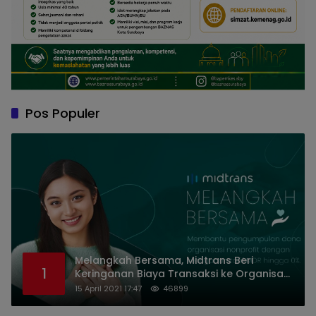
Pos Populer
Melangkah Bersama, Midtrans Beri
1
Keringanan Biaya Transaksi ke Organisasi
Nirlaba Indonesia
15 April 2021 17:47
46899