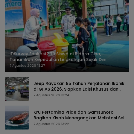
IDSurvey Edukasi 330 Siswa di Bidara Cina,
Tanamkan Kepedulian Lingkungan Sejak Dini
7 Agustus 2026 13:27
Jeep Rayakan 85 Tahun Perjalanan Ikonik
di GIIAS 2026, Siapkan Edisi Khusus dan
Perkuat Pengalaman Pelanggan
7 Agustus 2026 13:24
Kru Pertamina Pride dan Gamsunoro
Bagikan Kisah Menegangkan Melintasi Selat
Hormuz di Tengah Konflik
7 Agustus 2026 13:22