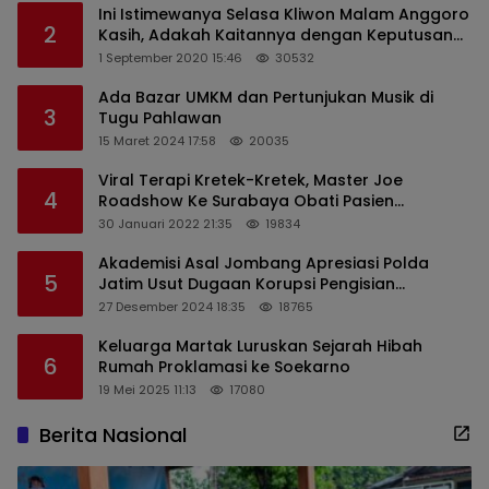
Ini Istimewanya Selasa Kliwon Malam Anggoro
2
Kasih, Adakah Kaitannya dengan Keputusan
PDIP?
1 September 2020 15:46
30532
Ada Bazar UMKM dan Pertunjukan Musik di
3
Tugu Pahlawan
15 Maret 2024 17:58
20035
Viral Terapi Kretek-Kretek, Master Joe
4
Roadshow Ke Surabaya Obati Pasien
Sekaligus Edukasi Masyarakat
30 Januari 2022 21:35
19834
Akademisi Asal Jombang Apresiasi Polda
5
Jatim Usut Dugaan Korupsi Pengisian
Perangkat Desa di Kediri
27 Desember 2024 18:35
18765
Keluarga Martak Luruskan Sejarah Hibah
6
Rumah Proklamasi ke Soekarno
19 Mei 2025 11:13
17080
Berita Nasional