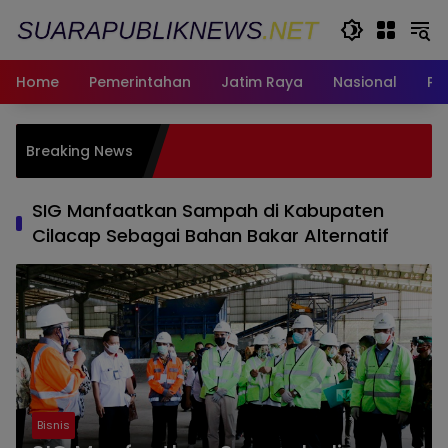
Langsung
ke
konten
Home
Pemerintahan
Jatim Raya
Nasional
Pe
Idea
Breaking News
untu
Timu
SIG Manfaatkan Sampah di Kabupaten
Cilacap Sebagai Bahan Bakar Alternatif
Bisnis