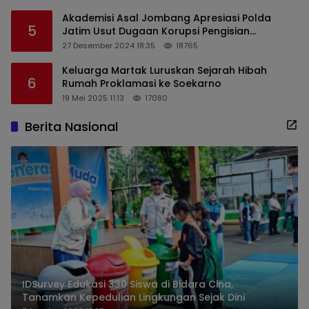
Akademisi Asal Jombang Apresiasi Polda
5
Jatim Usut Dugaan Korupsi Pengisian
Perangkat Desa di Kediri
27 Desember 2024 18:35
18765
Keluarga Martak Luruskan Sejarah Hibah
6
Rumah Proklamasi ke Soekarno
19 Mei 2025 11:13
17080
Berita Nasional
IDSurvey Edukasi 330 Siswa di Bidara Cina,
Tanamkan Kepedulian Lingkungan Sejak Dini