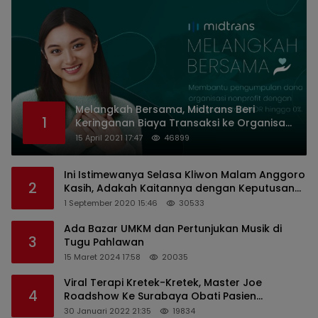
Melangkah Bersama, Midtrans Beri
1
Keringanan Biaya Transaksi ke Organisasi
Nirlaba Indonesia
15 April 2021 17:47
46899
Ini Istimewanya Selasa Kliwon Malam Anggoro
2
Kasih, Adakah Kaitannya dengan Keputusan
PDIP?
1 September 2020 15:46
30533
Ada Bazar UMKM dan Pertunjukan Musik di
3
Tugu Pahlawan
15 Maret 2024 17:58
20035
Viral Terapi Kretek-Kretek, Master Joe
4
Roadshow Ke Surabaya Obati Pasien
Sekaligus Edukasi Masyarakat
30 Januari 2022 21:35
19834