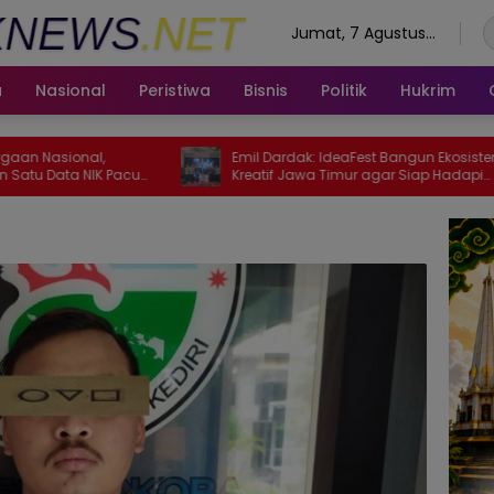
Jumat, 7 Agustus
2026
a
Nasional
Peristiwa
Bisnis
Politik
Hukrim
l,
Emil Dardak: IdeaFest Bangun Ekosistem
IK Pacu
Kreatif Jawa Timur agar Siap Hadapi
Disrupsi AI