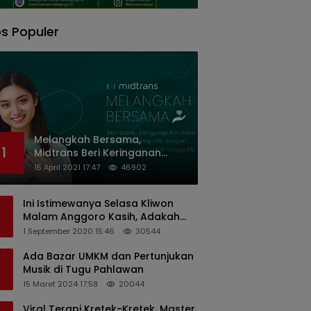
s Populer
Melangkah Bersama,
1
Midtrans Beri Keringanan
Biaya Transaksi ke Organisasi
15 April 2021 17:47
46902
Nirlaba Indonesia
Ini Istimewanya Selasa Kliwon
Malam Anggoro Kasih, Adakah
Kaitannya dengan Keputusan
1 September 2020 15:46
30544
PDIP?
Ada Bazar UMKM dan Pertunjukan
Musik di Tugu Pahlawan
15 Maret 2024 17:58
20044
Viral Terapi Kretek-Kretek, Master