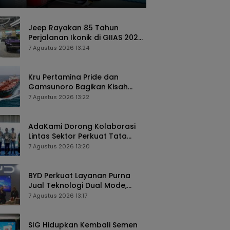
Jeep Rayakan 85 Tahun
Perjalanan Ikonik di GIIAS 2026,
Siapkan Edisi Khusus dan
7 Agustus 2026 13:24
Perkuat Pengalaman
Pelanggan
Kru Pertamina Pride dan
Gamsunoro Bagikan Kisah
Menegangkan Melintasi Selat
7 Agustus 2026 13:22
Hormuz di Tengah Konflik
AdaKami Dorong Kolaborasi
Lintas Sektor Perkuat Tata
Kelola Keamanan Siber
7 Agustus 2026 13:20
Berbasis AI
BYD Perkuat Layanan Purna
Jual Teknologi Dual Mode,
Tawarkan Biaya Perawatan
7 Agustus 2026 13:17
Lebih Efisien
SIG Hidupkan Kembali Semen