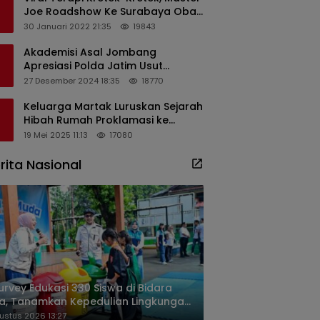
Joe Roadshow Ke Surabaya Obati
Pasien Sekaligus Edukasi
30 Januari 2022 21:35
19843
Masyarakat
Akademisi Asal Jombang
Apresiasi Polda Jatim Usut
Dugaan Korupsi Pengisian
27 Desember 2024 18:35
18770
Perangkat Desa di Kediri
Keluarga Martak Luruskan Sejarah
Hibah Rumah Proklamasi ke
Soekarno
19 Mei 2025 11:13
17080
rita Nasional
urvey Edukasi 330 Siswa di Bidara
a, Tanamkan Kepedulian Lingkungan
ak Dini
ustus 2026 13:27