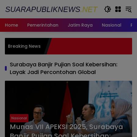
Langsung
ke
konten
Home
Pemerintahan
Jatim Raya
Nasional
Pe
Pemkot Su
Breaking News
Calon Pim
2031, Cari 
Surabaya Banjir Pujian Soal Kebersihan:
Layak Jadi Percontohan Global
Nasional
Munas VII APEKSI 2025, Surabaya
Banjir Pujian Soal Kebersihan: