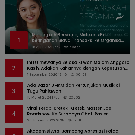
Melangkah Bersama, Midtrans Beri
1
Keringanan Biaya Transaksi ke Organisasi
Nirlaba Indonesia
15 April 2021 17:47
46877
Ini Istimewanya Selasa Kliwon Malam Anggoro
2
Kasih, Adakah Kaitannya dengan Keputusan
PDIP?
1 September 2020 15:46
30489
Ada Bazar UMKM dan Pertunjukan Musik di
3
Tugu Pahlawan
15 Maret 2024 17:58
20002
Viral Terapi Kretek-Kretek, Master Joe
4
Roadshow Ke Surabaya Obati Pasien
Sekaligus Edukasi Masyarakat
30 Januari 2022 21:35
19811
Akademisi Asal Jombang Apresiasi Polda