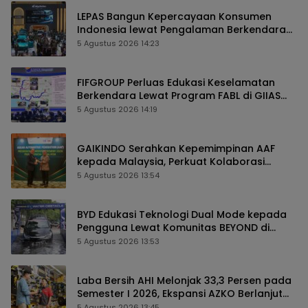
LEPAS Bangun Kepercayaan Konsumen
Indonesia lewat Pengalaman Berkendara
hingga Layanan Purnajual
5 Agustus 2026 14:23
FIFGROUP Perluas Edukasi Keselamatan
Berkendara Lewat Program FABL di GIIAS
2026
5 Agustus 2026 14:19
GAIKINDO Serahkan Kepemimpinan AAF
kepada Malaysia, Perkuat Kolaborasi
Industri Otomotif ASEAN
5 Agustus 2026 13:54
BYD Edukasi Teknologi Dual Mode kepada
Pengguna Lewat Komunitas BEYOND di
GIIAS 2026
5 Agustus 2026 13:53
Laba Bersih AHI Melonjak 33,3 Persen pada
Semester I 2026, Ekspansi AZKO Berlanjut
hingga Toko ke-276
5 Agustus 2026 13:45