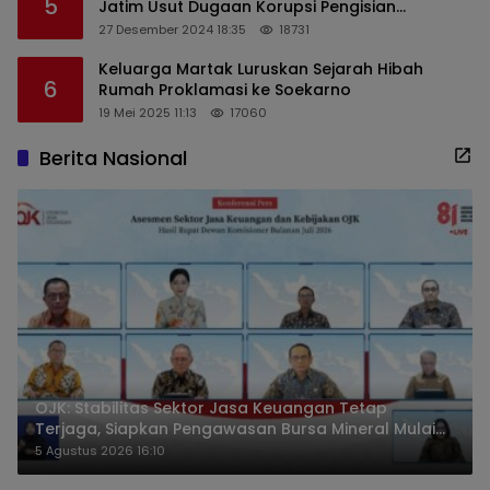
5
Jatim Usut Dugaan Korupsi Pengisian
Perangkat Desa di Kediri
27 Desember 2024 18:35
18731
Keluarga Martak Luruskan Sejarah Hibah
6
Rumah Proklamasi ke Soekarno
19 Mei 2025 11:13
17060
Berita Nasional
OJK: Stabilitas Sektor Jasa Keuangan Tetap
Terjaga, Siapkan Pengawasan Bursa Mineral Mulai
2027
5 Agustus 2026 16:10