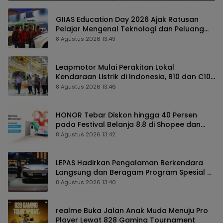
GIIAS Education Day 2026 Ajak Ratusan
Pelajar Mengenal Teknologi dan Peluang
Karier Industri Otomotif
8 Agustus 2026 13:49
Leapmotor Mulai Perakitan Lokal
Kendaraan Listrik di Indonesia, B10 dan C10
Jadi Model Perdana
8 Agustus 2026 13:46
HONOR Tebar Diskon hingga 40 Persen
pada Festival Belanja 8.8 di Shopee dan
TikTok Shop
8 Agustus 2026 13:42
LEPAS Hadirkan Pengalaman Berkendara
Langsung dan Beragam Program Spesial di
GIIAS 2026
8 Agustus 2026 13:40
realme Buka Jalan Anak Muda Menuju Pro
Player Lewat 828 Gaming Tournament