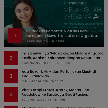
Melangkah Bersama, Midtrans Beri
1
Keringanan Biaya Transaksi ke Organisasi
Nirlaba Indonesia
15 April 2021 17:47
46968
Ini Istimewanya Selasa Kliwon Malam Anggoro
2
Kasih, Adakah Kaitannya dengan Keputusan
PDIP?
1 September 2020 15:46
30660
Ada Bazar UMKM dan Pertunjukan Musik di
3
Tugu Pahlawan
15 Maret 2024 17:58
20147
Viral Terapi Kretek-Kretek, Master Joe
4
Roadshow Ke Surabaya Obati Pasien
Sekaligus Edukasi Masyarakat
30 Januari 2022 21:35
19918