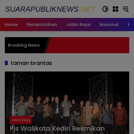
Langsung
ke
konten
Home
Pemerintahan
Jatim Raya
Nasional
Pe
Pemkot Sur
Breaking News
bagi Warg
Fasum
taman brantas
Jatim Raya
Pjs Walikota Kediri Resmikan