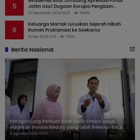
Akademisi Asal Jombang Apresiasi Polda
5
Jatim Usut Dugaan Korupsi Pengisian
Perangkat Desa di Kediri
27 Desember 2024 18:35
18842
Keluarga Martak Luruskan Sejarah Hibah
6
Rumah Proklamasi ke Soekarno
19 Mei 2025 11:13
17126
Berita Nasional
ParagonCorp Perkuat Riset Multi-Omics untuk
Hadirkan Inovasi Beauty yang Lebih Relevan bagi
Masyarakat Indonesia
8 Agustus 2026 13:53