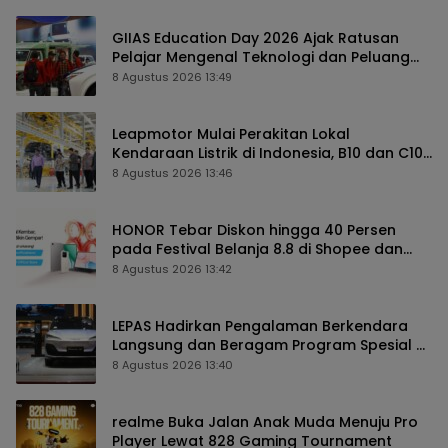
GIIAS Education Day 2026 Ajak Ratusan
Pelajar Mengenal Teknologi dan Peluang
Karier Industri Otomotif
8 Agustus 2026 13:49
Leapmotor Mulai Perakitan Lokal
Kendaraan Listrik di Indonesia, B10 dan C10
Jadi Model Perdana
8 Agustus 2026 13:46
HONOR Tebar Diskon hingga 40 Persen
pada Festival Belanja 8.8 di Shopee dan
TikTok Shop
8 Agustus 2026 13:42
LEPAS Hadirkan Pengalaman Berkendara
Langsung dan Beragam Program Spesial di
GIIAS 2026
8 Agustus 2026 13:40
realme Buka Jalan Anak Muda Menuju Pro
Player Lewat 828 Gaming Tournament