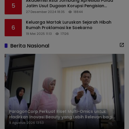
Akademisi Asal Jombang Apresiasi Polda
5
Jatim Usut Dugaan Korupsi Pengisian
Perangkat Desa di Kediri
27 Desember 2024 18:35
18844
Keluarga Martak Luruskan Sejarah Hibah
6
Rumah Proklamasi ke Soekarno
19 Mei 2025 11:13
17126
Berita Nasional
ParagonCorp Perkuat Riset Multi-Omics untuk
Hadirkan Inovasi Beauty yang Lebih Relevan bagi
Masyarakat Indonesia
8 Agustus 2026 13:53