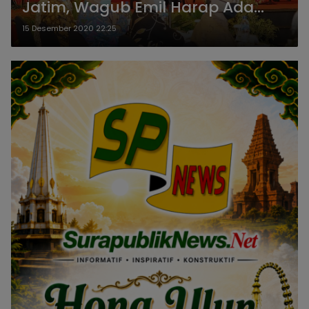
Jatim, Wagub Emil Harap Ada
Langkah Konkret Skema
15 Desember 2020 22:25
Pembiayaan Pemulihan
Perekonomian Jatim