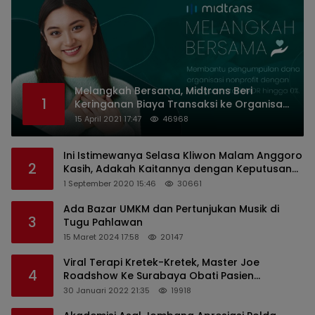
Melangkah Bersama, Midtrans Beri
1
Keringanan Biaya Transaksi ke Organisasi
Nirlaba Indonesia
15 April 2021 17:47
46968
Ini Istimewanya Selasa Kliwon Malam Anggoro
2
Kasih, Adakah Kaitannya dengan Keputusan
PDIP?
1 September 2020 15:46
30661
Ada Bazar UMKM dan Pertunjukan Musik di
3
Tugu Pahlawan
15 Maret 2024 17:58
20147
Viral Terapi Kretek-Kretek, Master Joe
4
Roadshow Ke Surabaya Obati Pasien
Sekaligus Edukasi Masyarakat
30 Januari 2022 21:35
19918