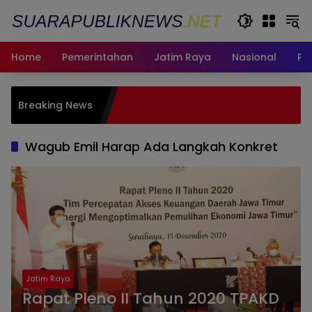
Langsung
ke
konten
Home
Pemerintahan
Jatim Raya
Nasional
Pe
Pemkot S
Breaking News
bagi Wa
Fasum
Wagub Emil Harap Ada Langkah Konkret
Jatim Raya
Rapat Pleno II Tahun 2020 TPAKD