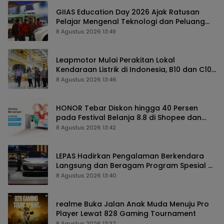
GIIAS Education Day 2026 Ajak Ratusan
Pelajar Mengenal Teknologi dan Peluang
Karier Industri Otomotif
8 Agustus 2026 13:49
Leapmotor Mulai Perakitan Lokal
Kendaraan Listrik di Indonesia, B10 dan C10
Jadi Model Perdana
8 Agustus 2026 13:46
HONOR Tebar Diskon hingga 40 Persen
pada Festival Belanja 8.8 di Shopee dan
TikTok Shop
8 Agustus 2026 13:42
LEPAS Hadirkan Pengalaman Berkendara
Langsung dan Beragam Program Spesial di
GIIAS 2026
8 Agustus 2026 13:40
realme Buka Jalan Anak Muda Menuju Pro
Player Lewat 828 Gaming Tournament
8 Agustus 2026 13:37