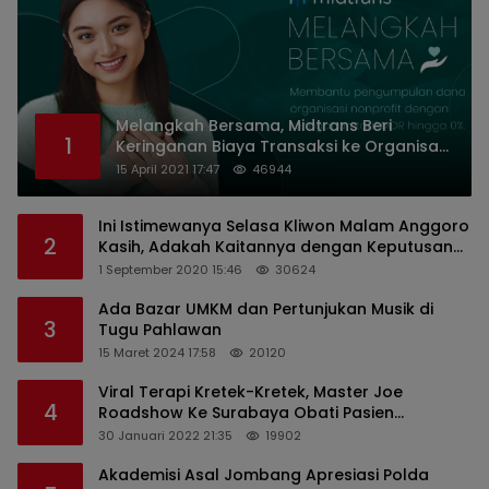
Melangkah Bersama, Midtrans Beri
1
Keringanan Biaya Transaksi ke Organisasi
Nirlaba Indonesia
15 April 2021 17:47
46944
Ini Istimewanya Selasa Kliwon Malam Anggoro
2
Kasih, Adakah Kaitannya dengan Keputusan
PDIP?
1 September 2020 15:46
30624
Ada Bazar UMKM dan Pertunjukan Musik di
3
Tugu Pahlawan
15 Maret 2024 17:58
20120
Viral Terapi Kretek-Kretek, Master Joe
4
Roadshow Ke Surabaya Obati Pasien
Sekaligus Edukasi Masyarakat
30 Januari 2022 21:35
19902
Akademisi Asal Jombang Apresiasi Polda