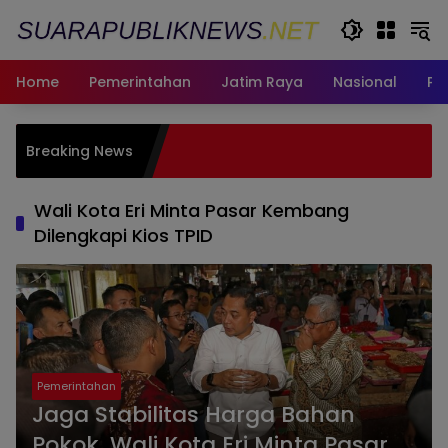
Langsung
ke
konten
Home
Pemerintahan
Jatim Raya
Nasional
Pe
Pemkot 
Breaking News
bagi W
Fasum
Wali Kota Eri Minta Pasar Kembang
Dilengkapi Kios TPID
Pemerintahan
Jaga Stabilitas Harga Bahan
Pokok, Wali Kota Eri Minta Pasar