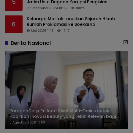
5
Jatim Usut Dugaan Korupsi Pengisian
Perangkat Desa di Kediri
27 Desember 2024 18:35
18825
Keluarga Martak Luruskan Sejarah Hibah
6
Rumah Proklamasi ke Soekarno
19 Mei 2025 11:13
17117
Berita Nasional
ParagonCorp Perkuat Riset Multi-Omics untuk
Hadirkan Inovasi Beauty yang Lebih Relevan bagi
Masyarakat Indonesia
8 Agustus 2026 13:53