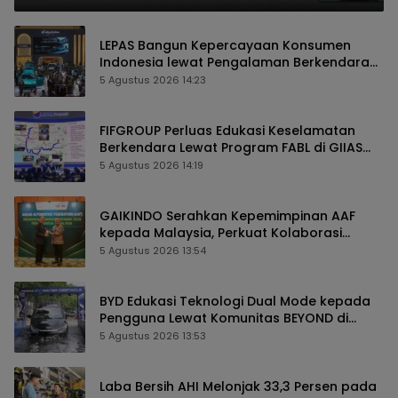
LEPAS Bangun Kepercayaan Konsumen
Indonesia lewat Pengalaman Berkendara
hingga Layanan Purnajual
5 Agustus 2026 14:23
FIFGROUP Perluas Edukasi Keselamatan
Berkendara Lewat Program FABL di GIIAS
2026
5 Agustus 2026 14:19
GAIKINDO Serahkan Kepemimpinan AAF
kepada Malaysia, Perkuat Kolaborasi
Industri Otomotif ASEAN
5 Agustus 2026 13:54
BYD Edukasi Teknologi Dual Mode kepada
Pengguna Lewat Komunitas BEYOND di
GIIAS 2026
5 Agustus 2026 13:53
Laba Bersih AHI Melonjak 33,3 Persen pada