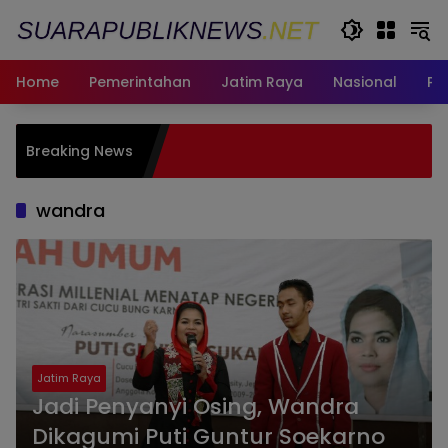
Langsung
ke
konten
Home
Pemerintahan
Jatim Raya
Nasional
Pe
Satu Da
Breaking News
Buktika
hingga 
wandra
Jatim Raya
Jadi Penyanyi Osing, Wandra
Dikagumi Puti Guntur Soekarno