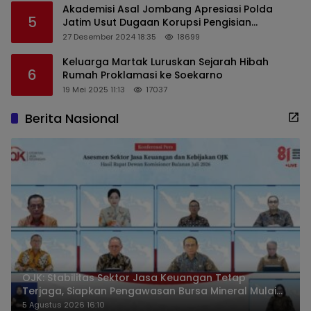
Akademisi Asal Jombang Apresiasi Polda
5
Jatim Usut Dugaan Korupsi Pengisian
Perangkat Desa di Kediri
27 Desember 2024 18:35
18699
Keluarga Martak Luruskan Sejarah Hibah
6
Rumah Proklamasi ke Soekarno
19 Mei 2025 11:13
17037
Berita Nasional
OJK: Stabilitas Sektor Jasa Keuangan Tetap
Terjaga, Siapkan Pengawasan Bursa Mineral Mulai
2027
5 Agustus 2026 16:10