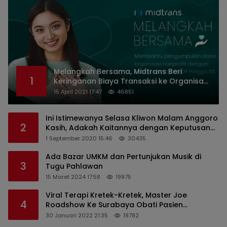
Melangkah Bersama, Midtrans Beri
1
Keringanan Biaya Transaksi ke Organisasi
Nirlaba Indonesia
15 April 2021 17:47
46851
Ini Istimewanya Selasa Kliwon Malam Anggoro
2
Kasih, Adakah Kaitannya dengan Keputusan
PDIP?
1 September 2020 15:46
30435
Ada Bazar UMKM dan Pertunjukan Musik di
3
Tugu Pahlawan
15 Maret 2024 17:58
19975
Viral Terapi Kretek-Kretek, Master Joe
4
Roadshow Ke Surabaya Obati Pasien
Sekaligus Edukasi Masyarakat
30 Januari 2022 21:35
19782