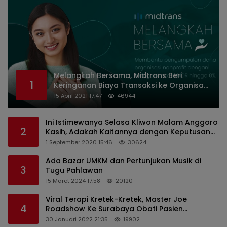
Melangkah Bersama, Midtrans Beri
1
Keringanan Biaya Transaksi ke Organisasi
Nirlaba Indonesia
15 April 2021 17:47
46944
Ini Istimewanya Selasa Kliwon Malam Anggoro
2
Kasih, Adakah Kaitannya dengan Keputusan
PDIP?
1 September 2020 15:46
30624
Ada Bazar UMKM dan Pertunjukan Musik di
3
Tugu Pahlawan
15 Maret 2024 17:58
20120
Viral Terapi Kretek-Kretek, Master Joe
4
Roadshow Ke Surabaya Obati Pasien
Sekaligus Edukasi Masyarakat
30 Januari 2022 21:35
19902