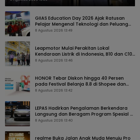
GIIAS Education Day 2026 Ajak Ratusan
Pelajar Mengenal Teknologi dan Peluang
Karier Industri Otomotif
8 Agustus 2026 13:49
Leapmotor Mulai Perakitan Lokal
Kendaraan Listrik di Indonesia, B10 dan C10
Jadi Model Perdana
8 Agustus 2026 13:46
HONOR Tebar Diskon hingga 40 Persen
pada Festival Belanja 8.8 di Shopee dan
TikTok Shop
8 Agustus 2026 13:42
LEPAS Hadirkan Pengalaman Berkendara
Langsung dan Beragam Program Spesial di
GIIAS 2026
8 Agustus 2026 13:40
realme Buka Jalan Anak Muda Menuju Pro