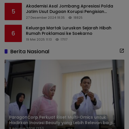
Akademisi Asal Jombang Apresiasi Polda
5
Jatim Usut Dugaan Korupsi Pengisian
Perangkat Desa di Kediri
27 Desember 2024 18:35
18825
Keluarga Martak Luruskan Sejarah Hibah
6
Rumah Proklamasi ke Soekarno
19 Mei 2025 11:13
17117
Berita Nasional
ParagonCorp Perkuat Riset Multi-Omics untuk
Hadirkan Inovasi Beauty yang Lebih Relevan bagi
Masyarakat Indonesia
8 Agustus 2026 13:53