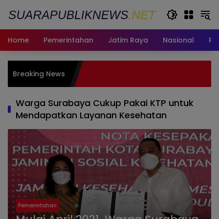
Langsung
ke
konten
Home
Pemerintahan
Jatim Raya
Nasional
Pe
Pemkot Su
Breaking News
bagi War
Fasum
Warga Surabaya Cukup Pakai KTP untuk
Mendapatkan Layanan Kesehatan
Pemerintahan