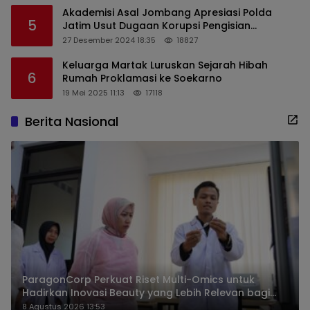
Akademisi Asal Jombang Apresiasi Polda
5
Jatim Usut Dugaan Korupsi Pengisian
Perangkat Desa di Kediri
27 Desember 2024 18:35
18827
Keluarga Martak Luruskan Sejarah Hibah
6
Rumah Proklamasi ke Soekarno
19 Mei 2025 11:13
17118
Berita Nasional
ParagonCorp Perkuat Riset Multi-Omics untuk
Hadirkan Inovasi Beauty yang Lebih Relevan bagi
Masyarakat Indonesia
8 Agustus 2026 13:53