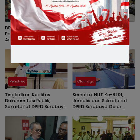
Politik
Politik
DPRD Surabaya Dorong
Kejar Tenggat 30 Hari,
Penyelesaian Sengketa
Pansus DPRD Surabaya
Aset Pasar Turi Secara Adil
Selaraskan Raperda
dan Berkeadilan
Kampung Cerdas dan
Kampung Pancasila
Peristiwa
Olahraga
Tingkatkan Kualitas
Semarak HUT Ke-81 RI,
Dokumentasi Publik,
Jurnalis dan Sekretariat
Sekretariat DPRD Surabaya
DPRD Surabaya Gelar
Gelar Mini Workshop
Turnamen Tenis Meja
Fotografi