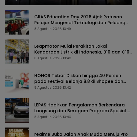
GIIAS Education Day 2026 Ajak Ratusan
Pelajar Mengenal Teknologi dan Peluang
Karier Industri Otomotif
8 Agustus 2026 13:49
Leapmotor Mulai Perakitan Lokal
Kendaraan Listrik di Indonesia, B10 dan C10
Jadi Model Perdana
8 Agustus 2026 13:46
HONOR Tebar Diskon hingga 40 Persen
pada Festival Belanja 8.8 di Shopee dan
TikTok Shop
8 Agustus 2026 13:42
LEPAS Hadirkan Pengalaman Berkendara
Langsung dan Beragam Program Spesial di
GIIAS 2026
8 Agustus 2026 13:40
realme Buka Jalan Anak Muda Menuju Pro