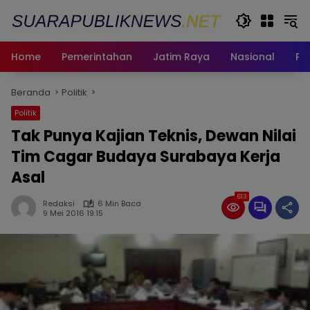
Langsung
ke
konten
Home
Pemerintahan
Jatim Raya
Nasional
Pe
Beranda
Politik
Politik
Tak Punya Kajian Teknis, Dewan Nilai
Tim Cagar Budaya Surabaya Kerja
Asal
613
Redaksi
6 Min Baca
9 Mei 2016 19:15