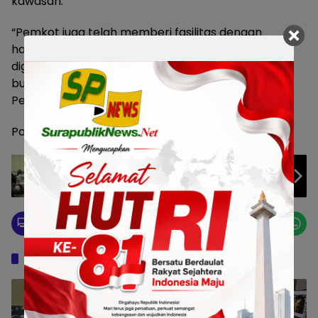
kawasan.
“Pemkot juga telah memberi fasilitas dengan
harapan biaya pengurangan pajak tersebut
digunakan untuk pemeliharaan bangunan cagar
budaya,” sambung mantan Kabag Kerja Sama
Pemkot Surabaya ini.(q cox)
Post Views:
613
Vinsensius Awey: Risma Hanya Peduli
Taman, Tapi Abaikan Cagar Budaya
Pos Terkait