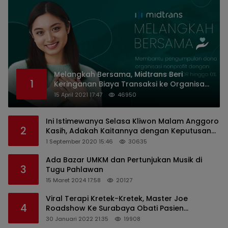
Melangkah Bersama, Midtrans Beri
1
Keringanan Biaya Transaksi ke Organisasi
Nirlaba Indonesia
15 April 2021 17:47
46950
Ini Istimewanya Selasa Kliwon Malam Anggoro
2
Kasih, Adakah Kaitannya dengan Keputusan
PDIP?
1 September 2020 15:46
30635
Ada Bazar UMKM dan Pertunjukan Musik di
3
Tugu Pahlawan
15 Maret 2024 17:58
20127
Viral Terapi Kretek-Kretek, Master Joe
4
Roadshow Ke Surabaya Obati Pasien
Sekaligus Edukasi Masyarakat
30 Januari 2022 21:35
19908