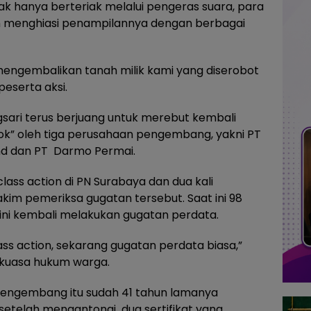
ak hanya berteriak melalui pengeras suara, para
n menghiasi penampilannya dengan berbagai
mengembalikan tanah milik kami yang diserobot
peserta aksi.
ari terus berjuang untuk merebut kembali
lok” oleh tiga perusahaan pengembang, yakni PT
nd dan PT Darmo Permai.
ass action di PN Surabaya dan dua kali
kim pemeriksa gugatan tersebut. Saat ini 98
ini kembali melakukan gugatan perdata.
lass action, sekarang gugatan perdata biasa,”
, kuasa hukum warga.
 pengembang itu sudah 41 tahun lamanya
 setelah mengantongi dua sertifikat yang