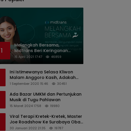
Melangkah Bersama,
1
Midtrans Beri Keringanan
Biaya Transaksi ke Organisasi
15 April 2021 17:47
46859
Nirlaba Indonesia
Ini Istimewanya Selasa Kliwon
Malam Anggoro Kasih, Adakah
Kaitannya dengan Keputusan
1 September 2020 15:46
30451
PDIP?
Ada Bazar UMKM dan Pertunjukan
Musik di Tugu Pahlawan
15 Maret 2024 17:58
19980
Viral Terapi Kretek-Kretek, Master
Joe Roadshow Ke Surabaya Obati
Pasien Sekaligus Edukasi
30 Januari 2022 21:35
19787