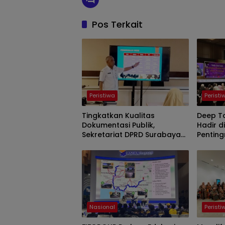
Pos Terkait
Peristiwa
Peristi
Tingkatkan Kualitas
Deep Ta
Dokumentasi Publik,
Hadir d
Sekretariat DPRD Surabaya
Pentin
Gelar Mini Workshop
Pasang
Fotografi
Memba
Harmon
Nasional
Peristi