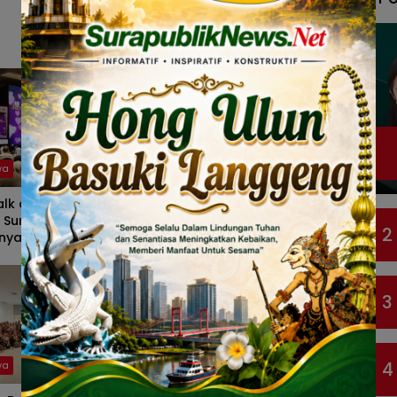
wa
Bisnis
lk dr Aisah Dahlan
LEPAS Bangun Kepercayaan
i Surabaya, Bahas
Konsumen Indonesia lewat
2
gnya Memahami
Pengalaman Berkendara
an dalam
hingga Layanan Purnajual
ngun Hubungan
is
3
4
wa
Peristiwa