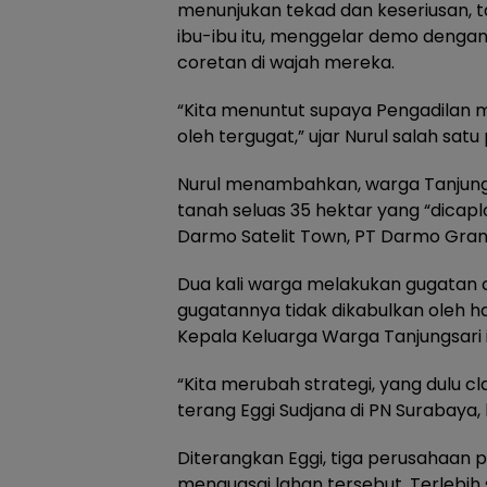
menunjukan tekad dan keseriusan, t
ibu-ibu itu, menggelar demo denga
coretan di wajah mereka.
“Kita menuntut supaya Pengadilan 
oleh tergugat,” ujar Nurul salah satu 
Nurul menambahkan, warga Tanjungs
tanah seluas 35 hektar yang “dicap
Darmo Satelit Town, PT Darmo Gra
Dua kali warga melakukan gugatan cl
gugatannya tidak dikabulkan oleh ha
Kepala Keluarga Warga Tanjungsari 
“Kita merubah strategi, yang dulu c
terang Eggi Sudjana di PN Surabaya
Diterangkan Eggi, tiga perusahaan
menguasai lahan tersebut. Terlebih