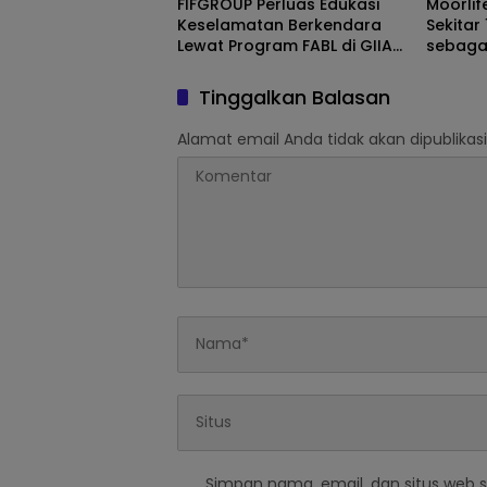
FIFGROUP Perluas Edukasi
Moorli
Keselamatan Berkendara
Sekita
Lewat Program FABL di GIIAS
sebagai
2026
Prestas
Tinggalkan Balasan
Alamat email Anda tidak akan dipublikasi
Simpan nama, email, dan situs web 