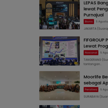
LEPAS Ban
lewat Pen
Purnajual
Bisnis
5 Agustu
JAKARTA (Suarap
FIFGROUP P
Lewat Prog
Nasional
5 Agu
TANGERANG (Sua
tantangan…
Moorlife B
sebagai Apr
Peristiwa
5 Agu
SURABAYA (Suara