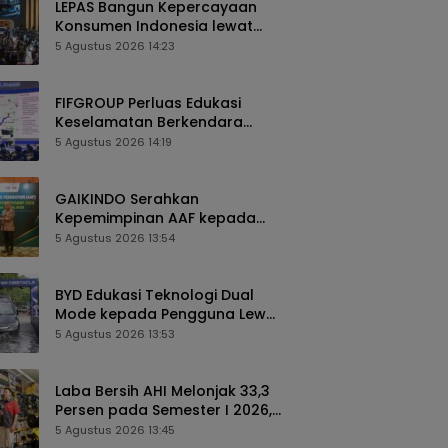
LEPAS Bangun Kepercayaan
Konsumen Indonesia lewat
Pengalaman Berkendara
5 Agustus 2026 14:23
hingga Layanan Purnajual
FIFGROUP Perluas Edukasi
Keselamatan Berkendara
Lewat Program FABL di GIIAS
5 Agustus 2026 14:19
2026
GAIKINDO Serahkan
Kepemimpinan AAF kepada
Malaysia, Perkuat Kolaborasi
5 Agustus 2026 13:54
Industri Otomotif ASEAN
BYD Edukasi Teknologi Dual
Mode kepada Pengguna Lewat
Komunitas BEYOND di GIIAS
5 Agustus 2026 13:53
2026
Laba Bersih AHI Melonjak 33,3
Persen pada Semester I 2026,
Ekspansi AZKO Berlanjut hingga
5 Agustus 2026 13:45
Toko ke-276