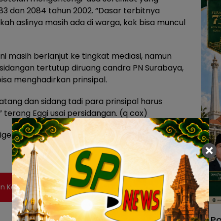
3 dan 2084 tahun 2002. “Dasar terbitnya
arkah aslinya masih ada di warga, kok bisa muncul
ini masih berlanjut ke tingkat mediasi, namun
sidangan tertutup diruang candra PN Surabaya,
sa menghadirkan prinsipal.
datang dan sidang tadi para prinsipal harus
 terang Eggi usai persidangan. (q cox)
elar ibu-ibu Tanjungsari di PN Surabaya.
an Ko Teen Gelar Tradisi Cuci Patung Dewa
Po