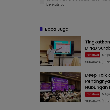
berikutnya.
Baca Juga
Tingkatkan
DPRD Surab
Peristiwa
5 Agu
SURABAYA (Suara
Deep Talk 
Pentingny
Hubungan 
Peristiwa
5 Agu
SURABAYA (Suar