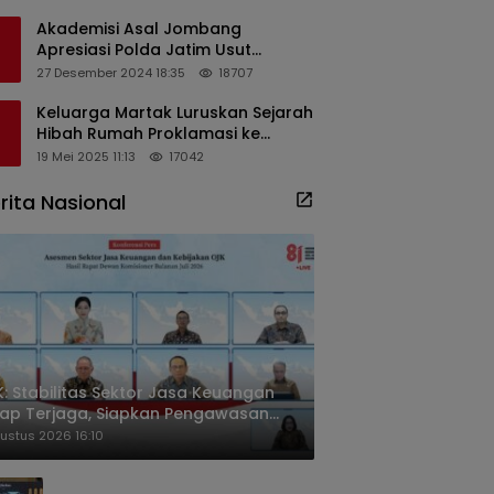
Masyarakat
Akademisi Asal Jombang
Apresiasi Polda Jatim Usut
Dugaan Korupsi Pengisian
27 Desember 2024 18:35
18707
Perangkat Desa di Kediri
Keluarga Martak Luruskan Sejarah
Hibah Rumah Proklamasi ke
Soekarno
19 Mei 2025 11:13
17042
rita Nasional
: Stabilitas Sektor Jasa Keuangan
ap Terjaga, Siapkan Pengawasan
sa Mineral Mulai 2027
ustus 2026 16:10