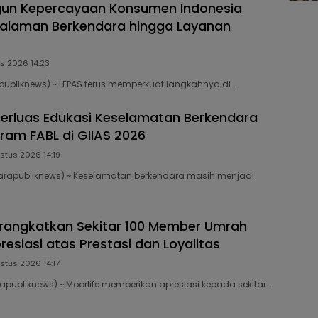
gun Kepercayaan Konsumen Indonesia
galaman Berkendara hingga Layanan
s 2026 14:23
ubliknews) ~ LEPAS terus memperkuat langkahnya di…
erluas Edukasi Keselamatan Berkendara
ram FABL di GIIAS 2026
stus 2026 14:19
rapubliknews) ~ Keselamatan berkendara masih menjadi
erangkatkan Sekitar 100 Member Umrah
esiasi atas Prestasi dan Loyalitas
stus 2026 14:17
publiknews) ~ Moorlife memberikan apresiasi kepada sekitar…