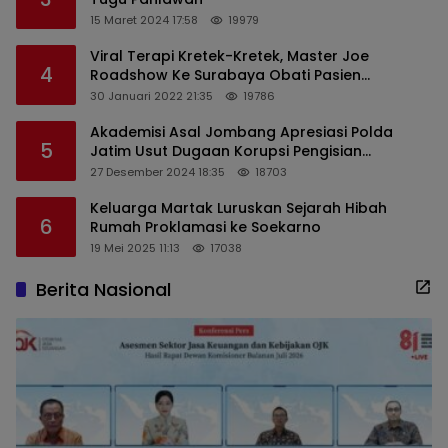
15 Maret 2024 17:58
19979
Viral Terapi Kretek-Kretek, Master Joe
4
Roadshow Ke Surabaya Obati Pasien
Sekaligus Edukasi Masyarakat
30 Januari 2022 21:35
19786
Akademisi Asal Jombang Apresiasi Polda
5
Jatim Usut Dugaan Korupsi Pengisian
Perangkat Desa di Kediri
27 Desember 2024 18:35
18703
Keluarga Martak Luruskan Sejarah Hibah
6
Rumah Proklamasi ke Soekarno
19 Mei 2025 11:13
17038
Berita Nasional