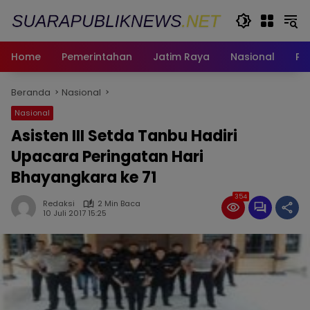
Langsung
ke
konten
Home
Pemerintahan
Jatim Raya
Nasional
Pe
Beranda
Nasional
Nasional
Asisten III Setda Tanbu Hadiri
Upacara Peringatan Hari
Bhayangkara ke 71
354
Redaksi
2 Min Baca
10 Juli 2017 15:25