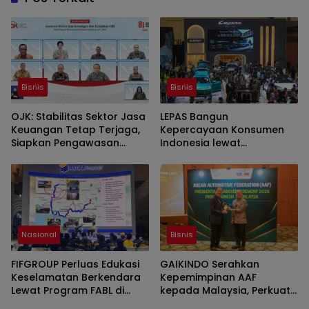
Bisnis
Bisnis
OJK: Stabilitas Sektor Jasa
LEPAS Bangun
Keuangan Tetap Terjaga,
Kepercayaan Konsumen
Siapkan Pengawasan
Indonesia lewat
Bursa Mineral Mulai 2027
Pengalaman Berkendara
hingga Layanan Purnajual
Nasional
Bisnis
FIFGROUP Perluas Edukasi
GAIKINDO Serahkan
Keselamatan Berkendara
Kepemimpinan AAF
Lewat Program FABL di
kepada Malaysia, Perkuat
GIIAS 2026
Kolaborasi Industri