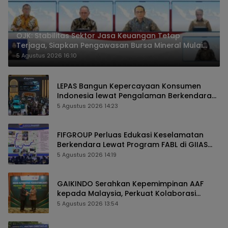
OJK: Stabilitas Sektor Jasa Keuangan Tetap
Terjaga, Siapkan Pengawasan Bursa Mineral Mulai
2027
5 Agustus 2026 16:10
LEPAS Bangun Kepercayaan Konsumen
Indonesia lewat Pengalaman Berkendara
hingga Layanan Purnajual
5 Agustus 2026 14:23
FIFGROUP Perluas Edukasi Keselamatan
Berkendara Lewat Program FABL di GIIAS
2026
5 Agustus 2026 14:19
GAIKINDO Serahkan Kepemimpinan AAF
kepada Malaysia, Perkuat Kolaborasi
Industri Otomotif ASEAN
5 Agustus 2026 13:54