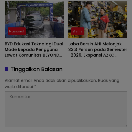
Otomotif ASEAN
Nasional
Bisnis
BYD Edukasi Teknologi Dual
Laba Bersih AHI Melonjak
Mode kepada Pengguna
33,3 Persen pada Semester
Lewat Komunitas BEYOND
I 2026, Ekspansi AZKO
di GIIAS 2026
Berlanjut hingga Toko ke-
276
Tinggalkan Balasan
Alamat email Anda tidak akan dipublikasikan.
Ruas yang
wajib ditandai
*