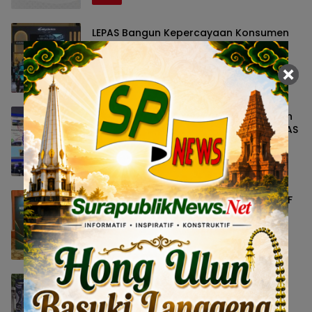
LEPAS Bangun Kepercayaan Konsumen
Indonesia lewat Pengalaman
Berkendara hingga Layanan Purnajual
Bisnis
5 Agustus 2026 14:23
FIFGROUP Perluas Edukasi Keselamatan
Berkendara Lewat Program FABL di GIIAS
2026
Nasional
5 Agustus 2026 14:19
GAIKINDO Serahkan Kepemimpinan AAF
kepada Malaysia, Perkuat Kolaborasi
Industri Otomotif ASEAN
Bisnis
5 Agustus 2026 13:54
BYD Edukasi Teknologi Dual Mode
kepada Pengguna Lewat Komunitas
BEYOND di GIIAS 2026