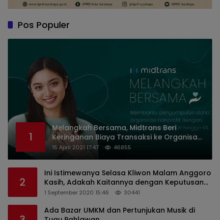
Pos Populer
Melangkah Bersama, Midtrans Beri
1
Keringanan Biaya Transaksi ke Organisasi
Nirlaba Indonesia
15 April 2021 17:47
46855
Ini Istimewanya Selasa Kliwon Malam Anggoro
2
Kasih, Adakah Kaitannya dengan Keputusan
PDIP?
1 September 2020 15:46
30441
Ada Bazar UMKM dan Pertunjukan Musik di
3
Tugu Pahlawan