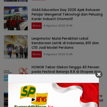
GIIAS Education Day 2026 Ajak Ratusan
Pelajar Mengenal Teknologi dan Peluang
Karier Industri Otomotif
Bisnis
8 Agustus 2026 13:49
Leapmotor Mulai Perakitan Lokal
Kendaraan Listrik di Indonesia, B10 dan
C10 Jadi Model Perdana
Bisnis
8 Agustus 2026 13:46
HONOR Tebar Diskon hingga 40 Persen
pada Festival Belanja 8.8 di Shopee dan
TikTok Shop
Nasional
8 Agustus 2026 13:42
LEPAS Hadirkan Pengalaman Berkendara
Langsung dan Beragam Program Spesial
di GIIAS 2026