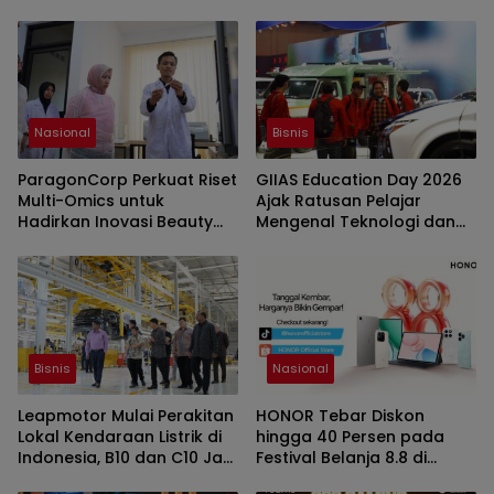
Nasional
Bisnis
ParagonCorp Perkuat Riset
GIIAS Education Day 2026
Multi-Omics untuk
Ajak Ratusan Pelajar
Hadirkan Inovasi Beauty
Mengenal Teknologi dan
yang Lebih Relevan bagi
Peluang Karier Industri
Masyarakat Indonesia
Otomotif
Bisnis
Nasional
Leapmotor Mulai Perakitan
HONOR Tebar Diskon
Lokal Kendaraan Listrik di
hingga 40 Persen pada
Indonesia, B10 dan C10 Jadi
Festival Belanja 8.8 di
Model Perdana
Shopee dan TikTok Shop