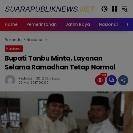
Langsung
ke
konten
Home
Pemerintahan
Jatim Raya
Nasional
Pe
Beranda
Nasional
Nasional
Bupati Tanbu Minta, Layanan
Selama Ramadhan Tetap Normal
391
Redaksi
2 Min Baca
29 Mei 2017 00:00