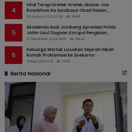
Viral Terapi Kretek-Kretek, Master Joe
4
Roadshow Ke Surabaya Obati Pasien
Sekaligus Edukasi Masyarakat
30 Januari 2022 21:35
19918
Akademisi Asal Jombang Apresiasi Polda
5
Jatim Usut Dugaan Korupsi Pengisian
Perangkat Desa di Kediri
27 Desember 2024 18:35
18844
Keluarga Martak Luruskan Sejarah Hibah
6
Rumah Proklamasi ke Soekarno
19 Mei 2025 11:13
17126
Berita Nasional