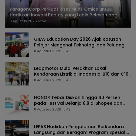
ParagonCorp Perkuat Riset Multi-Omics untuk
Hadirkan Inovasi Beauty yang Lebih Relevan bagi
Masyarakat Indonesia
8 Agustus 2026 13:53
GIIAS Education Day 2026 Ajak Ratusan
Pelajar Mengenal Teknologi dan Peluang
Karier Industri Otomotif
8 Agustus 2026 13:49
Leapmotor Mulai Perakitan Lokal
Kendaraan Listrik di Indonesia, B10 dan C10
Jadi Model Perdana
8 Agustus 2026 13:46
HONOR Tebar Diskon hingga 40 Persen
pada Festival Belanja 8.8 di Shopee dan
TikTok Shop
8 Agustus 2026 13:42
LEPAS Hadirkan Pengalaman Berkendara
Langsung dan Beragam Program Spesial di