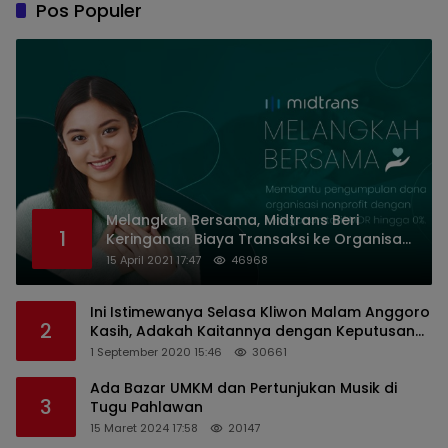
Pos Populer
Melangkah Bersama, Midtrans Beri
1
Keringanan Biaya Transaksi ke Organisasi
Nirlaba Indonesia
15 April 2021 17:47
46968
Ini Istimewanya Selasa Kliwon Malam Anggoro
2
Kasih, Adakah Kaitannya dengan Keputusan
PDIP?
1 September 2020 15:46
30661
Ada Bazar UMKM dan Pertunjukan Musik di
3
Tugu Pahlawan
15 Maret 2024 17:58
20147