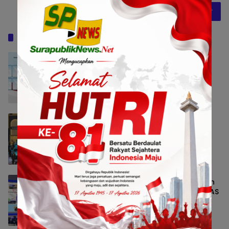
Baca Juga
OJK: Stabilitas Sektor Jasa Keuangan
Tetap Terjaga, Siapkan Pengawasan
Bursa Mineral Mulai 2027
Bisnis
5 Agustus 2026 16:10
LEPAS Bangun Kepercayaan Konsumen
Indonesia lewat Pengalaman
Berkendara hingga Layanan Purnajual
Bisnis
5 Agustus 2026 14:23
FIFGROUP Perluas Edukasi Keselamatan
Berkendara Lewat Program FABL di GIIAS
2026
Nasional
5 Agustus 2026 14:19