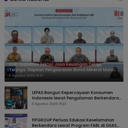
OJK: Stabilitas Sektor Jasa Keuangan Tetap
Terjaga, Siapkan Pengawasan Bursa Mineral Mulai
2027
5 Agustus 2026 16:10
LEPAS Bangun Kepercayaan Konsumen
Indonesia lewat Pengalaman Berkendara
hingga Layanan Purnajual
5 Agustus 2026 14:23
FIFGROUP Perluas Edukasi Keselamatan
Berkendara Lewat Program FABL di GIIAS