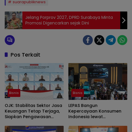
suarapubliknews
Jelang Porprov 2027, DPRD Surabaya Minta
Promosi Digencarkan sejak Dini
Pos Terkait
Bisnis
Bisnis
OJK: Stabilitas Sektor Jasa
LEPAS Bangun
Keuangan Tetap Terjaga,
Kepercayaan Konsumen
Siapkan Pengawasan
Indonesia lewat
Bursa Mineral Mulai 2027
Pengalaman Berkendara
hingga Layanan Purnajual