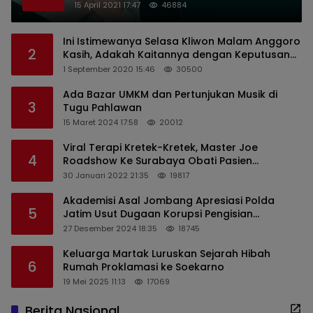
Nirlaba Indonesia
15 April 2021 17:47
46884
Ini Istimewanya Selasa Kliwon Malam Anggoro
2
Kasih, Adakah Kaitannya dengan Keputusan
PDIP?
1 September 2020 15:46
30500
Ada Bazar UMKM dan Pertunjukan Musik di
3
Tugu Pahlawan
15 Maret 2024 17:58
20012
Viral Terapi Kretek-Kretek, Master Joe
4
Roadshow Ke Surabaya Obati Pasien
Sekaligus Edukasi Masyarakat
30 Januari 2022 21:35
19817
Akademisi Asal Jombang Apresiasi Polda
5
Jatim Usut Dugaan Korupsi Pengisian
Perangkat Desa di Kediri
27 Desember 2024 18:35
18745
Keluarga Martak Luruskan Sejarah Hibah
6
Rumah Proklamasi ke Soekarno
19 Mei 2025 11:13
17069
Berita Nasional