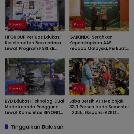
Nasional
Bisnis
FIFGROUP Perluas Edukasi
GAIKINDO Serahkan
Keselamatan Berkendara
Kepemimpinan AAF
Lewat Program FABL di
kepada Malaysia, Perkuat
GIIAS 2026
Kolaborasi Industri
Otomotif ASEAN
Nasional
Bisnis
BYD Edukasi Teknologi Dual
Laba Bersih AHI Melonjak
Mode kepada Pengguna
33,3 Persen pada Semester
Lewat Komunitas BEYOND
I 2026, Ekspansi AZKO
di GIIAS 2026
Berlanjut hingga Toko ke-
276
Tinggalkan Balasan