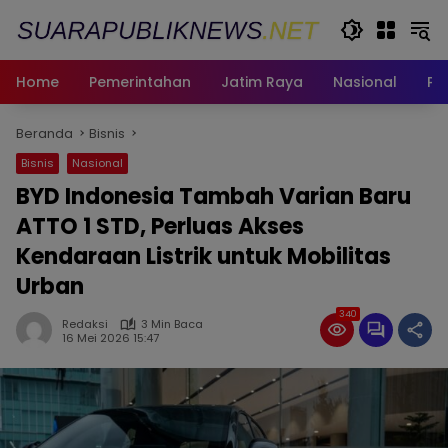
Langsung
ke
konten
Home
Pemerintahan
Jatim Raya
Nasional
Pe
Beranda
Bisnis
Bisnis
Nasional
BYD Indonesia Tambah Varian Baru
ATTO 1 STD, Perluas Akses
Kendaraan Listrik untuk Mobilitas
Urban
340
Redaksi
3 Min Baca
16 Mei 2026 15:47