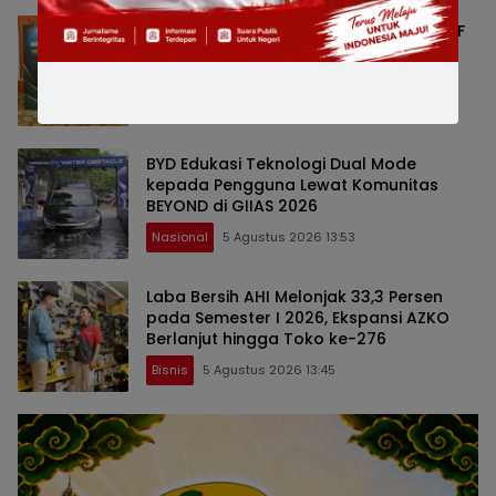
GAIKINDO Serahkan Kepemimpinan AAF
kepada Malaysia, Perkuat Kolaborasi
Industri Otomotif ASEAN
Bisnis
5 Agustus 2026 13:54
BYD Edukasi Teknologi Dual Mode
kepada Pengguna Lewat Komunitas
BEYOND di GIIAS 2026
Nasional
5 Agustus 2026 13:53
Laba Bersih AHI Melonjak 33,3 Persen
pada Semester I 2026, Ekspansi AZKO
Berlanjut hingga Toko ke-276
Bisnis
5 Agustus 2026 13:45