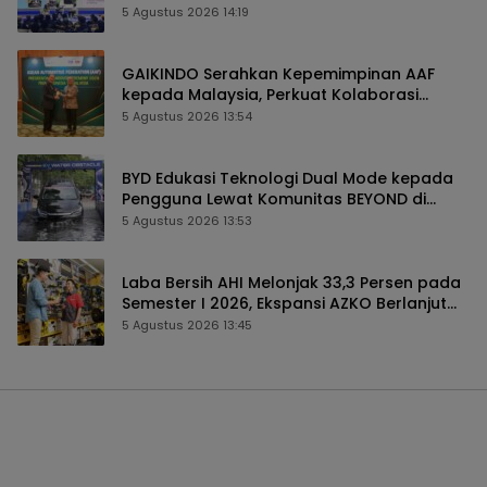
2026
5 Agustus 2026 14:19
GAIKINDO Serahkan Kepemimpinan AAF
kepada Malaysia, Perkuat Kolaborasi
Industri Otomotif ASEAN
5 Agustus 2026 13:54
BYD Edukasi Teknologi Dual Mode kepada
Pengguna Lewat Komunitas BEYOND di
GIIAS 2026
5 Agustus 2026 13:53
Laba Bersih AHI Melonjak 33,3 Persen pada
Semester I 2026, Ekspansi AZKO Berlanjut
hingga Toko ke-276
5 Agustus 2026 13:45