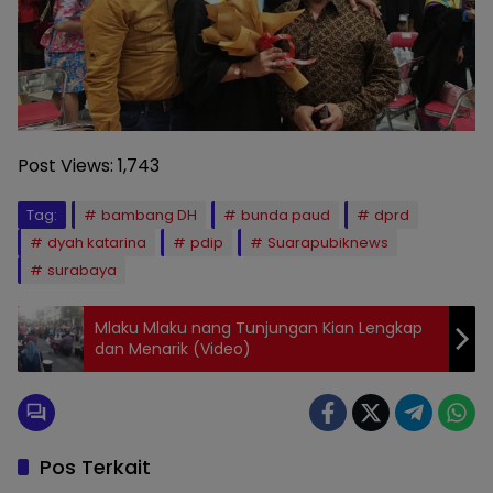
Post Views:
1,743
Tag:
bambang DH
bunda paud
dprd
dyah katarina
pdip
Suarapubiknews
surabaya
Mlaku Mlaku nang Tunjungan Kian Lengkap
dan Menarik (Video)
Pos Terkait