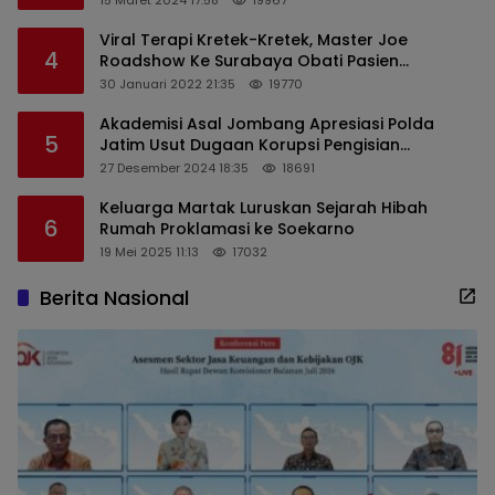
15 Maret 2024 17:58
19967
Viral Terapi Kretek-Kretek, Master Joe
4
Roadshow Ke Surabaya Obati Pasien
Sekaligus Edukasi Masyarakat
30 Januari 2022 21:35
19770
Akademisi Asal Jombang Apresiasi Polda
5
Jatim Usut Dugaan Korupsi Pengisian
Perangkat Desa di Kediri
27 Desember 2024 18:35
18691
Keluarga Martak Luruskan Sejarah Hibah
6
Rumah Proklamasi ke Soekarno
19 Mei 2025 11:13
17032
Berita Nasional