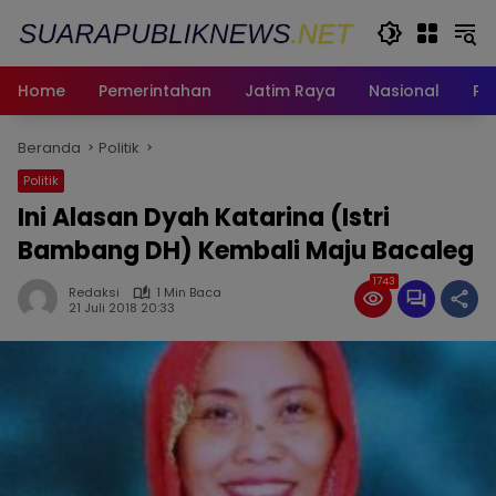
Langsung
ke
konten
Home
Pemerintahan
Jatim Raya
Nasional
Pe
Beranda
Politik
Politik
Ini Alasan Dyah Katarina (Istri
Bambang DH) Kembali Maju Bacaleg
1743
Redaksi
1 Min Baca
21 Juli 2018 20:33