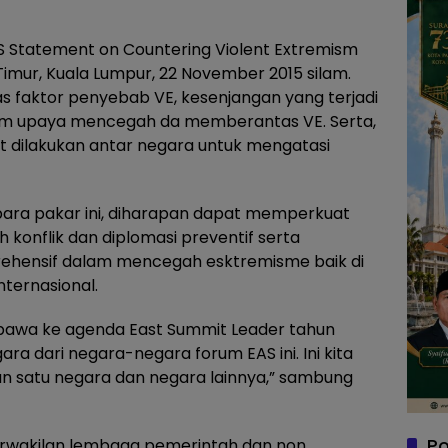
S Statement on Countering Violent Extremism
Timur, Kuala Lumpur, 22 November 2015 silam.
 faktor penyebab VE, kesenjangan yang terjadi
alam upaya mencegah da memberantas VE. Serta,
 dilakukan antar negara untuk mengatasi
 para pakar ini, diharapan dapat memperkuat
onflik dan diplomasi preventif serta
ensif dalam mencegah esktremisme baik di
internasional.
i bawa ke agenda East Summit Leader tahun
ra dari negara-negara forum EAS ini. Ini kita
 satu negara dan negara lainnya,” sambung
Po
perwakilan lembaga pemerintah dan non