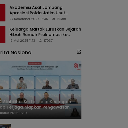
Masyarakat
Akademisi Asal Jombang
Apresiasi Polda Jatim Usut
Dugaan Korupsi Pengisian
27 Desember 2024 18:35
18699
Perangkat Desa di Kediri
Keluarga Martak Luruskan Sejarah
Hibah Rumah Proklamasi ke
Soekarno
19 Mei 2025 11:13
17037
rita Nasional
: Stabilitas Sektor Jasa Keuangan
ap Terjaga, Siapkan Pengawasan
sa Mineral Mulai 2027
ustus 2026 16:10