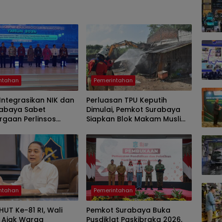
ntahan
Pemerintahan
Integrasikan NIK dan
Perluasan TPU Keputih
rabaya Sabet
Dimulai, Pemkot Surabaya
rgaan Perlinsos
Siapkan Blok Makam Muslim
il Prima Award 2026
dan Nonmuslim
ntahan
Pemerintahan
HUT Ke-81 RI, Wali
Pemkot Surabaya Buka
i Ajak Warga
Pusdiklat Paskibraka 2026,