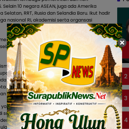
. Selain 10 negara ASEAN, juga ada Amerika
ea Selatan, RRT, Rusia dan Selandia Baru. Ikut hadir
a nasional RI, akademisi serta organsasi
i, mengatakan, Pemerintah Kota (Pemkot)
sebagai upaya pencegahan aksi teror dan
misme mayoritas berawal dari kemiskinan dan
erupaya membangun masyarakat toleran yang
2
 ada berbagai macam etnis, tetapi mau membaur
. Dan itu berdampak positif pada keamanan
gan perekonomian.
3
a yang kena PHK. Jangan sampai dimanfaatkan
 saat seseorang bingung, apapun bisa terjadi.
4
i dengan aktifitas macam-macam. Kami juga
 ulama dan masyarakat,” tegas wali kota.