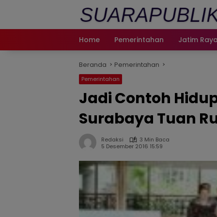
Langsung
ke
konten
Home
Pemerintahan
Jatim Ray
Beranda
Pemerintahan
Pemerintahan
Jadi Contoh Hid
Surabaya Tuan R
Redaksi
3 Min Baca
5 Desember 2016 15:59