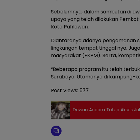
Sebelumnya, dalam sambutan di awa
upaya yang telah dilakukan Pemkot
Kota Pahlawan.
Diantaranya adanya pengamanan sw
lingkungan tempat tinggal nya. Jug
masyarakat (FKPM). Serta, kompeti
“Beberapa program itu telah terbuk
Surabaya. Utamanya di kampung-kamp
Post Views:
577
Dewan Ancam Tutup Akses Jala