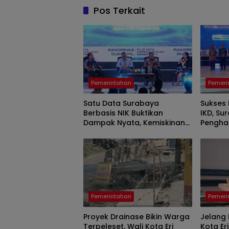
Pos Terkait
Pemerintahan
Pemeri
Satu Data Surabaya
Sukses 
Berbasis NIK Buktikan
IKD, Su
Dampak Nyata, Kemiskinan
Pengha
hingga Pengangguran Turun
Dukcap
Pemerintahan
Pemeri
Proyek Drainase Bikin Warga
Jelang 
Terpeleset, Wali Kota Eri
Kota Er