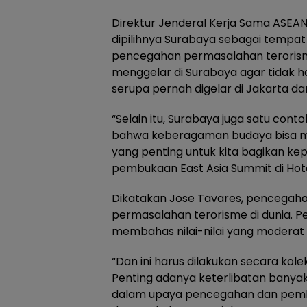
Direktur Jenderal Kerja Sama ASEA
dipilihnya Surabaya sebagai temp
pencegahan permasalahan terorisme
menggelar di Surabaya agar tidak ha
serupa pernah digelar di Jakarta da
“Selain itu, Surabaya juga satu con
bahwa keberagaman budaya bisa me
yang penting untuk kita bagikan kep
pembukaan East Asia Summit di Hotel
Dikatakan Jose Tavares, pencegah
permasalahan terorisme di dunia. 
membahas nilai-nilai yang moderat 
“Dan ini harus dilakukan secara kolek
Penting adanya keterlibatan banya
dalam upaya pencegahan dan pemb