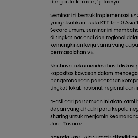
dengan kekerasan,” jelasnya.
Seminar ini bentuk implementasi EA
yang disahkan pada KTT ke-10 Asia 
Secara umum, seminar ini membahas
di tingkat nasional dan regional d
kemungkinan kerja sama yang dapat
permasalahan VE.
Nantinya, rekomendasi hasil diskusi
kapasitas kawasan dalam mencegah k
pengembangan pendekatan kompreh
tingkat lokal, nasional, regional dan 
“Hasil dari pertemuan ini akan kam
depan yang dihadiri para kepala nega
sharing untuk menjamin keamananan
Jose Tavarez.
Agenda East Asia Summit dihadiri 