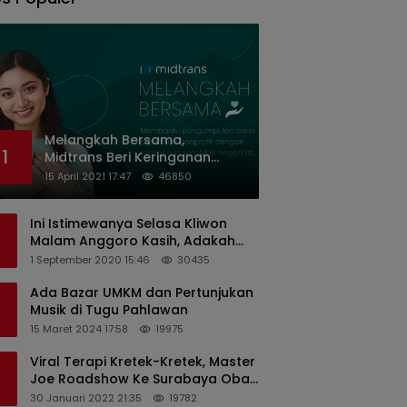
Melangkah Bersama,
1
Midtrans Beri Keringanan
Biaya Transaksi ke Organisasi
15 April 2021 17:47
46850
Nirlaba Indonesia
Ini Istimewanya Selasa Kliwon
Malam Anggoro Kasih, Adakah
Kaitannya dengan Keputusan
1 September 2020 15:46
30435
PDIP?
Ada Bazar UMKM dan Pertunjukan
Musik di Tugu Pahlawan
15 Maret 2024 17:58
19975
Viral Terapi Kretek-Kretek, Master
Joe Roadshow Ke Surabaya Obati
Pasien Sekaligus Edukasi
30 Januari 2022 21:35
19782