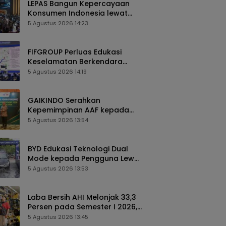
LEPAS Bangun Kepercayaan
Konsumen Indonesia lewat
Pengalaman Berkendara
5 Agustus 2026 14:23
hingga Layanan Purnajual
FIFGROUP Perluas Edukasi
Keselamatan Berkendara
Lewat Program FABL di GIIAS
5 Agustus 2026 14:19
2026
GAIKINDO Serahkan
Kepemimpinan AAF kepada
Malaysia, Perkuat Kolaborasi
5 Agustus 2026 13:54
Industri Otomotif ASEAN
BYD Edukasi Teknologi Dual
Mode kepada Pengguna Lewat
Komunitas BEYOND di GIIAS
5 Agustus 2026 13:53
2026
Laba Bersih AHI Melonjak 33,3
Persen pada Semester I 2026,
Ekspansi AZKO Berlanjut hingga
5 Agustus 2026 13:45
Toko ke-276