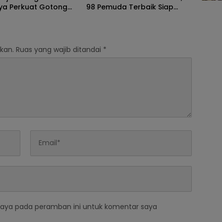
ya Perkuat Gotong
98 Pemuda Terbaik Siap
 dan Kebaikan
Digembleng
kan.
Ruas yang wajib ditandai
*
saya pada peramban ini untuk komentar saya