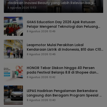
Hadirkan Inovasi Beauty yang Lebih Relevan bagi
Masyarakat Indonesia
8 Agustus 2026 13:53
GIIAS Education Day 2026 Ajak Ratusan
Pelajar Mengenal Teknologi dan Peluang
Karier Industri Otomotif
8 Agustus 2026 13:49
Leapmotor Mulai Perakitan Lokal
Kendaraan Listrik di Indonesia, B10 dan C10
Jadi Model Perdana
8 Agustus 2026 13:46
HONOR Tebar Diskon hingga 40 Persen
pada Festival Belanja 8.8 di Shopee dan
TikTok Shop
8 Agustus 2026 13:42
LEPAS Hadirkan Pengalaman Berkendara
Langsung dan Beragam Program Spesial di
GIIAS 2026
8 Agustus 2026 13:40