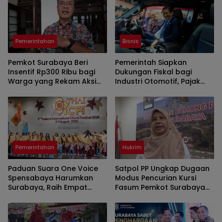
Pemerintahan
Bisnis
Pemkot Surabaya Beri
Pemerintah Siapkan
Insentif Rp300 Ribu bagi
Dukungan Fiskal bagi
Warga yang Rekam Aksi
Industri Otomotif, Pajak
Pencurian Fasum
Mobil Listrik dan
Perlindungan Leasing Jadi
Sorotan
Pemerintahan
Hukrim
Paduan Suara One Voice
Satpol PP Ungkap Dugaan
Spensabaya Harumkan
Modus Pencurian Kursi
Surabaya, Raih Empat
Fasum Pemkot Surabaya
Penghargaan di Thailand
Pakai Ambulans