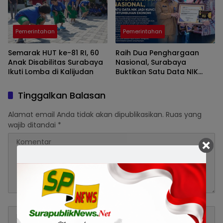
Pemerintahan
Pemerintahan
Semarak HUT ke-81 RI, 60
Raih Dua Penghargaan
Anak Disabilitas Surabaya
Nasional, Surabaya
Ikuti Lomba di Kalijudan
Buktikan Satu Data NIK
Pacu Pertumbuhan
Ekonomi
Tinggalkan Balasan
Alamat email Anda tidak akan dipublikasikan.
Ruas yang
wajib ditandai
*