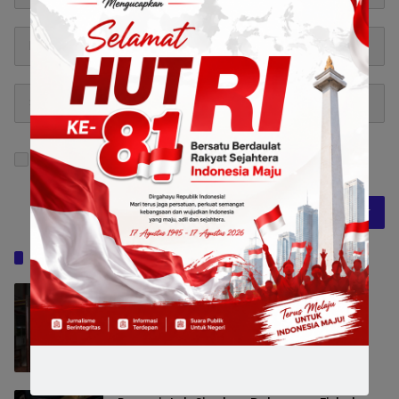
Simpan nama, email, dan situs web saya pada
peramban ini untuk komentar saya berikutnya.
Baca Juga
Pemkot Surabaya Beri Insentif Rp300
Ribu bagi Warga yang Rekam Aksi
Pencurian Fasum
Pemerintahan
8 Agustus 2026 13:56