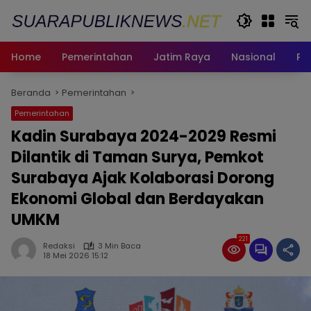
Langsung
ke
konten
Home
Pemerintahan
Jatim Raya
Nasional
Pe
Beranda
Pemerintahan
Pemerintahan
Kadin Surabaya 2024-2029 Resmi
Dilantik di Taman Surya, Pemkot
Surabaya Ajak Kolaborasi Dorong
Ekonomi Global dan Berdayakan
UMKM
221
Redaksi
3 Min Baca
18 Mei 2026 15:12