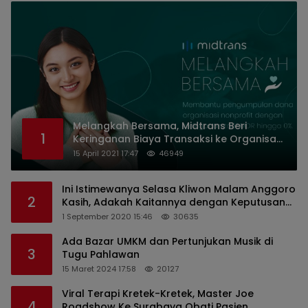
Melangkah Bersama, Midtrans Beri
1
Keringanan Biaya Transaksi ke Organisasi
Nirlaba Indonesia
15 April 2021 17:47
46949
Ini Istimewanya Selasa Kliwon Malam Anggoro
2
Kasih, Adakah Kaitannya dengan Keputusan
PDIP?
1 September 2020 15:46
30635
Ada Bazar UMKM dan Pertunjukan Musik di
3
Tugu Pahlawan
15 Maret 2024 17:58
20127
Viral Terapi Kretek-Kretek, Master Joe
4
Roadshow Ke Surabaya Obati Pasien