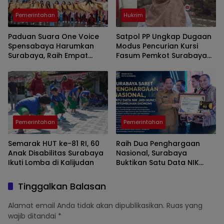
Pemerintahan
Hukrim
Paduan Suara One Voice
Satpol PP Ungkap Dugaan
Spensabaya Harumkan
Modus Pencurian Kursi
Surabaya, Raih Empat
Fasum Pemkot Surabaya
Penghargaan di Thailand
Pakai Ambulans
Pemerintahan
Pemerintahan
Semarak HUT ke-81 RI, 60
Raih Dua Penghargaan
Anak Disabilitas Surabaya
Nasional, Surabaya
Ikuti Lomba di Kalijudan
Buktikan Satu Data NIK
Pacu Pertumbuhan
Ekonomi
Tinggalkan Balasan
Alamat email Anda tidak akan dipublikasikan.
Ruas yang
wajib ditandai
*