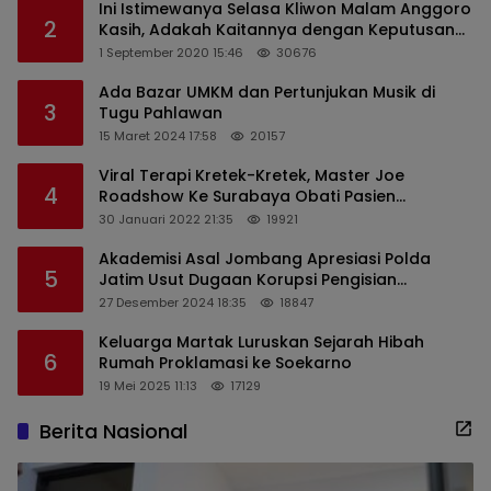
Ini Istimewanya Selasa Kliwon Malam Anggoro
2
Kasih, Adakah Kaitannya dengan Keputusan
PDIP?
1 September 2020 15:46
30676
Ada Bazar UMKM dan Pertunjukan Musik di
3
Tugu Pahlawan
15 Maret 2024 17:58
20157
Viral Terapi Kretek-Kretek, Master Joe
4
Roadshow Ke Surabaya Obati Pasien
Sekaligus Edukasi Masyarakat
30 Januari 2022 21:35
19921
Akademisi Asal Jombang Apresiasi Polda
5
Jatim Usut Dugaan Korupsi Pengisian
Perangkat Desa di Kediri
27 Desember 2024 18:35
18847
Keluarga Martak Luruskan Sejarah Hibah
6
Rumah Proklamasi ke Soekarno
19 Mei 2025 11:13
17129
Berita Nasional