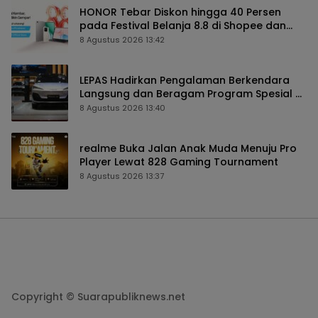
HONOR Tebar Diskon hingga 40 Persen
pada Festival Belanja 8.8 di Shopee dan
TikTok Shop
8 Agustus 2026 13:42
LEPAS Hadirkan Pengalaman Berkendara
Langsung dan Beragam Program Spesial di
GIIAS 2026
8 Agustus 2026 13:40
realme Buka Jalan Anak Muda Menuju Pro
Player Lewat 828 Gaming Tournament
8 Agustus 2026 13:37
Copyright © Suarapubliknews.net