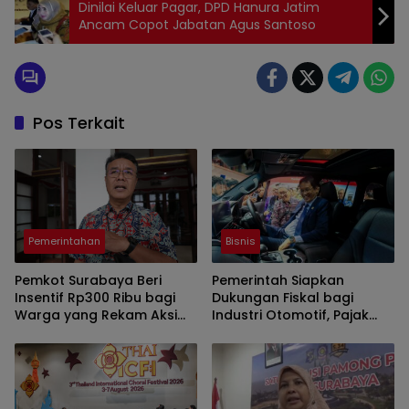
Dinilai Keluar Pagar, DPD Hanura Jatim
Ancam Copot Jabatan Agus Santoso
Pos Terkait
Pemerintahan
Bisnis
Pemkot Surabaya Beri
Pemerintah Siapkan
Insentif Rp300 Ribu bagi
Dukungan Fiskal bagi
Warga yang Rekam Aksi
Industri Otomotif, Pajak
Pencurian Fasum
Mobil Listrik dan
Perlindungan Leasing Jadi
Sorotan