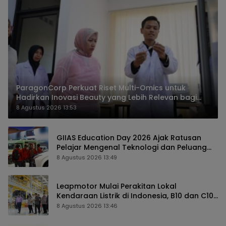
ParagonCorp Perkuat Riset Multi-Omics untuk
Hadirkan Inovasi Beauty yang Lebih Relevan bagi
Masyarakat Indonesia
8 Agustus 2026 13:53
GIIAS Education Day 2026 Ajak Ratusan
Pelajar Mengenal Teknologi dan Peluang
Karier Industri Otomotif
8 Agustus 2026 13:49
Leapmotor Mulai Perakitan Lokal
Kendaraan Listrik di Indonesia, B10 dan C10
Jadi Model Perdana
8 Agustus 2026 13:46