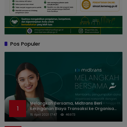
Pos Populer
Melangkah Bersama, Midtrans Beri
1
Keringanan Biaya Transaksi ke Organisasi
Nirlaba Indonesia
15 April 2021 17:47
46973