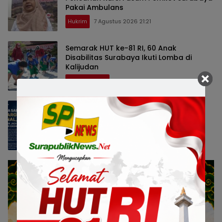
Pakai Ambulans
Hukrim
7 Agustus 2026 21:21
Semarak HUT ke-81 RI, 60 Anak
Disabilitas Surabaya Ikuti Lomba di
Kalijudan
Pemerintahan
7 Agustus 2026 17:29
Raih Dua Penghargaan Nasional,
Surabaya Buktikan Satu Data NIK Pacu
Pertumbuhan Ekonomi
Pemerintahan
7 Agustus 2026 17:25