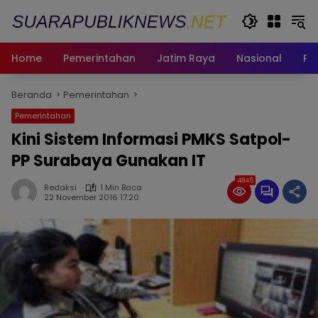
Langsung
ke
konten
Home
Pemerintahan
Jatim Raya
Nasional
Pe
Beranda
Pemerintahan
Pemerintahan
Kini Sistem Informasi PMKS Satpol-
PP Surabaya Gunakan IT
4845
Redaksi
1 Min Baca
22 November 2016 17:20