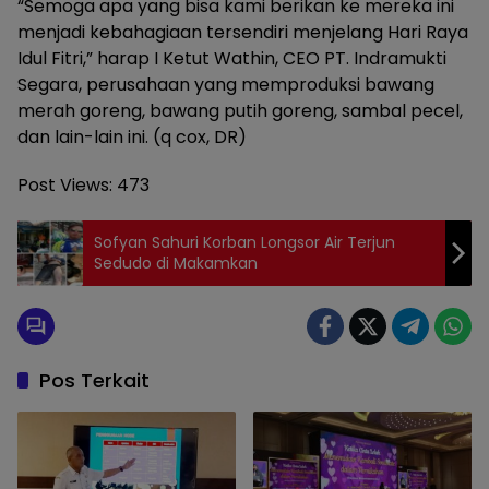
“Semoga apa yang bisa kami berikan ke mereka ini
menjadi kebahagiaan tersendiri menjelang Hari Raya
Idul Fitri,” harap I Ketut Wathin, CEO PT. Indramukti
Segara, perusahaan yang memproduksi bawang
merah goreng, bawang putih goreng, sambal pecel,
dan lain-lain ini. (q cox, DR)
Post Views:
473
Sofyan Sahuri Korban Longsor Air Terjun
Sedudo di Makamkan
Pos Terkait