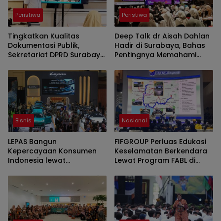
Peristiwa
Peristiwa
Tingkatkan Kualitas
Deep Talk dr Aisah Dahlan
Dokumentasi Publik,
Hadir di Surabaya, Bahas
Sekretariat DPRD Surabaya
Pentingnya Memahami
Gelar Mini Workshop
Pasangan dalam
Fotografi
Membangun Hubungan
Harmonis
Bisnis
Nasional
LEPAS Bangun
FIFGROUP Perluas Edukasi
Kepercayaan Konsumen
Keselamatan Berkendara
Indonesia lewat
Lewat Program FABL di
Pengalaman Berkendara
GIIAS 2026
hingga Layanan Purnajual