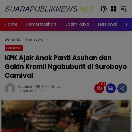
Langsung
ke
konten
Home
Pemerintahan
Jatim Raya
Nasional
Pe
Beranda
Peristiwa
Peristiwa
KPK Ajak Anak Panti Asuhan dan
Gakin Kremil Ngabuburit di Suroboyo
Carnival
473
Redaksi
3 Min Baca
13 Juli 2015 19:09