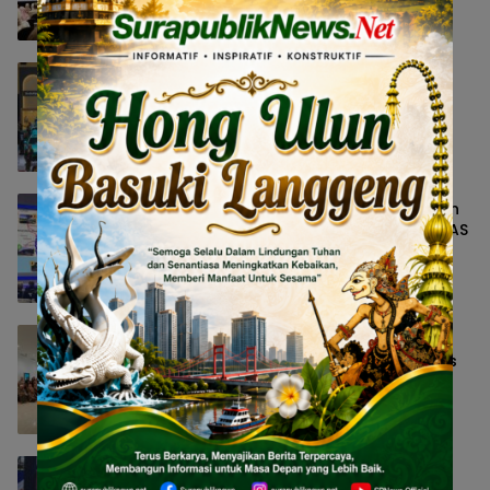
Hubungan Harmonis
Peristiwa
5 Agustus 2026 16:08
LEPAS Bangun Kepercayaan Konsumen
Indonesia lewat Pengalaman
Berkendara hingga Layanan Purnajual
Bisnis
5 Agustus 2026 14:23
FIFGROUP Perluas Edukasi Keselamatan
Berkendara Lewat Program FABL di GIIAS
2026
Nasional
5 Agustus 2026 14:19
Moorlife Berangkatkan Sekitar 100
Member Umrah sebagai Apresiasi atas
Prestasi dan Loyalitas
Peristiwa
5 Agustus 2026 14:17
Risma Ajak Mahasiswa Baru ITS Jadi