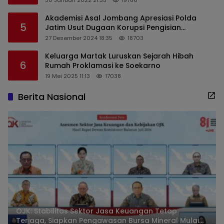
Akademisi Asal Jombang Apresiasi Polda
5
Jatim Usut Dugaan Korupsi Pengisian
Perangkat Desa di Kediri
27 Desember 2024 18:35
18703
Keluarga Martak Luruskan Sejarah Hibah
6
Rumah Proklamasi ke Soekarno
19 Mei 2025 11:13
17038
Berita Nasional
OJK: Stabilitas Sektor Jasa Keuangan Tetap
Terjaga, Siapkan Pengawasan Bursa Mineral Mulai