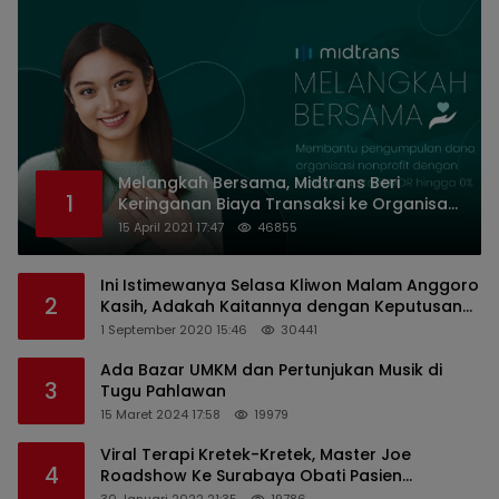
Melangkah Bersama, Midtrans Beri
1
Keringanan Biaya Transaksi ke Organisasi
Nirlaba Indonesia
15 April 2021 17:47
46855
Ini Istimewanya Selasa Kliwon Malam Anggoro
2
Kasih, Adakah Kaitannya dengan Keputusan
PDIP?
1 September 2020 15:46
30441
Ada Bazar UMKM dan Pertunjukan Musik di
3
Tugu Pahlawan
15 Maret 2024 17:58
19979
Viral Terapi Kretek-Kretek, Master Joe
4
Roadshow Ke Surabaya Obati Pasien
Sekaligus Edukasi Masyarakat
30 Januari 2022 21:35
19786