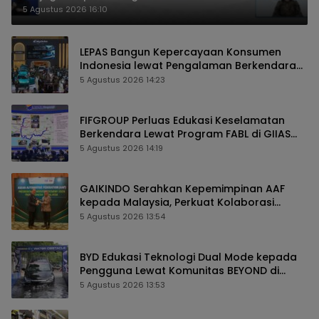
2027
5 Agustus 2026 16:10
LEPAS Bangun Kepercayaan Konsumen
Indonesia lewat Pengalaman Berkendara
hingga Layanan Purnajual
5 Agustus 2026 14:23
FIFGROUP Perluas Edukasi Keselamatan
Berkendara Lewat Program FABL di GIIAS
2026
5 Agustus 2026 14:19
GAIKINDO Serahkan Kepemimpinan AAF
kepada Malaysia, Perkuat Kolaborasi
Industri Otomotif ASEAN
5 Agustus 2026 13:54
BYD Edukasi Teknologi Dual Mode kepada
Pengguna Lewat Komunitas BEYOND di
GIIAS 2026
5 Agustus 2026 13:53