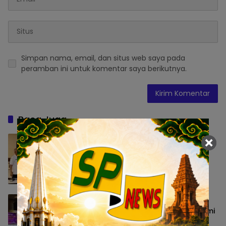
Simpan nama, email, dan situs web saya pada
peramban ini untuk komentar saya berikutnya.
Baca Juga
Tingkatkan Kualitas Dokumentasi Publik,
Sekretariat DPRD Surabaya Gelar Mini
Workshop Fotografi
Peristiwa
5 Agustus 2026 16:16
Deep Talk dr Aisah Dahlan Hadir di
Surabaya, Bahas Pentingnya Memahami
Pasangan dalam Membangun