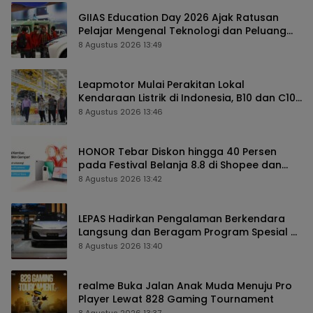
GIIAS Education Day 2026 Ajak Ratusan
Pelajar Mengenal Teknologi dan Peluang
Karier Industri Otomotif
8 Agustus 2026 13:49
Leapmotor Mulai Perakitan Lokal
Kendaraan Listrik di Indonesia, B10 dan C10
Jadi Model Perdana
8 Agustus 2026 13:46
HONOR Tebar Diskon hingga 40 Persen
pada Festival Belanja 8.8 di Shopee dan
TikTok Shop
8 Agustus 2026 13:42
LEPAS Hadirkan Pengalaman Berkendara
Langsung dan Beragam Program Spesial di
GIIAS 2026
8 Agustus 2026 13:40
realme Buka Jalan Anak Muda Menuju Pro
Player Lewat 828 Gaming Tournament