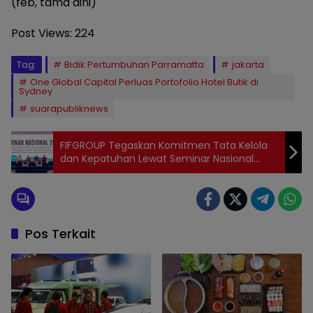
(feb, tama dini)
Post Views:
224
Tag:
Bidik Pertumbuhan Parramatta
jakarta
One Global Capital Perluas Portofolio Hotel Butik di
Sydney
suarapubliknews
FIFGROUP Tegaskan Komitmen Tata Kelola
dan Kepatuhan Lewat Seminar Nasional
KUHP Baru
Pos Terkait