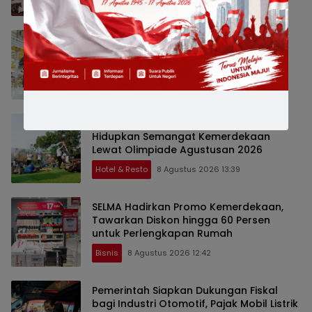
Hotel & Resto
8 Agustus 2026 13:47
Leapmotor Mulai Perakitan Lokal
Kendaraan Listrik di Indonesia, B10 dan
C10 Jadi Model Perdana
Bisnis
8 Agustus 2026 13:46
Grand Mercure Malang Mirama
Hidupkan Semangat Kemerdekaan
Lewat Olimpiade Agustusan 2026
Hotel & Resto
8 Agustus 2026 13:39
SELMA Hadirkan Promo Kemerdekaan,
Tawarkan Diskon hingga 60 Persen
untuk Perlengkapan Rumah
Bisnis
8 Agustus 2026 12:42
Pemerintah Siapkan Dukungan Fiskal
bagi Industri Otomotif, Pajak Mobil Listrik