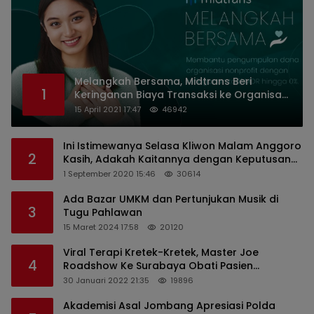
Melangkah Bersama, Midtrans Beri
1
Keringanan Biaya Transaksi ke Organisasi
Nirlaba Indonesia
15 April 2021 17:47
46942
Ini Istimewanya Selasa Kliwon Malam Anggoro
2
Kasih, Adakah Kaitannya dengan Keputusan
PDIP?
1 September 2020 15:46
30614
Ada Bazar UMKM dan Pertunjukan Musik di
3
Tugu Pahlawan
15 Maret 2024 17:58
20120
Viral Terapi Kretek-Kretek, Master Joe
4
Roadshow Ke Surabaya Obati Pasien
Sekaligus Edukasi Masyarakat
30 Januari 2022 21:35
19896
Akademisi Asal Jombang Apresiasi Polda