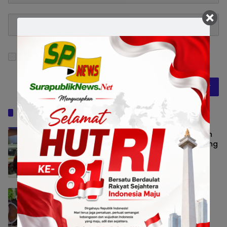
Simpan nama, email, dan situs web saya pada
peramban ini untuk komentar saya berikutnya.
Baca Juga
GIIAS Education Day 2026 Ajak Ratusan
Pelajar Mengenal Teknologi dan Peluang
Karier Industri Otomotif
Bisnis
8 Agustus 2026 13:49
Whiz Luxe Hotel Spazio Surabaya
Hadirkan Triple Hotpot Feast untuk
Lengkapi Momen Kebersamaan