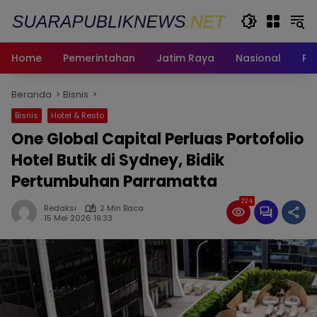
Langsung
ke
konten
Home
Pemerintahan
Jatim Raya
Nasional
Pe
Beranda
Bisnis
Bisnis
Hotel & Resto
One Global Capital Perluas Portofolio
Hotel Butik di Sydney, Bidik
Pertumbuhan Parramatta
224
Redaksi
2 Min Baca
15 Mei 2026 19:33