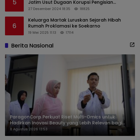
5
Jatim Usut Dugaan Korupsi Pengisian
Perangkat Desa di Kediri
27 Desember 2024 18:35
18825
Keluarga Martak Luruskan Sejarah Hibah
6
Rumah Proklamasi ke Soekarno
19 Mei 2025 11:13
17114
Berita Nasional
ParagonCorp Perkuat Riset Multi-Omics untuk
Hadirkan Inovasi Beauty yang Lebih Relevan bagi
Masyarakat Indonesia
8 Agustus 2026 13:53