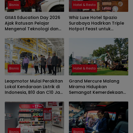
Bisnis
Hotel & Resto
GIIAS Education Day 2026
Whiz Luxe Hotel Spazio
Ajak Ratusan Pelajar
Surabaya Hadirkan Triple
Mengenal Teknologi dan
Hotpot Feast untuk
Peluang Karier Industri
Lengkapi Momen
Otomotif
Kebersamaan
Bisnis
Hotel & Resto
Leapmotor Mulai Perakitan
Grand Mercure Malang
Lokal Kendaraan Listrik di
Mirama Hidupkan
Indonesia, B10 dan C10 Jadi
Semangat Kemerdekaan
Model Perdana
Lewat Olimpiade
Agustusan 2026
Bisnis
Bisnis