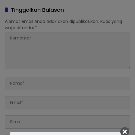
Pacu Pertumbuhan
Ekonomi
Tinggalkan Balasan
Alamat email Anda tidak akan dipublikasikan.
Ruas yang
wajib ditandai
*