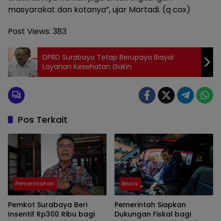
masyarakat dan kotanya”, ujar Martadi. (q cox)
Post Views:
383
DPRD Surabaya Tetap Berupaya Biayai
Layanan Kesehatan Gakin
Pos Terkait
Pemerintahan
Bisnis
Pemkot Surabaya Beri
Pemerintah Siapkan
Insentif Rp300 Ribu bagi
Dukungan Fiskal bagi