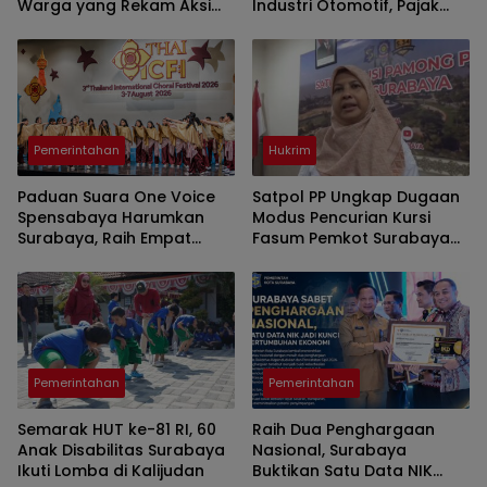
Warga yang Rekam Aksi
Industri Otomotif, Pajak
Pencurian Fasum
Mobil Listrik dan
Perlindungan Leasing Jadi
Sorotan
Pemerintahan
Hukrim
Paduan Suara One Voice
Satpol PP Ungkap Dugaan
Spensabaya Harumkan
Modus Pencurian Kursi
Surabaya, Raih Empat
Fasum Pemkot Surabaya
Penghargaan di Thailand
Pakai Ambulans
Pemerintahan
Pemerintahan
Semarak HUT ke-81 RI, 60
Raih Dua Penghargaan
Anak Disabilitas Surabaya
Nasional, Surabaya
Ikuti Lomba di Kalijudan
Buktikan Satu Data NIK