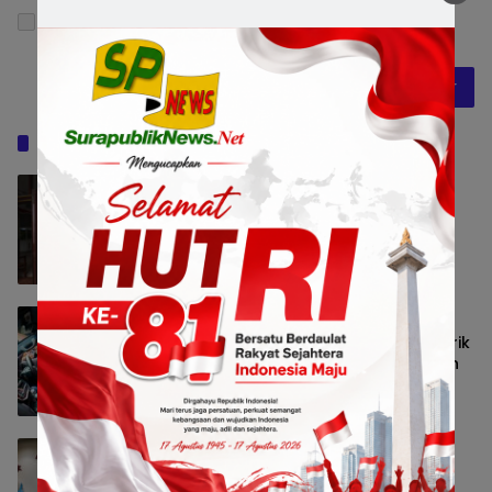
Simpan nama, email, dan situs web saya pada
peramban ini untuk komentar saya berikutnya.
Baca Juga
Pemkot Surabaya Beri Insentif Rp300
Ribu bagi Warga yang Rekam Aksi
Pencurian Fasum
Pemerintahan
8 Agustus 2026 13:56
Pemerintah Siapkan Dukungan Fiskal
bagi Industri Otomotif, Pajak Mobil Listrik
dan Perlindungan Leasing Jadi Sorotan
Bisnis
8 Agustus 2026 12:38
Paduan Suara One Voice Spensabaya
Harumkan Surabaya, Raih Empat