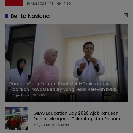
19 Mei 2025 11:13
17150
Berita Nasional
ParagonCorp Perkuat Riset Multi-Omics untuk
Hadirkan Inovasi Beauty yang Lebih Relevan bagi
Masyarakat Indonesia
8 Agustus 2026 13:53
GIIAS Education Day 2026 Ajak Ratusan
Pelajar Mengenal Teknologi dan Peluang
Karier Industri Otomotif
8 Agustus 2026 13:49