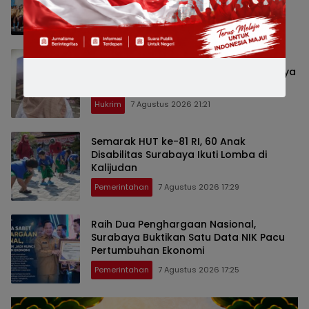
Penghargaan di Thailand
Pemerintahan
7 Agustus 2026 21:25
Satpol PP Ungkap Dugaan Modus
Pencurian Kursi Fasum Pemkot Surabaya
Pakai Ambulans
Hukrim
7 Agustus 2026 21:21
Semarak HUT ke-81 RI, 60 Anak
Disabilitas Surabaya Ikuti Lomba di
Kalijudan
Pemerintahan
7 Agustus 2026 17:29
Raih Dua Penghargaan Nasional,
Surabaya Buktikan Satu Data NIK Pacu
Pertumbuhan Ekonomi
Pemerintahan
7 Agustus 2026 17:25