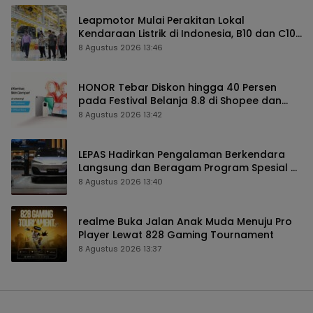
Leapmotor Mulai Perakitan Lokal
Kendaraan Listrik di Indonesia, B10 dan C10
Jadi Model Perdana
8 Agustus 2026 13:46
HONOR Tebar Diskon hingga 40 Persen
pada Festival Belanja 8.8 di Shopee dan
TikTok Shop
8 Agustus 2026 13:42
LEPAS Hadirkan Pengalaman Berkendara
Langsung dan Beragam Program Spesial di
GIIAS 2026
8 Agustus 2026 13:40
realme Buka Jalan Anak Muda Menuju Pro
Player Lewat 828 Gaming Tournament
8 Agustus 2026 13:37