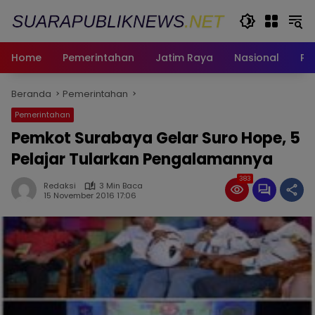
Langsung
ke
konten
Home
Pemerintahan
Jatim Raya
Nasional
Pe
Beranda
Pemerintahan
Pemerintahan
Pemkot Surabaya Gelar Suro Hope, 5
Pelajar Tularkan Pengalamannya
383
Redaksi
3 Min Baca
15 November 2016 17:06