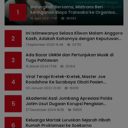
Melangkah Bersama, Midtrans Beri
1
Keringanan Biaya Transaksi ke Organisasi
Nirlaba Indonesia
15 April 2021 17:47
46983
Ini Istimewanya Selasa Kliwon Malam Anggoro
2
Kasih, Adakah Kaitannya dengan Keputusan
PDIP?
1 September 2020 15:46
30710
Ada Bazar UMKM dan Pertunjukan Musik di
3
Tugu Pahlawan
15 Maret 2024 17:58
20164
Viral Terapi Kretek-Kretek, Master Joe
4
Roadshow Ke Surabaya Obati Pasien
Sekaligus Edukasi Masyarakat
30 Januari 2022 21:35
19935
Akademisi Asal Jombang Apresiasi Polda
5
Jatim Usut Dugaan Korupsi Pengisian
Perangkat Desa di Kediri
27 Desember 2024 18:35
18855
Keluarga Martak Luruskan Sejarah Hibah
6
Rumah Proklamasi ke Soekarno