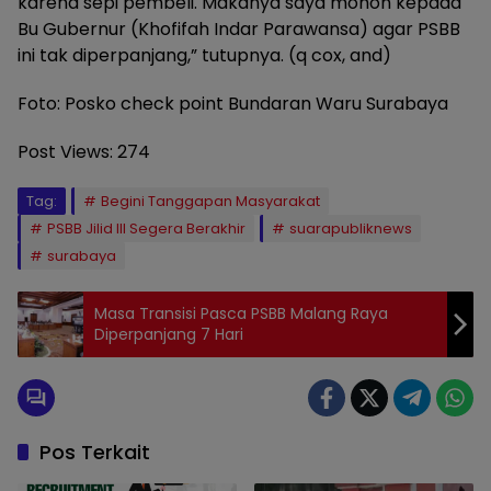
karena sepi pembeli. Makanya saya mohon kepada
Bu Gubernur (Khofifah Indar Parawansa) agar PSBB
ini tak diperpanjang,” tutupnya. (q cox, and)
Foto: Posko check point Bundaran Waru Surabaya
Post Views:
274
Tag:
Begini Tanggapan Masyarakat
PSBB Jilid III Segera Berakhir
suarapubliknews
surabaya
Masa Transisi Pasca PSBB Malang Raya
Diperpanjang 7 Hari
Pos Terkait