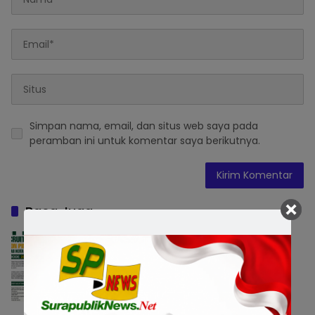
Simpan nama, email, dan situs web saya pada
peramban ini untuk komentar saya berikutnya.
Baca Juga
Pemkot Surabaya Buka Pendaftaran
Calon Pimpinan BAZNAS Periode 2026–
2031, Cari Figur Berintegritas
Pemerintahan
6 Agustus 2026 16:49