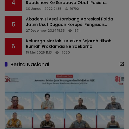
4
Roadshow Ke Surabaya Obati Pasien
Sekaligus Edukasi Masyarakat
30 Januari 2022 21:35
19792
Akademisi Asal Jombang Apresiasi Polda
5
Jatim Usut Dugaan Korupsi Pengisian
Perangkat Desa di Kediri
27 Desember 2024 18:35
18711
Keluarga Martak Luruskan Sejarah Hibah
6
Rumah Proklamasi ke Soekarno
19 Mei 2025 11:13
17050
Berita Nasional