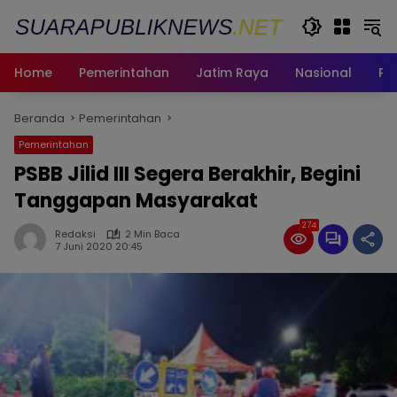
Langsung
ke
konten
Home
Pemerintahan
Jatim Raya
Nasional
Pe
Beranda
Pemerintahan
Pemerintahan
PSBB Jilid III Segera Berakhir, Begini
Tanggapan Masyarakat
274
Redaksi
2 Min Baca
7 Juni 2020 20:45