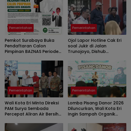
Pemerintahan
Pemerintahan
Pemkot Surabaya Buka
Ojol Lapor Hotline Cak Eri
Pendaftaran Calon
soal Jukir di Jalan
Pimpinan BAZNAS Periode
Trunojoyo, Dishub
2026–2031, Cari Figur
Surabaya Cabut KTA
Berintegritas
Pemerintahan
Pemerintahan
Wali Kota Eri Minta Direksi
Lomba Pisang Danor 2026
PAM Surya Sembada
Diluncurkan, Wali Kota Eri
Percepat Aliran Air Bersih
Ingin Sampah Organik
hingga ke Kampung
Selesai dari Rumah