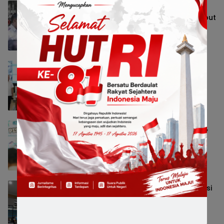
Ojol Lapor Hotline Cak Eri soal Jukir di
Jalan Trunojoyo, Dishub Surabaya Cabut
KTA
Pemerintahan
6 Agustus 2026 15:27
Wali Kota Eri Minta Direksi PAM Surya
Sembada Percepat Aliran Air Bersih
hingga ke Kampung
Pemerintahan
6 Agustus 2026 15:04
Lomba Pisang Danor 2026 Diluncurkan,
Wali Kota Eri Ingin Sampah Organik
Selesai dari Rumah
Pemerintahan
6 Agustus 2026 15:01
Pemkot Surabaya Tetapkan Tiga Direksi
Baru PDAM Surya Sembada, Fokus
Perkuat Layanan dan Kinerja
Pemerintahan
6 Agustus 2026 14:57