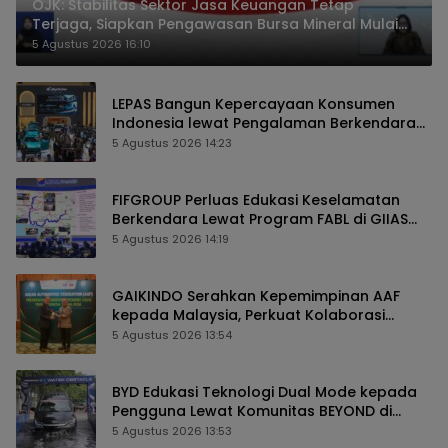
OJK: Stabilitas Sektor Jasa Keuangan Tetap
Terjaga, Siapkan Pengawasan Bursa Mineral Mulai
2027
5 Agustus 2026 16:10
LEPAS Bangun Kepercayaan Konsumen
Indonesia lewat Pengalaman Berkendara
hingga Layanan Purnajual
5 Agustus 2026 14:23
FIFGROUP Perluas Edukasi Keselamatan
Berkendara Lewat Program FABL di GIIAS
2026
5 Agustus 2026 14:19
GAIKINDO Serahkan Kepemimpinan AAF
kepada Malaysia, Perkuat Kolaborasi
Industri Otomotif ASEAN
5 Agustus 2026 13:54
BYD Edukasi Teknologi Dual Mode kepada
Pengguna Lewat Komunitas BEYOND di
GIIAS 2026
5 Agustus 2026 13:53