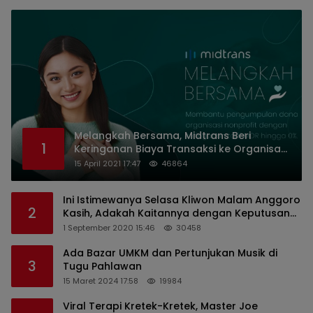
Melangkah Bersama, Midtrans Beri
1
Keringanan Biaya Transaksi ke Organisasi
Nirlaba Indonesia
15 April 2021 17:47
46864
Ini Istimewanya Selasa Kliwon Malam Anggoro
2
Kasih, Adakah Kaitannya dengan Keputusan
PDIP?
1 September 2020 15:46
30458
Ada Bazar UMKM dan Pertunjukan Musik di
3
Tugu Pahlawan
15 Maret 2024 17:58
19984
Viral Terapi Kretek-Kretek, Master Joe