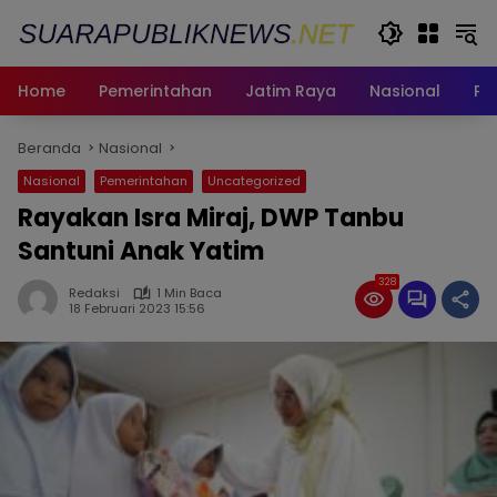
Langsung
ke
konten
Home
Pemerintahan
Jatim Raya
Nasional
Pe
Beranda
Nasional
Nasional
Pemerintahan
Uncategorized
Rayakan Isra Miraj, DWP Tanbu
Santuni Anak Yatim
328
Redaksi
1 Min Baca
18 Februari 2023 15:56