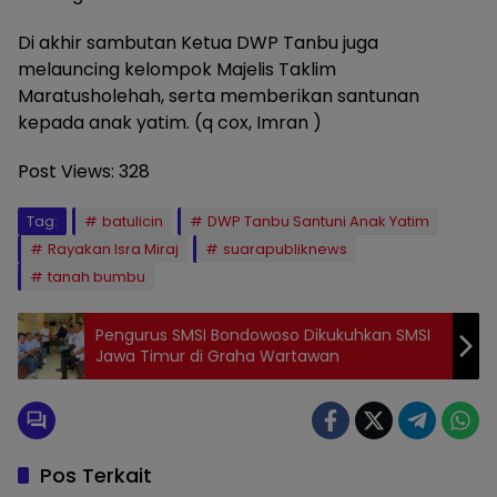
Di akhir sambutan Ketua DWP Tanbu juga
melauncing kelompok Majelis Taklim
Maratusholehah, serta memberikan santunan
kepada anak yatim. (q cox, Imran )
Post Views:
328
Tag:
batulicin
DWP Tanbu Santuni Anak Yatim
Rayakan Isra Miraj
suarapubliknews
tanah bumbu
Pengurus SMSI Bondowoso Dikukuhkan SMSI
Jawa Timur di Graha Wartawan
Pos Terkait