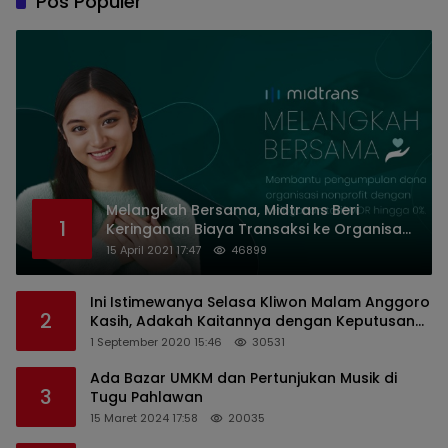
Pos Populer
Melangkah Bersama, Midtrans Beri
1
Keringanan Biaya Transaksi ke Organisasi
Nirlaba Indonesia
15 April 2021 17:47
46899
Ini Istimewanya Selasa Kliwon Malam Anggoro
2
Kasih, Adakah Kaitannya dengan Keputusan
PDIP?
1 September 2020 15:46
30531
Ada Bazar UMKM dan Pertunjukan Musik di
3
Tugu Pahlawan
15 Maret 2024 17:58
20035