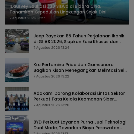
IDSurvey Edukasi 330 Siswa di Bidara Cina,
Tanamkan Kepedulian Lingkungan Sejak Dini
7 Agustus 2026 13:27
Jeep Rayakan 85 Tahun Perjalanan Ikonik
di GIIAS 2026, Siapkan Edisi Khusus dan
Perkuat Pengalaman Pelanggan
7 Agustus 2026 13:24
Kru Pertamina Pride dan Gamsunoro
Bagikan Kisah Menegangkan Melintasi Selat
Hormuz di Tengah Konflik
7 Agustus 2026 13:22
AdaKami Dorong Kolaborasi Lintas Sektor
Perkuat Tata Kelola Keamanan Siber
Berbasis AI
7 Agustus 2026 13:20
BYD Perkuat Layanan Purna Jual Teknologi
Dual Mode, Tawarkan Biaya Perawatan
Lebih Efisien
7 Agustus 2026 13:17