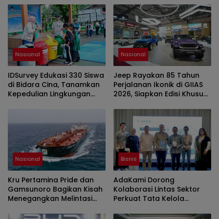
Nasional
Nasional
IDSurvey Edukasi 330 Siswa
Jeep Rayakan 85 Tahun
di Bidara Cina, Tanamkan
Perjalanan Ikonik di GIIAS
Kepedulian Lingkungan
2026, Siapkan Edisi Khusus
Sejak Dini
dan Perkuat Pengalaman
Pelanggan
Nasional
Bisnis
Kru Pertamina Pride dan
AdaKami Dorong
Gamsunoro Bagikan Kisah
Kolaborasi Lintas Sektor
Menegangkan Melintasi
Perkuat Tata Kelola
Selat Hormuz di Tengah
Keamanan Siber Berbasis
Konflik
AI