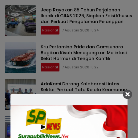
Jeep Rayakan 85 Tahun Perjalanan
Ikonik di GIIAS 2026, Siapkan Edisi Khusus
dan Perkuat Pengalaman Pelanggan
Nasional
7 Agustus 2026 13:24
Kru Pertamina Pride dan Gamsunoro
Bagikan Kisah Menegangkan Melintasi
Selat Hormuz di Tengah Konflik
Nasional
7 Agustus 2026 13:22
AdaKami Dorong Kolaborasi Lintas
Sektor Perkuat Tata Kelola Keamanan
Siber Berbasis AI
Bisnis
7 Agustus 2026 13:20
BYD Perkuat Layanan Purna Jual
Teknologi Dual Mode, Tawarkan Biaya
Perawatan Lebih Efisien