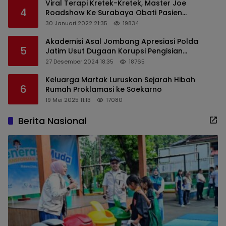
Viral Terapi Kretek-Kretek, Master Joe
4
Roadshow Ke Surabaya Obati Pasien
Sekaligus Edukasi Masyarakat
30 Januari 2022 21:35
19834
Akademisi Asal Jombang Apresiasi Polda
5
Jatim Usut Dugaan Korupsi Pengisian
Perangkat Desa di Kediri
27 Desember 2024 18:35
18765
Keluarga Martak Luruskan Sejarah Hibah
6
Rumah Proklamasi ke Soekarno
19 Mei 2025 11:13
17080
Berita Nasional