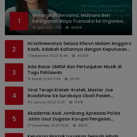
Melangkah Bersama, Midtrans Beri
1
Keringanan Biaya Transaksi ke Organisasi
Nirlaba Indonesia
15 April 2021 17:47
46968
Ini Istimewanya Selasa Kliwon Malam Anggoro
2
Kasih, Adakah Kaitannya dengan Keputusan
PDIP?
1 September 2020 15:46
30658
Ada Bazar UMKM dan Pertunjukan Musik di
3
Tugu Pahlawan
15 Maret 2024 17:58
20147
Viral Terapi Kretek-Kretek, Master Joe
4
Roadshow Ke Surabaya Obati Pasien
Sekaligus Edukasi Masyarakat
30 Januari 2022 21:35
19918
Akademisi Asal Jombang Apresiasi Polda
5
Jatim Usut Dugaan Korupsi Pengisian
Perangkat Desa di Kediri
27 Desember 2024 18:35
18842
Keluarga Martak Luruskan Sejarah Hibah