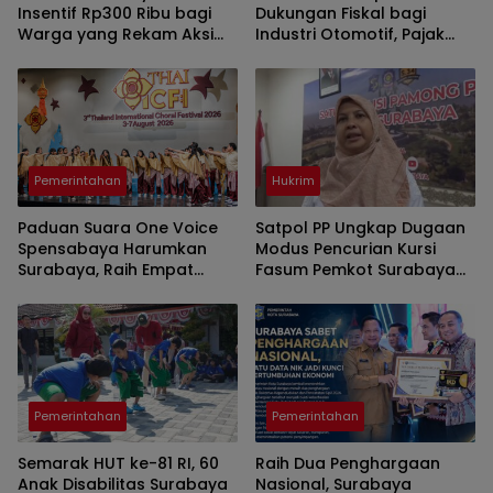
Insentif Rp300 Ribu bagi
Dukungan Fiskal bagi
Warga yang Rekam Aksi
Industri Otomotif, Pajak
Pencurian Fasum
Mobil Listrik dan
Perlindungan Leasing Jadi
Sorotan
Pemerintahan
Hukrim
Paduan Suara One Voice
Satpol PP Ungkap Dugaan
Spensabaya Harumkan
Modus Pencurian Kursi
Surabaya, Raih Empat
Fasum Pemkot Surabaya
Penghargaan di Thailand
Pakai Ambulans
Pemerintahan
Pemerintahan
Semarak HUT ke-81 RI, 60
Raih Dua Penghargaan
Anak Disabilitas Surabaya
Nasional, Surabaya