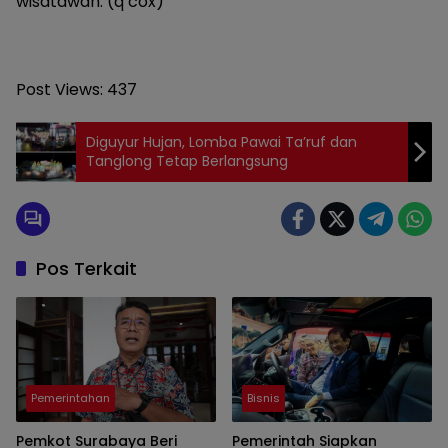
wisatawan. (q cox)
Post Views:
437
Diguyur Hujan, Lomba Pawai Ta’ruf dan
Tanglong Tetap Berlangsung
Pos Terkait
Pemerintahan
Bisnis
Pemkot Surabaya Beri
Pemerintah Siapkan