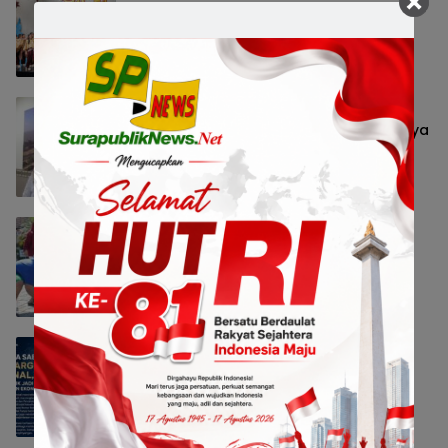
Harumkan Surabaya, Raih Empat
Penghargaan di Thailand
Pemerintahan
7 Agustus 2026 21:25
Satpol PP Ungkap Dugaan Modus
Pencurian Kursi Fasum Pemkot Surabaya
Pakai Ambulans
Hukrim
7 Agustus 2026 21:21
Semarak HUT ke-81 RI, 60 Anak
Disabilitas Surabaya Ikuti Lomba di
Kalijudan
Pemerintahan
7 Agustus 2026 17:29
Raih Dua Penghargaan Nasional,
Surabaya Buktikan Satu Data NIK Pacu
Pertumbuhan Ekonomi
Pemerintahan
7 Agustus 2026 17:25