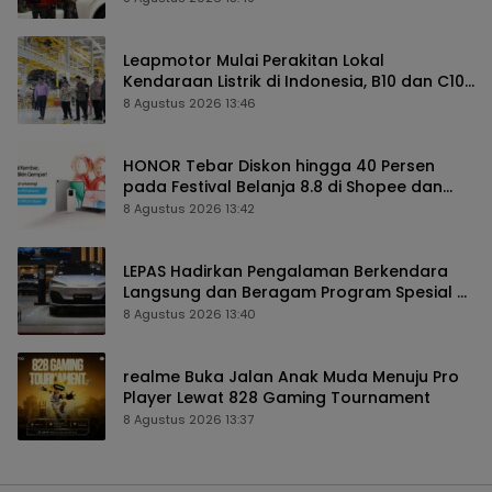
Leapmotor Mulai Perakitan Lokal
Kendaraan Listrik di Indonesia, B10 dan C10
Jadi Model Perdana
8 Agustus 2026 13:46
HONOR Tebar Diskon hingga 40 Persen
pada Festival Belanja 8.8 di Shopee dan
TikTok Shop
8 Agustus 2026 13:42
LEPAS Hadirkan Pengalaman Berkendara
Langsung dan Beragam Program Spesial di
GIIAS 2026
8 Agustus 2026 13:40
realme Buka Jalan Anak Muda Menuju Pro
Player Lewat 828 Gaming Tournament
8 Agustus 2026 13:37