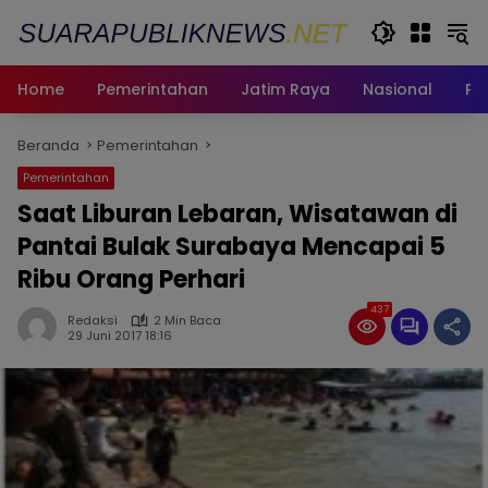
Langsung
ke
konten
Home
Pemerintahan
Jatim Raya
Nasional
Pe
Beranda
Pemerintahan
Pemerintahan
Saat Liburan Lebaran, Wisatawan di
Pantai Bulak Surabaya Mencapai 5
Ribu Orang Perhari
437
Redaksi
2 Min Baca
29 Juni 2017 18:16