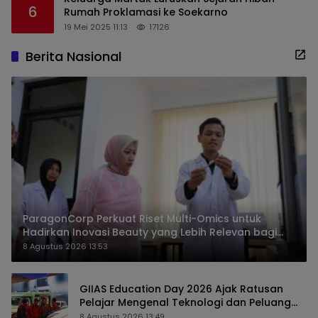
6
Rumah Proklamasi ke Soekarno
19 Mei 2025 11:13
17126
Berita Nasional
ParagonCorp Perkuat Riset Multi-Omics untuk
Hadirkan Inovasi Beauty yang Lebih Relevan bagi
Masyarakat Indonesia
8 Agustus 2026 13:53
GIIAS Education Day 2026 Ajak Ratusan
Pelajar Mengenal Teknologi dan Peluang
Karier Industri Otomotif
8 Agustus 2026 13:49