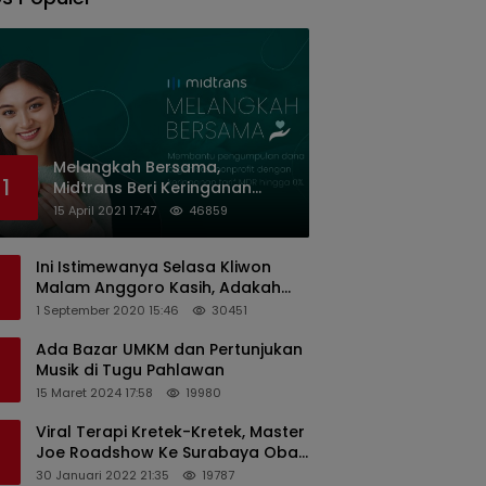
Melangkah Bersama,
1
Midtrans Beri Keringanan
Biaya Transaksi ke Organisasi
15 April 2021 17:47
46859
Nirlaba Indonesia
Ini Istimewanya Selasa Kliwon
Malam Anggoro Kasih, Adakah
Kaitannya dengan Keputusan
1 September 2020 15:46
30451
PDIP?
Ada Bazar UMKM dan Pertunjukan
Musik di Tugu Pahlawan
15 Maret 2024 17:58
19980
Viral Terapi Kretek-Kretek, Master
Joe Roadshow Ke Surabaya Obati
Pasien Sekaligus Edukasi
30 Januari 2022 21:35
19787