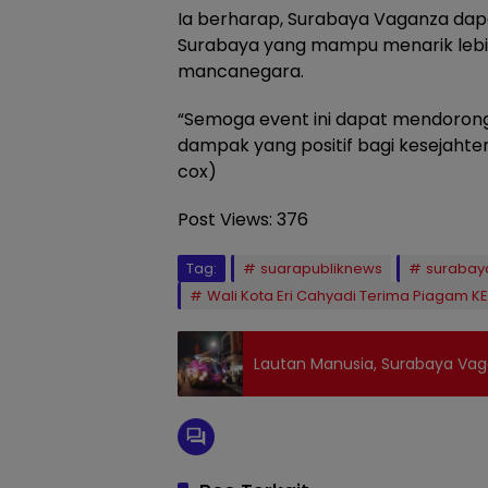
Ia berharap, Surabaya Vaganza dap
Surabaya yang mampu menarik lebi
mancanegara.
“Semoga event ini dapat mendorong 
dampak yang positif bagi kesejahte
cox)
Post Views:
376
Tag:
suarapubliknews
surabay
Wali Kota Eri Cahyadi Terima Piagam K
Lautan Manusia, Surabaya Vag