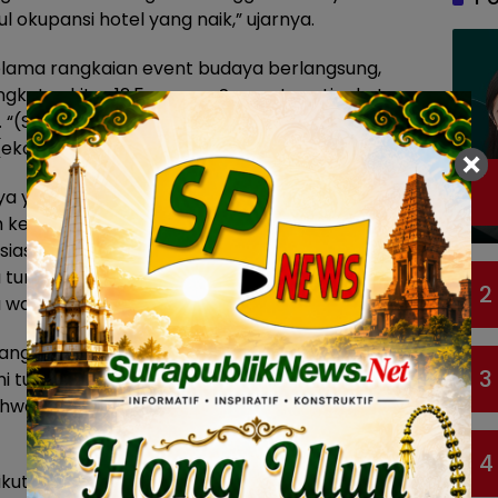
 okupansi hotel yang naik,” ujarnya.
lama rangkaian event budaya berlangsung,
gkat sekitar 12,5 persen. Sementara tingkat
n. “(Surabaya) Vaganza dan Rujak Uleg kemarin
(ekonomi) naik semua,” ungkapnya.
ya yang akrab disapa Cak Eri Cahyadi itu
 kepada warga Kota Pahlawan. “Matur nuwun
siasmenya luar biasa. Nggak hanya orang
ga turis yang juga menyaksikan Surabaya Vaganza
2
sa warga Surabaya,” ucapnya.
ang digelar dalam Surabaya Vaganza tahun ini
3
ini turut didukung oleh berbagai stakeholder dan
 bahwa Surabaya Vaganza memang layak masuk ke
4
diikuti oleh berbagai komunitas, Forkopimda,