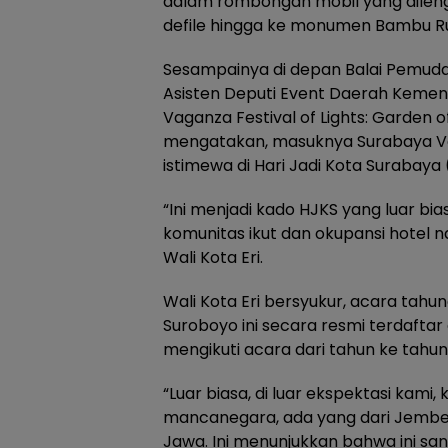
dalam rombongan mobil yang dilengk
defile hingga ke monumen Bambu R
Sesampainya di depan Balai Pemuda,
Asisten Deputi Event Daerah Kemenp
Vaganza Festival of Lights: Garden 
mengatakan, masuknya Surabaya Va
istimewa di Hari Jadi Kota Surabaya
“Ini menjadi kado HJKS yang luar b
komunitas ikut dan okupansi hotel na
Wali Kota Eri.
Wali Kota Eri bersyukur, acara tah
Suroboyo ini secara resmi terdafta
mengikuti acara dari tahun ke tah
“Luar biasa, di luar ekspektasi kami,
mancanegara, ada yang dari Jember
Jawa. Ini menunjukkan bahwa ini s