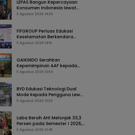
LEPAS Bangun Kepercayaan
Konsumen Indonesia lewat
Pengalaman Berkendara
5 Agustus 2026 14:23
hingga Layanan Purnajual
FIFGROUP Perluas Edukasi
Keselamatan Berkendara
Lewat Program FABL di GIIAS
5 Agustus 2026 14:19
2026
GAIKINDO Serahkan
Kepemimpinan AAF kepada
Malaysia, Perkuat Kolaborasi
5 Agustus 2026 13:54
Industri Otomotif ASEAN
BYD Edukasi Teknologi Dual
Mode kepada Pengguna Lewat
Komunitas BEYOND di GIIAS
5 Agustus 2026 13:53
2026
Laba Bersih AHI Melonjak 33,3
Persen pada Semester I 2026,
Ekspansi AZKO Berlanjut hingga
5 Agustus 2026 13:45
Toko ke-276