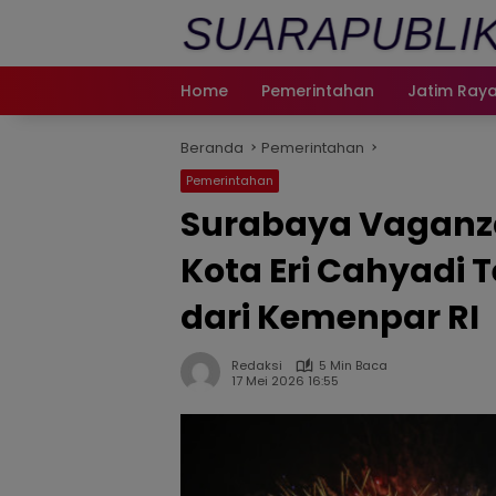
Langsung
ke
konten
Home
Pemerintahan
Jatim Ray
Beranda
Pemerintahan
Pemerintahan
Surabaya Vaganza
Kota Eri Cahyadi 
dari Kemenpar RI
Redaksi
5 Min Baca
17 Mei 2026 16:55