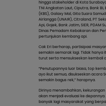
hingga stakeholder di Kota Surabay
TNI Angkatan Laut, Ciputra, Bank B
(KBS), Galaxy Mal, Gita Suara Samud
Airlangga (UNAIR), Citraland, PT Seka
Api, Gojek, Bank Jatim, SIER, PDAM 
Dinas Pemadam Kebakaran dan Pen
pertunjukan kembang api.
Cak Eri berharap, partisipasi masy
semakin semarak lagi. Tidak hanya i
turut serta mensukseskan kembali 
“Penutupannya luar biasa, top kem
ayo ikut semua, disukseskan acara 
semakin bagus rek,” harapnya.
Dirinya menambahkan, kekurangan 
akan menjadi evaluasi ke depannya.
banyak lagi masyarakat yang berpar