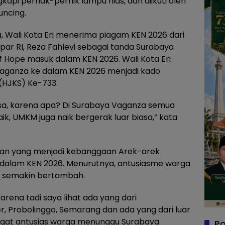
api pernak-pernik lampu hias, dan diikuti oleh
uncing.
 Wali Kota Eri menerima piagam KEN 2026 dari
ar RI, Reza Fahlevi sebagai tanda Surabaya
of Hope masuk dalam KEN 2026. Wali Kota Eri
ganza ke dalam KEN 2026 menjadi kado
 (HJKS) Ke-733.
iasa, karena apa? Di Surabaya Vaganza semua
ik, UMKM juga naik bergerak luar biasa,” kata
unan yang menjadi kebanggaan Arek-arek
r dalam KEN 2026. Menurutnya, antusiasme warga
un semakin bertambah.
 karena tadi saya lihat ada yang dari
, Probolinggo, Semarang dan ada yang dari luar
angat antusias warga menunggu Surabaya
Po