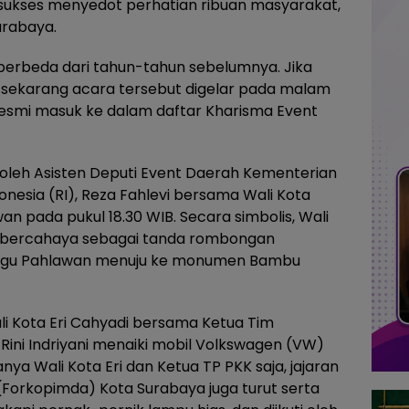
 sukses menyedot perhatian ribuan masyarakat,
urabaya.
 berbeda dari tahun-tahun sebelumnya. Jika
, sekarang acara tersebut digelar pada malam
a resmi masuk ke dalam daftar Kharisma Event
g oleh Asisten Deputi Event Daerah Kementerian
nesia (RI), Reza Fahlevi bersama Wali Kota
an pada pukul 18.30 WIB. Secara simbolis, Wali
t bercahaya sebagai tanda rombongan
i Tugu Pahlawan menuju ke monumen Bambu
li Kota Eri Cahyadi bersama Ketua Tim
Rini Indriyani menaiki mobil Volkswagen (VW)
nya Wali Kota Eri dan Ketua TP PKK saja, jajaran
Forkopimda) Kota Surabaya juga turut serta