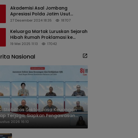
Masyarakat
Akademisi Asal Jombang
Apresiasi Polda Jatim Usut
Dugaan Korupsi Pengisian
27 Desember 2024 18:35
18707
Perangkat Desa di Kediri
Keluarga Martak Luruskan Sejarah
Hibah Rumah Proklamasi ke
Soekarno
19 Mei 2025 11:13
17042
rita Nasional
: Stabilitas Sektor Jasa Keuangan
ap Terjaga, Siapkan Pengawasan
sa Mineral Mulai 2027
ustus 2026 16:10