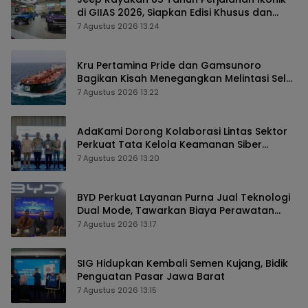
di GIIAS 2026, Siapkan Edisi Khusus dan
Perkuat Pengalaman Pelanggan
7 Agustus 2026 13:24
Kru Pertamina Pride dan Gamsunoro
Bagikan Kisah Menegangkan Melintasi Selat
Hormuz di Tengah Konflik
7 Agustus 2026 13:22
AdaKami Dorong Kolaborasi Lintas Sektor
Perkuat Tata Kelola Keamanan Siber
Berbasis AI
7 Agustus 2026 13:20
BYD Perkuat Layanan Purna Jual Teknologi
Dual Mode, Tawarkan Biaya Perawatan
Lebih Efisien
7 Agustus 2026 13:17
SIG Hidupkan Kembali Semen Kujang, Bidik
Penguatan Pasar Jawa Barat
7 Agustus 2026 13:15