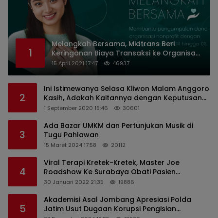
Melangkah Bersama, Midtrans Beri
1
Keringanan Biaya Transaksi ke Organisasi
Nirlaba Indonesia
15 April 2021 17:47
46937
Ini Istimewanya Selasa Kliwon Malam Anggoro
2
Kasih, Adakah Kaitannya dengan Keputusan
PDIP?
1 September 2020 15:46
30601
Ada Bazar UMKM dan Pertunjukan Musik di
3
Tugu Pahlawan
15 Maret 2024 17:58
20112
Viral Terapi Kretek-Kretek, Master Joe
4
Roadshow Ke Surabaya Obati Pasien
Sekaligus Edukasi Masyarakat
30 Januari 2022 21:35
19886
Akademisi Asal Jombang Apresiasi Polda
5
Jatim Usut Dugaan Korupsi Pengisian
Perangkat Desa di Kediri