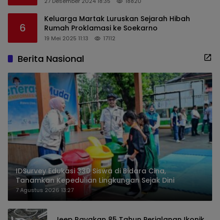
27 Desember 2024 18:35
18820
Keluarga Martak Luruskan Sejarah Hibah
6
Rumah Proklamasi ke Soekarno
19 Mei 2025 11:13
17112
Berita Nasional
IDSurvey Edukasi 330 Siswa di Bidara Cina,
Tanamkan Kepedulian Lingkungan Sejak Dini
7 Agustus 2026 13:27
Jeep Rayakan 85 Tahun Perjalanan Ikonik