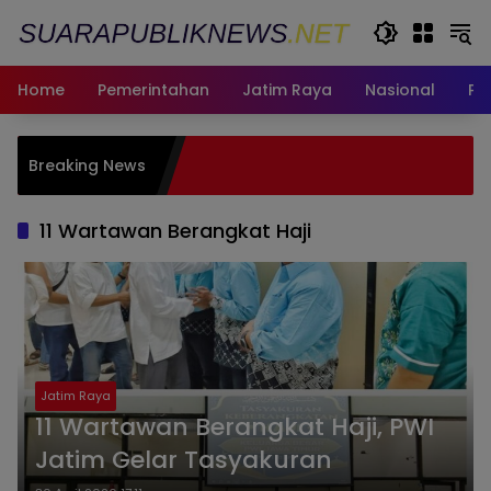
Langsung
ke
konten
Home
Pemerintahan
Jatim Raya
Nasional
Pe
Padua
Breaking News
Harum
Pengh
11 Wartawan Berangkat Haji
Jatim Raya
11 Wartawan Berangkat Haji, PWI
Jatim Gelar Tasyakuran