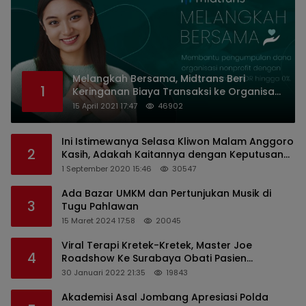
Melangkah Bersama, Midtrans Beri
1
Keringanan Biaya Transaksi ke Organisasi
Nirlaba Indonesia
15 April 2021 17:47
46902
Ini Istimewanya Selasa Kliwon Malam Anggoro
2
Kasih, Adakah Kaitannya dengan Keputusan
PDIP?
1 September 2020 15:46
30547
Ada Bazar UMKM dan Pertunjukan Musik di
3
Tugu Pahlawan
15 Maret 2024 17:58
20045
Viral Terapi Kretek-Kretek, Master Joe
4
Roadshow Ke Surabaya Obati Pasien
Sekaligus Edukasi Masyarakat
30 Januari 2022 21:35
19843
Akademisi Asal Jombang Apresiasi Polda