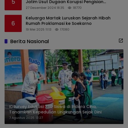
5
Jatim Usut Dugaan Korupsi Pengisian
Perangkat Desa di Kediri
27 Desember 2024 18:35
18770
Keluarga Martak Luruskan Sejarah Hibah
6
Rumah Proklamasi ke Soekarno
19 Mei 2025 11:13
17080
Berita Nasional
IDSurvey Edukasi 330 Siswa di Bidara Cina,
Tanamkan Kepedulian Lingkungan Sejak Dini
7 Agustus 2026 13:27