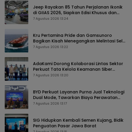
Jeep Rayakan 85 Tahun Perjalanan Ikonik
di GIIAS 2026, Siapkan Edisi Khusus dan
Perkuat Pengalaman Pelanggan
7 Agustus 2026 13:24
Kru Pertamina Pride dan Gamsunoro
Bagikan Kisah Menegangkan Melintasi Selat
Hormuz di Tengah Konflik
7 Agustus 2026 13:22
AdaKami Dorong Kolaborasi Lintas Sektor
Perkuat Tata Kelola Keamanan Siber
Berbasis AI
7 Agustus 2026 13:20
BYD Perkuat Layanan Purna Jual Teknologi
Dual Mode, Tawarkan Biaya Perawatan
Lebih Efisien
7 Agustus 2026 13:17
SIG Hidupkan Kembali Semen Kujang, Bidik
Penguatan Pasar Jawa Barat
7 Agustus 2026 13:15