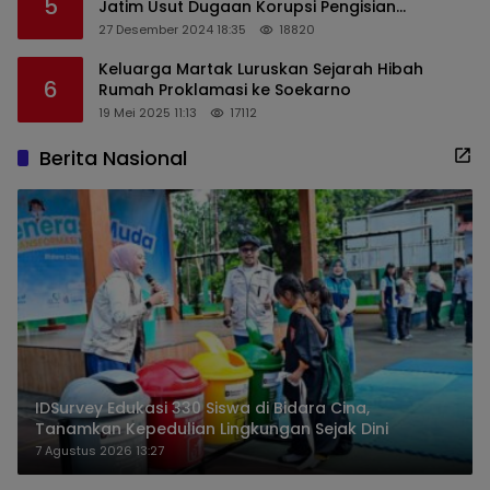
5
Jatim Usut Dugaan Korupsi Pengisian
Perangkat Desa di Kediri
27 Desember 2024 18:35
18820
Keluarga Martak Luruskan Sejarah Hibah
6
Rumah Proklamasi ke Soekarno
19 Mei 2025 11:13
17112
Berita Nasional
IDSurvey Edukasi 330 Siswa di Bidara Cina,
Tanamkan Kepedulian Lingkungan Sejak Dini
7 Agustus 2026 13:27