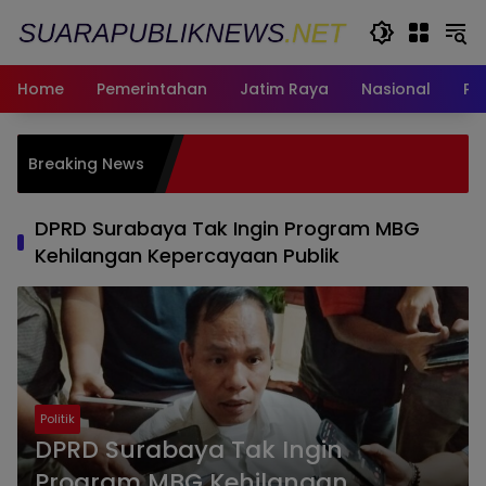
Langsung
ke
konten
Home
Pemerintahan
Jatim Raya
Nasional
Pe
Paduan Sua
Breaking News
Harumkan Su
Penghargaan
DPRD Surabaya Tak Ingin Program MBG
Kehilangan Kepercayaan Publik
Politik
DPRD Surabaya Tak Ingin
Program MBG Kehilangan