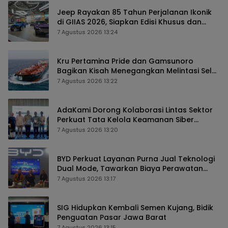
Jeep Rayakan 85 Tahun Perjalanan Ikonik
di GIIAS 2026, Siapkan Edisi Khusus dan
Perkuat Pengalaman Pelanggan
7 Agustus 2026 13:24
Kru Pertamina Pride dan Gamsunoro
Bagikan Kisah Menegangkan Melintasi Selat
Hormuz di Tengah Konflik
7 Agustus 2026 13:22
AdaKami Dorong Kolaborasi Lintas Sektor
Perkuat Tata Kelola Keamanan Siber
Berbasis AI
7 Agustus 2026 13:20
BYD Perkuat Layanan Purna Jual Teknologi
Dual Mode, Tawarkan Biaya Perawatan
Lebih Efisien
7 Agustus 2026 13:17
SIG Hidupkan Kembali Semen Kujang, Bidik
Penguatan Pasar Jawa Barat
7 Agustus 2026 13:15