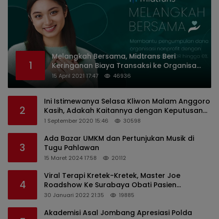
Melangkah Bersama, Midtrans Beri
1
Keringanan Biaya Transaksi ke Organisasi
Nirlaba Indonesia
15 April 2021 17:47
46936
Ini Istimewanya Selasa Kliwon Malam Anggoro
2
Kasih, Adakah Kaitannya dengan Keputusan
PDIP?
1 September 2020 15:46
30598
Ada Bazar UMKM dan Pertunjukan Musik di
3
Tugu Pahlawan
15 Maret 2024 17:58
20112
Viral Terapi Kretek-Kretek, Master Joe
4
Roadshow Ke Surabaya Obati Pasien
Sekaligus Edukasi Masyarakat
30 Januari 2022 21:35
19885
Akademisi Asal Jombang Apresiasi Polda