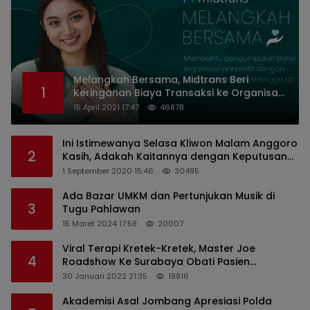
Melangkah Bersama, Midtrans Beri
1
Keringanan Biaya Transaksi ke Organisasi
Nirlaba Indonesia
15 April 2021 17:47
46878
Ini Istimewanya Selasa Kliwon Malam Anggoro
2
Kasih, Adakah Kaitannya dengan Keputusan
PDIP?
1 September 2020 15:46
30495
Ada Bazar UMKM dan Pertunjukan Musik di
3
Tugu Pahlawan
15 Maret 2024 17:58
20007
Viral Terapi Kretek-Kretek, Master Joe
4
Roadshow Ke Surabaya Obati Pasien
Sekaligus Edukasi Masyarakat
30 Januari 2022 21:35
19816
Akademisi Asal Jombang Apresiasi Polda