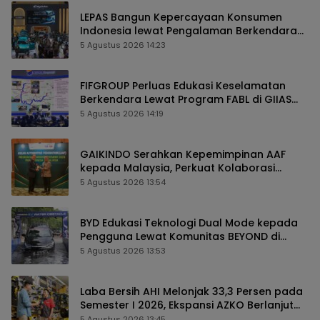
LEPAS Bangun Kepercayaan Konsumen
Indonesia lewat Pengalaman Berkendara
hingga Layanan Purnajual
5 Agustus 2026 14:23
FIFGROUP Perluas Edukasi Keselamatan
Berkendara Lewat Program FABL di GIIAS
2026
5 Agustus 2026 14:19
GAIKINDO Serahkan Kepemimpinan AAF
kepada Malaysia, Perkuat Kolaborasi
Industri Otomotif ASEAN
5 Agustus 2026 13:54
BYD Edukasi Teknologi Dual Mode kepada
Pengguna Lewat Komunitas BEYOND di
GIIAS 2026
5 Agustus 2026 13:53
Laba Bersih AHI Melonjak 33,3 Persen pada
Semester I 2026, Ekspansi AZKO Berlanjut
hingga Toko ke-276
5 Agustus 2026 13:45