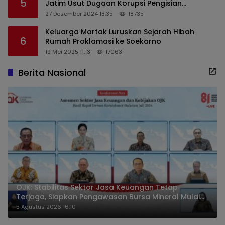
5
Jatim Usut Dugaan Korupsi Pengisian
Perangkat Desa di Kediri
27 Desember 2024 18:35
18735
Keluarga Martak Luruskan Sejarah Hibah
6
Rumah Proklamasi ke Soekarno
19 Mei 2025 11:13
17063
Berita Nasional
OJK: Stabilitas Sektor Jasa Keuangan Tetap
Terjaga, Siapkan Pengawasan Bursa Mineral Mulai
2027
5 Agustus 2026 16:10