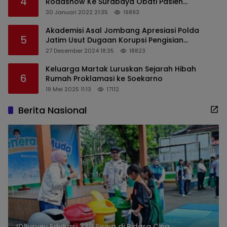
4
Roadshow Ke Surabaya Obati Pasien
Sekaligus Edukasi Masyarakat
30 Januari 2022 21:35
19893
Akademisi Asal Jombang Apresiasi Polda
5
Jatim Usut Dugaan Korupsi Pengisian
Perangkat Desa di Kediri
27 Desember 2024 18:35
18823
Keluarga Martak Luruskan Sejarah Hibah
6
Rumah Proklamasi ke Soekarno
19 Mei 2025 11:13
17112
Berita Nasional
IDSurvey Edukasi 330 Siswa di Bidara Cina,