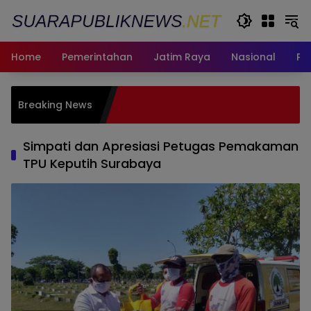
Langsung
ke
konten
Home
Pemerintahan
Jatim Raya
Nasional
Pe
Paduan
Breaking News
Harumk
Pengha
Simpati dan Apresiasi Petugas Pemakaman
TPU Keputih Surabaya