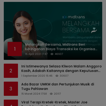
Melangkah Bersama, Midtrans Beri
1
Keringanan Biaya Transaksi ke Organisasi
Nirlaba Indonesia
15 April 2021 17:47
46937
Ini Istimewanya Selasa Kliwon Malam Anggoro
2
Kasih, Adakah Kaitannya dengan Keputusan
PDIP?
1 September 2020 15:46
30607
Ada Bazar UMKM dan Pertunjukan Musik di
3
Tugu Pahlawan
15 Maret 2024 17:58
20117
Viral Terapi Kretek-Kretek, Master Joe