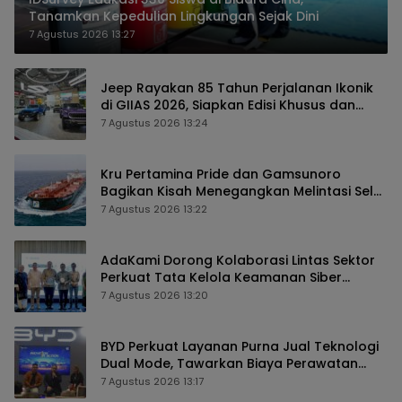
Tanamkan Kepedulian Lingkungan Sejak Dini
7 Agustus 2026 13:27
Jeep Rayakan 85 Tahun Perjalanan Ikonik
di GIIAS 2026, Siapkan Edisi Khusus dan
Perkuat Pengalaman Pelanggan
7 Agustus 2026 13:24
Kru Pertamina Pride dan Gamsunoro
Bagikan Kisah Menegangkan Melintasi Selat
Hormuz di Tengah Konflik
7 Agustus 2026 13:22
AdaKami Dorong Kolaborasi Lintas Sektor
Perkuat Tata Kelola Keamanan Siber
Berbasis AI
7 Agustus 2026 13:20
BYD Perkuat Layanan Purna Jual Teknologi
Dual Mode, Tawarkan Biaya Perawatan
Lebih Efisien
7 Agustus 2026 13:17