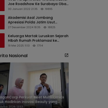
Joe Roadshow Ke Surabaya Obati
Pasien Sekaligus Edukasi
30 Januari 2022 21:35
19895
Masyarakat
Akademisi Asal Jombang
Apresiasi Polda Jatim Usut
Dugaan Korupsi Pengisian
27 Desember 2024 18:35
18825
Perangkat Desa di Kediri
Keluarga Martak Luruskan Sejarah
Hibah Rumah Proklamasi ke
Soekarno
19 Mei 2025 11:13
17114
rita Nasional
agonCorp Perkuat Riset Multi-Omics
uk Hadirkan Inovasi Beauty yang
ih Relevan bagi Masyarakat
ustus 2026 13:53