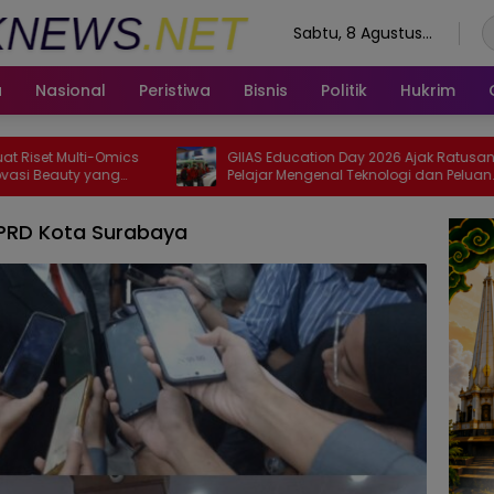
Sabtu, 8 Agustus
2026
a
Nasional
Peristiwa
Bisnis
Politik
Hukrim
mics
GIIAS Education Day 2026 Ajak Ratusan
Whi
ng
Pelajar Mengenal Teknologi dan Peluang
Had
Karier Industri Otomotif
Le
 DPRD Kota Surabaya