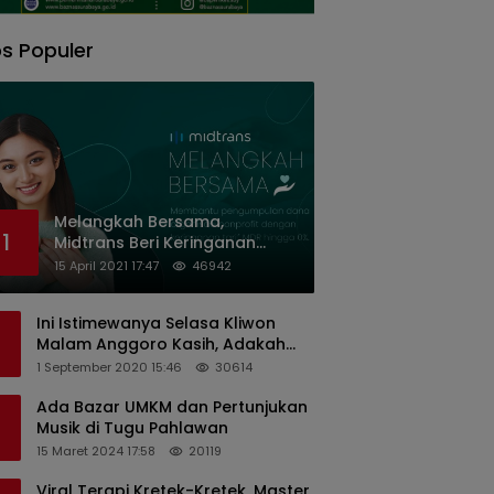
s Populer
Melangkah Bersama,
1
Midtrans Beri Keringanan
Biaya Transaksi ke Organisasi
15 April 2021 17:47
46942
Nirlaba Indonesia
Ini Istimewanya Selasa Kliwon
Malam Anggoro Kasih, Adakah
Kaitannya dengan Keputusan
1 September 2020 15:46
30614
PDIP?
Ada Bazar UMKM dan Pertunjukan
Musik di Tugu Pahlawan
15 Maret 2024 17:58
20119
Viral Terapi Kretek-Kretek, Master