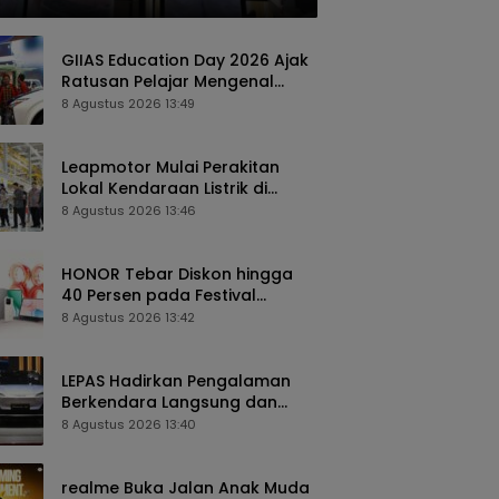
onesia
GIIAS Education Day 2026 Ajak
Ratusan Pelajar Mengenal
Teknologi dan Peluang Karier
8 Agustus 2026 13:49
Industri Otomotif
Leapmotor Mulai Perakitan
Lokal Kendaraan Listrik di
Indonesia, B10 dan C10 Jadi
8 Agustus 2026 13:46
Model Perdana
HONOR Tebar Diskon hingga
40 Persen pada Festival
Belanja 8.8 di Shopee dan
8 Agustus 2026 13:42
TikTok Shop
LEPAS Hadirkan Pengalaman
Berkendara Langsung dan
Beragam Program Spesial di
8 Agustus 2026 13:40
GIIAS 2026
realme Buka Jalan Anak Muda