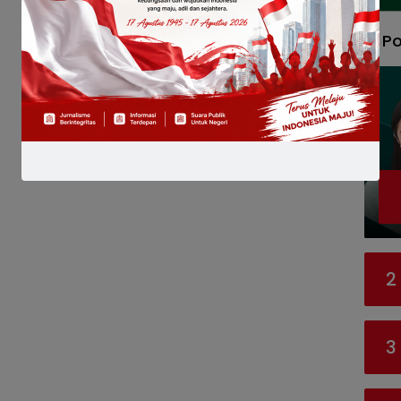
Po
2
3