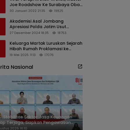
Joe Roadshow Ke Surabaya Obati
Pasien Sekaligus Edukasi
30 Januari 2022 21:35
19825
Masyarakat
Akademisi Asal Jombang
Apresiasi Polda Jatim Usut
Dugaan Korupsi Pengisian
27 Desember 2024 18:35
18753
Perangkat Desa di Kediri
Keluarga Martak Luruskan Sejarah
Hibah Rumah Proklamasi ke
Soekarno
19 Mei 2025 11:13
17076
rita Nasional
: Stabilitas Sektor Jasa Keuangan
ap Terjaga, Siapkan Pengawasan
sa Mineral Mulai 2027
ustus 2026 16:10