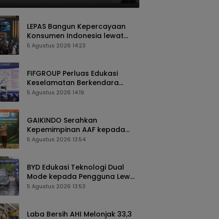
LEPAS Bangun Kepercayaan
Konsumen Indonesia lewat
Pengalaman Berkendara
5 Agustus 2026 14:23
hingga Layanan Purnajual
FIFGROUP Perluas Edukasi
Keselamatan Berkendara
Lewat Program FABL di GIIAS
5 Agustus 2026 14:19
2026
GAIKINDO Serahkan
Kepemimpinan AAF kepada
Malaysia, Perkuat Kolaborasi
5 Agustus 2026 13:54
Industri Otomotif ASEAN
BYD Edukasi Teknologi Dual
Mode kepada Pengguna Lewat
Komunitas BEYOND di GIIAS
5 Agustus 2026 13:53
2026
Laba Bersih AHI Melonjak 33,3