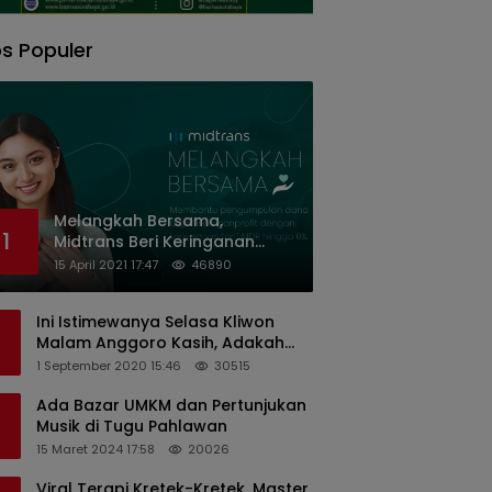
s Populer
Melangkah Bersama,
1
Midtrans Beri Keringanan
Biaya Transaksi ke Organisasi
15 April 2021 17:47
46890
Nirlaba Indonesia
Ini Istimewanya Selasa Kliwon
Malam Anggoro Kasih, Adakah
Kaitannya dengan Keputusan
1 September 2020 15:46
30515
PDIP?
Ada Bazar UMKM dan Pertunjukan
Musik di Tugu Pahlawan
15 Maret 2024 17:58
20026
Viral Terapi Kretek-Kretek, Master