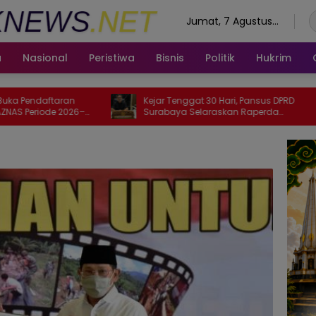
Jumat, 7 Agustus
2026
a
Nasional
Peristiwa
Bisnis
Politik
Hukrim
n
Kejar Tenggat 30 Hari, Pansus DPRD
Ojol
26–
Surabaya Selaraskan Raperda
Jal
Kampung Cerdas dan Kampung
KTA
Pancasila