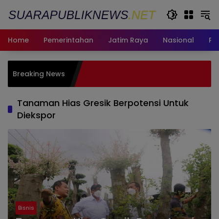
Langsung
ke
konten
Home
Pemerintahan
Jatim Raya
Nasional
Pe
Janji Masu
Breaking News
Oknum Dis
Tanaman Hias Gresik Berpotensi Untuk
Diekspor
Bisnis