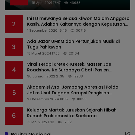
Nirlaba Indonesia
15 April 2021 17:47
46983
Ini Istimewanya Selasa Kliwon Malam Anggoro
2
Kasih, Adakah Kaitannya dengan Keputusan
PDIP?
1 September 2020 15:46
30716
Ada Bazar UMKM dan Pertunjukan Musik di
3
Tugu Pahlawan
15 Maret 2024 17:58
20164
Viral Terapi Kretek-Kretek, Master Joe
4
Roadshow Ke Surabaya Obati Pasien
Sekaligus Edukasi Masyarakat
30 Januari 2022 21:35
19938
Akademisi Asal Jombang Apresiasi Polda
5
Jatim Usut Dugaan Korupsi Pengisian
Perangkat Desa di Kediri
27 Desember 2024 18:35
18855
Keluarga Martak Luruskan Sejarah Hibah
6
Rumah Proklamasi ke Soekarno
19 Mei 2025 11:13
17152
Berita Nasional