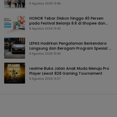
Jadi Model Perdana
8 Agustus 2026 13:46
HONOR Tebar Diskon hingga 40 Persen
pada Festival Belanja 8.8 di Shopee dan
TikTok Shop
8 Agustus 2026 13:42
LEPAS Hadirkan Pengalaman Berkendara
Langsung dan Beragam Program Spesial di
GIIAS 2026
8 Agustus 2026 13:40
realme Buka Jalan Anak Muda Menuju Pro
Player Lewat 828 Gaming Tournament
8 Agustus 2026 13:37