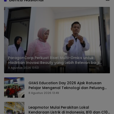
ParagonCorp Perkuat Riset Multi-Omics untuk
Hadirkan Inovasi Beauty yang Lebih Relevan bagi
Masyarakat Indonesia
8 Agustus 2026 13:53
GIIAS Education Day 2026 Ajak Ratusan
Pelajar Mengenal Teknologi dan Peluang
Karier Industri Otomotif
8 Agustus 2026 13:49
Leapmotor Mulai Perakitan Lokal
Kendaraan Listrik di Indonesia, B10 dan C10