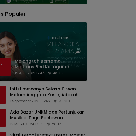
s Populer
Melangkah Bersama,
1
Midtrans Beri Keringanan
Biaya Transaksi ke Organisasi
15 April 2021 17:47
46937
Nirlaba Indonesia
Ini Istimewanya Selasa Kliwon
Malam Anggoro Kasih, Adakah
Kaitannya dengan Keputusan
1 September 2020 15:46
30610
PDIP?
Ada Bazar UMKM dan Pertunjukan
Musik di Tugu Pahlawan
15 Maret 2024 17:58
20117
Viral Terapi Kretek-Kretek, Master