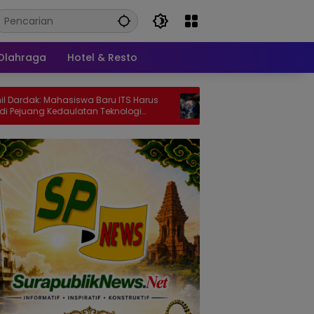
Olahraga
Hotel & Resto
ahasiswa Baru ITS Harus
Pemerintah Siapkan Dukungan Fiska
edaulatan Teknologi
bagi Industri Otomotif, Pajak Mobil List
dan Perlindungan Leasing Jadi Soro