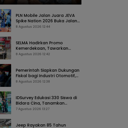
PLN Mobile Jalan Juara JEVA
Spike Nation 2026 Buka Jalan
Atlet Voli Muda Menuju
8 Agustus 2026 12:44
Kompetisi Nasional
SELMA Hadirkan Promo
Kemerdekaan, Tawarkan
Diskon hingga 60 Persen untuk
8 Agustus 2026 12:42
Perlengkapan Rumah
Pemerintah Siapkan Dukungan
Fiskal bagi Industri Otomotif,
Pajak Mobil Listrik dan
8 Agustus 2026 12:38
Perlindungan Leasing Jadi
Sorotan
IDSurvey Edukasi 330 Siswa di
Bidara Cina, Tanamkan
Kepedulian Lingkungan Sejak
7 Agustus 2026 13:27
Dini
Jeep Rayakan 85 Tahun