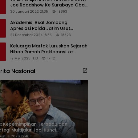
Joe Roadshow Ke Surabaya Obati
Pasien Sekaligus Edukasi
30 Januari 2022 21:35
19893
Masyarakat
Akademisi Asal Jombang
Apresiasi Polda Jatim Usut
Dugaan Korupsi Pengisian
27 Desember 2024 18:35
18823
Perangkat Desa di Kediri
Keluarga Martak Luruskan Sejarah
Hibah Rumah Proklamasi ke
Soekarno
19 Mei 2025 11:13
17112
rita Nasional
R: Kepemimpinan Terpadu dan
ategi Multijalur Jadi Kunci
cepatan Program PLTS 100 GW
ustus 2026 12:46