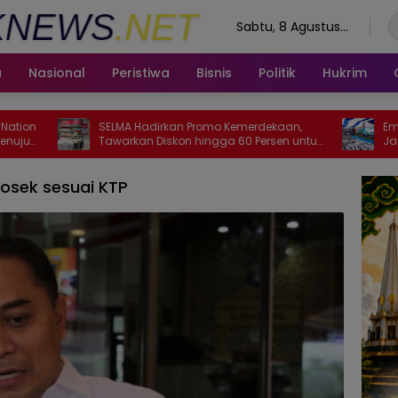
Sabtu, 8 Agustus
2026
a
Nasional
Peristiwa
Bisnis
Politik
Hukrim
SELMA Hadirkan Promo Kemerdekaan,
Emil Dardak: M
Tawarkan Diskon hingga 60 Persen untuk
Jadi Pejuang K
Perlengkapan Rumah
Indonesia
sosek sesuai KTP