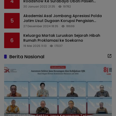
4
Roadshow Ke Surabaya Obati Pasien
Sekaligus Edukasi Masyarakat
30 Januari 2022 21:35
19782
Akademisi Asal Jombang Apresiasi Polda
5
Jatim Usut Dugaan Korupsi Pengisian
Perangkat Desa di Kediri
27 Desember 2024 18:35
18699
Keluarga Martak Luruskan Sejarah Hibah
6
Rumah Proklamasi ke Soekarno
19 Mei 2025 11:13
17037
Berita Nasional
OJK: Stabilitas Sektor Jasa Keuangan Tetap