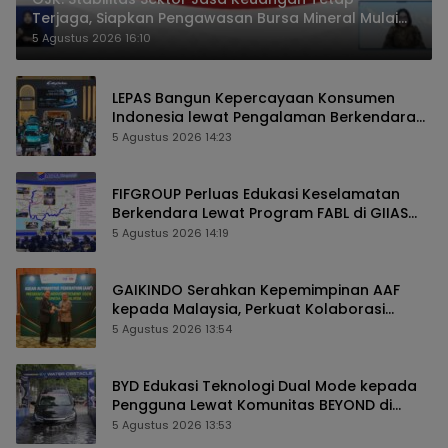
Terjaga, Siapkan Pengawasan Bursa Mineral Mulai
2027
5 Agustus 2026 16:10
LEPAS Bangun Kepercayaan Konsumen
Indonesia lewat Pengalaman Berkendara
hingga Layanan Purnajual
5 Agustus 2026 14:23
FIFGROUP Perluas Edukasi Keselamatan
Berkendara Lewat Program FABL di GIIAS
2026
5 Agustus 2026 14:19
GAIKINDO Serahkan Kepemimpinan AAF
kepada Malaysia, Perkuat Kolaborasi
Industri Otomotif ASEAN
5 Agustus 2026 13:54
BYD Edukasi Teknologi Dual Mode kepada
Pengguna Lewat Komunitas BEYOND di
GIIAS 2026
5 Agustus 2026 13:53