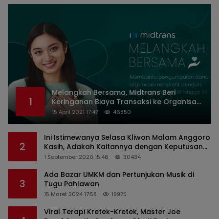
Melangkah Bersama, Midtrans Beri
1
Keringanan Biaya Transaksi ke Organisasi
Nirlaba Indonesia
15 April 2021 17:47
46850
Ini Istimewanya Selasa Kliwon Malam Anggoro
2
Kasih, Adakah Kaitannya dengan Keputusan
PDIP?
1 September 2020 15:46
30434
Ada Bazar UMKM dan Pertunjukan Musik di
3
Tugu Pahlawan
15 Maret 2024 17:58
19975
Viral Terapi Kretek-Kretek, Master Joe