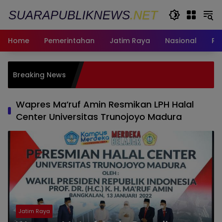
Langsung
ke
konten
Home
Pemerintahan
Jatim Raya
Nasional
Pe
Satu Dat
Breaking News
Buktikan
hingga 
Wapres Ma’ruf Amin Resmikan LPH Halal
Center Universitas Trunojoyo Madura
Jatim Raya