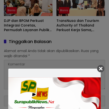
Bisnis
Bisnis
DJP dan BPOM Perkuat
TransNusa dan Tourism
Integrasi Coretax,
Authority of Thailand
Permudah Layanan Publik
Perkuat Kerja Sama,
dan Dukung UMKM Naik
Dorong Wisatawan
Kelas
Indonesia Berkunjung ke
Tinggalkan Balasan
Thailand
Alamat email Anda tidak akan dipublikasikan.
Ruas yang
wajib ditandai
*