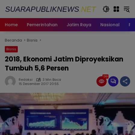
Langsung
ke
konten
Home
Pemerintahan
Jatim Raya
Nasional
Pe
Beranda
Bisnis
Bisnis
2018, Ekonomi Jatim Diproyeksikan
Tumbuh 5,6 Persen
518
Redaksi
3 Min Baca
15 Desember 2017 20:55