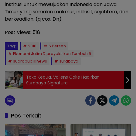
institusi untuk mewujudkan Indonesia dan Jawa
Timur yang semakin makmur, inklusif, sejahtera, dan
berkeadilan. (q cox, Dn)
Post Views:
518
Tag:
2018
6 Persen
Ekonomi Jatim Diproyeksikan Tumbuh 5
suarapubliknews
surabaya
Toko Kedua, Vallens Cake Hadirkan
Surabaya Signature
Pos Terkait