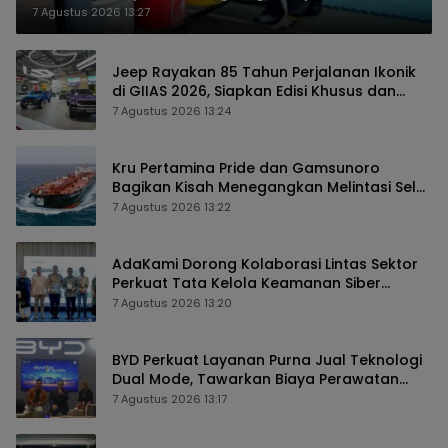
7 Agustus 2026 13:27
Jeep Rayakan 85 Tahun Perjalanan Ikonik
di GIIAS 2026, Siapkan Edisi Khusus dan
Perkuat Pengalaman Pelanggan
7 Agustus 2026 13:24
Kru Pertamina Pride dan Gamsunoro
Bagikan Kisah Menegangkan Melintasi Selat
Hormuz di Tengah Konflik
7 Agustus 2026 13:22
AdaKami Dorong Kolaborasi Lintas Sektor
Perkuat Tata Kelola Keamanan Siber
Berbasis AI
7 Agustus 2026 13:20
BYD Perkuat Layanan Purna Jual Teknologi
Dual Mode, Tawarkan Biaya Perawatan
Lebih Efisien
7 Agustus 2026 13:17