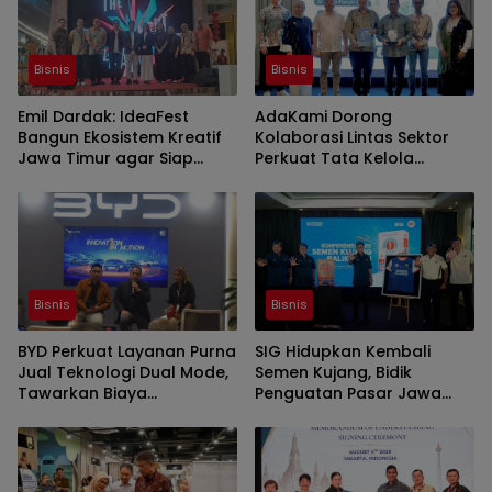
Bisnis
Bisnis
Emil Dardak: IdeaFest
AdaKami Dorong
Bangun Ekosistem Kreatif
Kolaborasi Lintas Sektor
Jawa Timur agar Siap
Perkuat Tata Kelola
Hadapi Disrupsi AI
Keamanan Siber Berbasis
AI
Bisnis
Bisnis
BYD Perkuat Layanan Purna
SIG Hidupkan Kembali
Jual Teknologi Dual Mode,
Semen Kujang, Bidik
Tawarkan Biaya
Penguatan Pasar Jawa
Perawatan Lebih Efisien
Barat