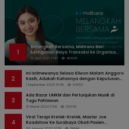
Melangkah Bersama, Midtrans Beri
1
Keringanan Biaya Transaksi ke Organisasi
Nirlaba Indonesia
15 April 2021 17:47
46906
Ini Istimewanya Selasa Kliwon Malam Anggoro
2
Kasih, Adakah Kaitannya dengan Keputusan
PDIP?
1 September 2020 15:46
30550
Ada Bazar UMKM dan Pertunjukan Musik di
3
Tugu Pahlawan
15 Maret 2024 17:58
20046
Viral Terapi Kretek-Kretek, Master Joe
4
Roadshow Ke Surabaya Obati Pasien
Sekaligus Edukasi Masyarakat
30 Januari 2022 21:35
19844