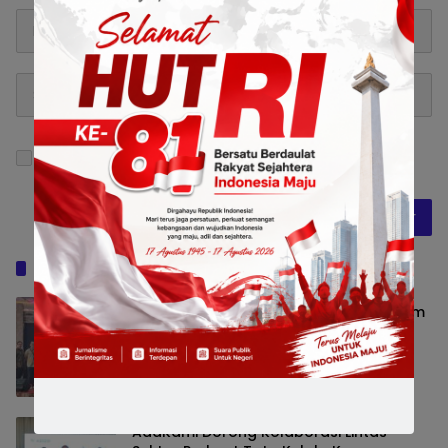
Simpan nama, email, dan situs web saya pada
peramban ini untuk komentar saya berikutnya.
Baca Juga
Emil Dardak: IdeaFest Bangun Ekosistem
Kreatif Jawa Timur agar Siap Hadapi
Disrupsi AI
Bisnis
7 Agustus 2026 16:08
AdaKami Dorong Kolaborasi Lintas