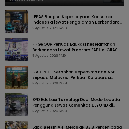
LEPAS Bangun Kepercayaan Konsumen
Indonesia lewat Pengalaman Berkendara
hingga Layanan Purnajual
5 Agustus 2026 14:23
FIFGROUP Perluas Edukasi Keselamatan
Berkendara Lewat Program FABL di GIIAS
2026
5 Agustus 2026 14:19
GAIKINDO Serahkan Kepemimpinan AAF
kepada Malaysia, Perkuat Kolaborasi
Industri Otomotif ASEAN
5 Agustus 2026 13:54
BYD Edukasi Teknologi Dual Mode kepada
Pengguna Lewat Komunitas BEYOND di
GIIAS 2026
5 Agustus 2026 13:53
Laba Bersih AHI Melonjak 33,3 Persen pada