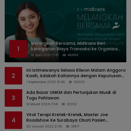
Melangkah Bersama, Midtrans Beri
1
Keringanan Biaya Transaksi ke Organisasi
Nirlaba Indonesia
15 April 2021 17:47
46884
Ini Istimewanya Selasa Kliwon Malam Anggoro
2
Kasih, Adakah Kaitannya dengan Keputusan
PDIP?
1 September 2020 15:46
30500
Ada Bazar UMKM dan Pertunjukan Musik di
3
Tugu Pahlawan
15 Maret 2024 17:58
20012
Viral Terapi Kretek-Kretek, Master Joe
4
Roadshow Ke Surabaya Obati Pasien
Sekaligus Edukasi Masyarakat
30 Januari 2022 21:35
19817