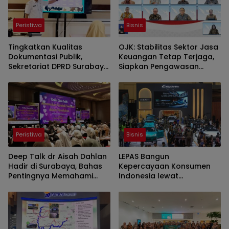
Peristiwa
Bisnis
Tingkatkan Kualitas
OJK: Stabilitas Sektor Jasa
Dokumentasi Publik,
Keuangan Tetap Terjaga,
Sekretariat DPRD Surabaya
Siapkan Pengawasan
Gelar Mini Workshop
Bursa Mineral Mulai 2027
Fotografi
Peristiwa
Bisnis
Deep Talk dr Aisah Dahlan
LEPAS Bangun
Hadir di Surabaya, Bahas
Kepercayaan Konsumen
Pentingnya Memahami
Indonesia lewat
Pasangan dalam
Pengalaman Berkendara
Membangun Hubungan
hingga Layanan Purnajual
Harmonis