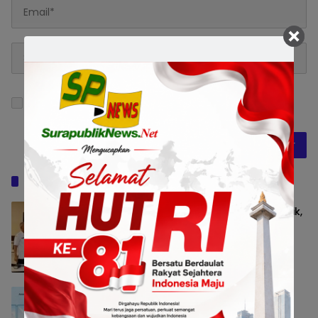
Simpan nama, email, dan situs web saya pada
peramban ini untuk komentar saya berikutnya.
Baca Juga
Tingkatkan Kualitas Dokumentasi Publik,
Sekretariat DPRD Surabaya Gelar Mini
Workshop Fotografi
Peristiwa
5 Agustus 2026 16:16
OJK: Stabilitas Sektor Jasa Keuangan
Tetap Terjaga, Siapkan Pengawasan