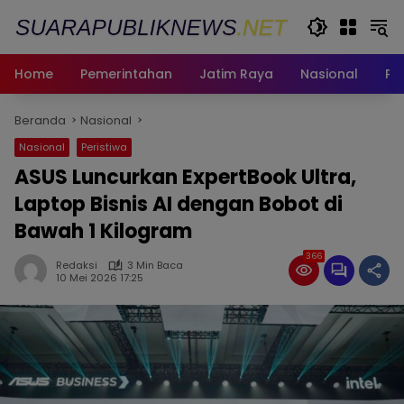
Langsung
ke
konten
Home
Pemerintahan
Jatim Raya
Nasional
Pe
Beranda
Nasional
Nasional
Peristiwa
ASUS Luncurkan ExpertBook Ultra,
Laptop Bisnis AI dengan Bobot di
Bawah 1 Kilogram
366
Redaksi
3 Min Baca
10 Mei 2026 17:25