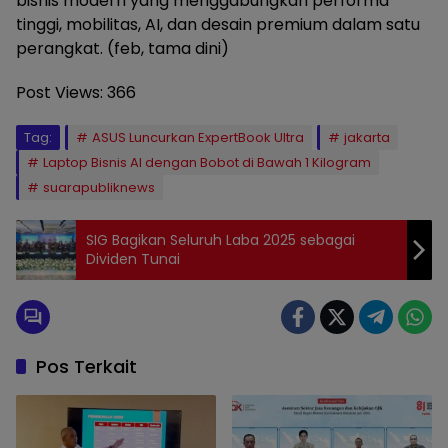
bisnis modern yang menggabungkan performa
tinggi, mobilitas, AI, dan desain premium dalam satu
perangkat. (feb, tama dini)
Post Views:
366
Tag:
ASUS Luncurkan ExpertBook Ultra
jakarta
Laptop Bisnis AI dengan Bobot di Bawah 1 Kilogram
suarapubliknews
SIG Bagikan Seluruh Laba 2025 sebagai
Dividen Tunai
Pos Terkait