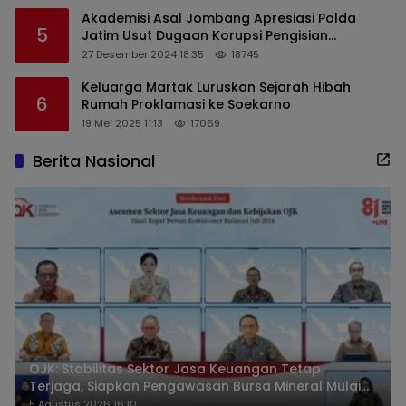
Akademisi Asal Jombang Apresiasi Polda
5
Jatim Usut Dugaan Korupsi Pengisian
Perangkat Desa di Kediri
27 Desember 2024 18:35
18745
Keluarga Martak Luruskan Sejarah Hibah
6
Rumah Proklamasi ke Soekarno
19 Mei 2025 11:13
17069
Berita Nasional
OJK: Stabilitas Sektor Jasa Keuangan Tetap
Terjaga, Siapkan Pengawasan Bursa Mineral Mulai
2027
5 Agustus 2026 16:10