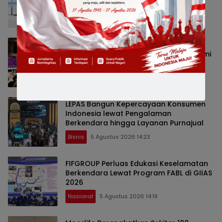
Bursa Mineral Mulai 2027
Bisnis
5 Agustus 2026 16:10
Deep Talk dr Aisah Dahlan Hadir di
Surabaya, Bahas Pentingnya Memahami
Pasangan dalam Membangun
Hubungan Harmonis
Peristiwa
5 Agustus 2026 16:08
LEPAS Bangun Kepercayaan Konsumen
Indonesia lewat Pengalaman
Berkendara hingga Layanan Purnajual
Bisnis
5 Agustus 2026 14:23
FIFGROUP Perluas Edukasi Keselamatan
Berkendara Lewat Program FABL di GIIAS
2026
Nasional
5 Agustus 2026 14:19