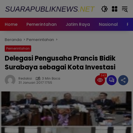
Langsung
ke
konten
Home
Pemerintahan
Jatim Raya
Nasional
Pe
Beranda
Pemerintahan
Pemerintahan
Delegasi Pengusaha Prancis Bidik
Surabaya sebagai Kota Investasi
343
Redaksi
3 Min Baca
31 Januari 2017 17:55