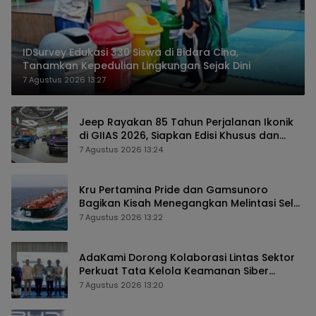
IDSurvey Edukasi 330 Siswa di Bidara Cina,
Tanamkan Kepedulian Lingkungan Sejak Dini
7 Agustus 2026 13:27
Jeep Rayakan 85 Tahun Perjalanan Ikonik
di GIIAS 2026, Siapkan Edisi Khusus dan
Perkuat Pengalaman Pelanggan
7 Agustus 2026 13:24
Kru Pertamina Pride dan Gamsunoro
Bagikan Kisah Menegangkan Melintasi Selat
Hormuz di Tengah Konflik
7 Agustus 2026 13:22
AdaKami Dorong Kolaborasi Lintas Sektor
Perkuat Tata Kelola Keamanan Siber
Berbasis AI
7 Agustus 2026 13:20