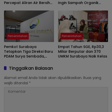
Percepat Aliran Air Bersih
Ingin Sampah Organik
hingga ke Kampung
Selesai dari Rumah
Pemerintahan
Pemerintahan
Pemkot Surabaya
Empat Tahun SGE, Rp30,3
Tetapkan Tiga Direksi Baru
Miliar Berputar dan 370
PDAM Surya Sembada,
UMKM Surabaya Naik Kelas
Fokus Perkuat Layanan
dan Kinerja
Tinggalkan Balasan
Alamat email Anda tidak akan dipublikasikan.
Ruas yang
wajib ditandai
*