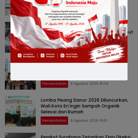
2031, Cari Figur Berintegritas
Pemerintahan
6 Agustus 2026 16:49
Ojol Lapor Hotline Cak Eri soal Jukir di
Jalan Trunojoyo, Dishub Surabaya Cabut
KTA
Pemerintahan
6 Agustus 2026 15:27
Wali Kota Eri Minta Direksi PAM Surya
Sembada Percepat Aliran Air Bersih
hingga ke Kampung
Pemerintahan
6 Agustus 2026 15:04
Lomba Pisang Danor 2026 Diluncurkan,
Wali Kota Eri Ingin Sampah Organik
Selesai dari Rumah
Pemerintahan
6 Agustus 2026 15:01
Pemkot Surabaya Tetapkan Tiga Direksi