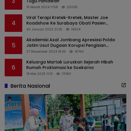
3
Tugu Pahlawan
15 Maret 2024 17:58
20035
Viral Terapi Kretek-Kretek, Master Joe
4
Roadshow Ke Surabaya Obati Pasien
Sekaligus Edukasi Masyarakat
30 Januari 2022 21:35
19834
Akademisi Asal Jombang Apresiasi Polda
5
Jatim Usut Dugaan Korupsi Pengisian
Perangkat Desa di Kediri
27 Desember 2024 18:35
18765
Keluarga Martak Luruskan Sejarah Hibah
6
Rumah Proklamasi ke Soekarno
19 Mei 2025 11:13
17080
Berita Nasional