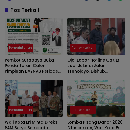
Pos Terkait
Pemerintahan
Pemerintahan
Pemkot Surabaya Buka
Ojol Lapor Hotline Cak Eri
Pendaftaran Calon
soal Jukir di Jalan
Pimpinan BAZNAS Periode
Trunojoyo, Dishub
2026–2031, Cari Figur
Surabaya Cabut KTA
Berintegritas
Pemerintahan
Pemerintahan
Wali Kota Eri Minta Direksi
Lomba Pisang Danor 2026
PAM Surya Sembada
Diluncurkan, Wali Kota Eri