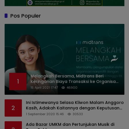
Pos Populer
Melangkah Bersama, Midtrans Beri
1
Keringanan Biaya Transaksi ke Organisasi
Nirlaba Indonesia
15 April 2021 17:47
46900
Ini Istimewanya Selasa Kliwon Malam Anggoro
2
Kasih, Adakah Kaitannya dengan Keputusan
PDIP?
1 September 2020 15:46
30533
Ada Bazar UMKM dan Pertunjukan Musik di