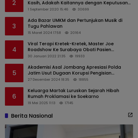
2
Kasih, Adakah Kaitannya dengan Keputusan
PDIP?
1 September 2020 15:46
30699
Ada Bazar UMKM dan Pertunjukan Musik di
3
Tugu Pahlawan
15 Maret 2024 17:58
20164
Viral Terapi Kretek-Kretek, Master Joe
4
Roadshow Ke Surabaya Obati Pasien
Sekaligus Edukasi Masyarakat
30 Januari 2022 21:35
19933
Akademisi Asal Jombang Apresiasi Polda
5
Jatim Usut Dugaan Korupsi Pengisian
Perangkat Desa di Kediri
27 Desember 2024 18:35
18855
Keluarga Martak Luruskan Sejarah Hibah
6
Rumah Proklamasi ke Soekarno
19 Mei 2025 11:13
17145
Berita Nasional