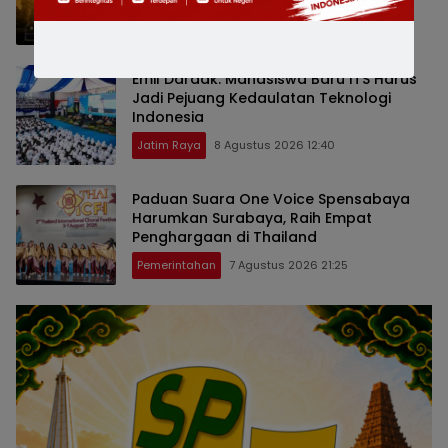
Nasional
8 Agustus 2026 13:37
Emil Dardak: Mahasiswa Baru ITS Harus
Jadi Pejuang Kedaulatan Teknologi
Indonesia
Jatim Raya
8 Agustus 2026 12:40
Paduan Suara One Voice Spensabaya
Harumkan Surabaya, Raih Empat
Penghargaan di Thailand
Pemerintahan
7 Agustus 2026 21:25