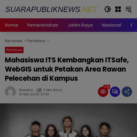
Langsung
ke
konten
Home
Pemerintahan
Jatim Raya
Nasional
Pe
Beranda
Peristiwa
Peristiwa
Mahasiswa ITS Kembangkan ITSafe,
WebGIS untuk Petakan Area Rawan
Pelecehan di Kampus
258
Redaksi
2 Min Baca
15 Mei 2026 21:09