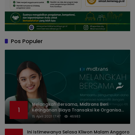
Pos Populer
Melangkah Bersama, Midtrans Beri
1
Keringanan Biaya Transaksi ke Organisasi
Nirlaba Indonesia
15 April 2021 17:47
46983
Ini Istimewanya Selasa Kliwon Malam Anggoro