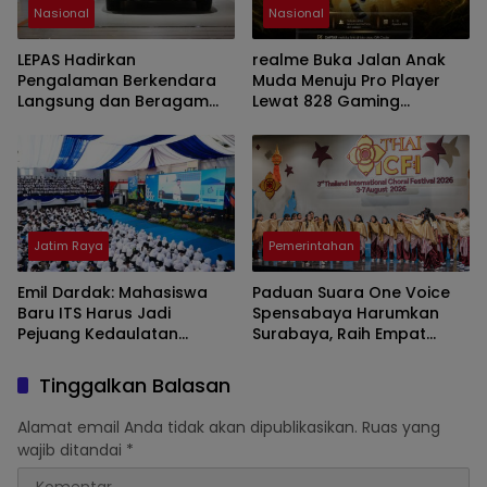
Nasional
Nasional
LEPAS Hadirkan
realme Buka Jalan Anak
Pengalaman Berkendara
Muda Menuju Pro Player
Langsung dan Beragam
Lewat 828 Gaming
Program Spesial di GIIAS
Tournament
2026
Jatim Raya
Pemerintahan
Emil Dardak: Mahasiswa
Paduan Suara One Voice
Baru ITS Harus Jadi
Spensabaya Harumkan
Pejuang Kedaulatan
Surabaya, Raih Empat
Teknologi Indonesia
Penghargaan di Thailand
Tinggalkan Balasan
Alamat email Anda tidak akan dipublikasikan.
Ruas yang
wajib ditandai
*