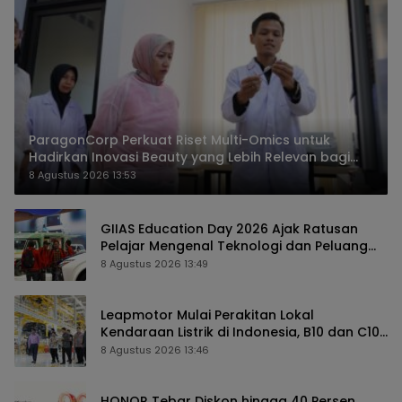
ParagonCorp Perkuat Riset Multi-Omics untuk
Hadirkan Inovasi Beauty yang Lebih Relevan bagi
Masyarakat Indonesia
8 Agustus 2026 13:53
GIIAS Education Day 2026 Ajak Ratusan
Pelajar Mengenal Teknologi dan Peluang
Karier Industri Otomotif
8 Agustus 2026 13:49
Leapmotor Mulai Perakitan Lokal
Kendaraan Listrik di Indonesia, B10 dan C10
Jadi Model Perdana
8 Agustus 2026 13:46
HONOR Tebar Diskon hingga 40 Persen