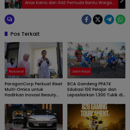
Anas Karno dan GAS Pemuda Bantu Warga
Kurang Mampu
Pos Terkait
Nasional
Jatim Raya
ParagonCorp Perkuat Riset
BCA Gandeng PPATK
Multi-Omics untuk
Edukasi 100 Pelajar dan
Hadirkan Inovasi Beauty
Lepasliarkan 1.300 Tukik di
yang Lebih Relevan bagi
Banyuwangi
Masyarakat Indonesia