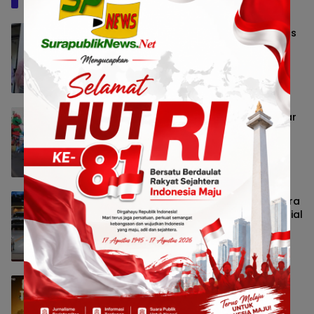
Baca Juga
ParagonCorp Perkuat Riset Multi-Omics
untuk Hadirkan Inovasi Beauty yang
Lebih Relevan bagi Masyarakat
Indonesia
Nasional
8 Agustus 2026 13:53
BCA Gandeng PPATK Edukasi 100 Pelajar
dan Lepasliarkan 1.300 Tukik di
Banyuwangi
Jatim Raya
8 Agustus 2026 13:44
LEPAS Hadirkan Pengalaman Berkendara
Langsung dan Beragam Program Spesial
di GIIAS 2026
Nasional
8 Agustus 2026 13:40
realme Buka Jalan Anak Muda Menuju
Pro Player Lewat 828 Gaming
Tournament