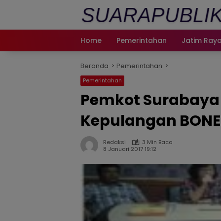
Langsung
ke
konten
Home
Pemerintahan
Jatim Ray
Beranda
Pemerintahan
Pemerintahan
Pemkot Surabaya 
Kepulangan BON
Redaksi
3 Min Baca
8 Januari 2017 19:12