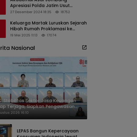
Apresiasi Polda Jatim Usut
Dugaan Korupsi Pengisian
27 Desember 2024 18:35
18752
Perangkat Desa di Kediri
Keluarga Martak Luruskan Sejarah
Hibah Rumah Proklamasi ke
Soekarno
19 Mei 2025 11:13
17074
rita Nasional
: Stabilitas Sektor Jasa Keuangan
ap Terjaga, Siapkan Pengawasan
sa Mineral Mulai 2027
ustus 2026 16:10
LEPAS Bangun Kepercayaan
Konsumen Indonesia lewat