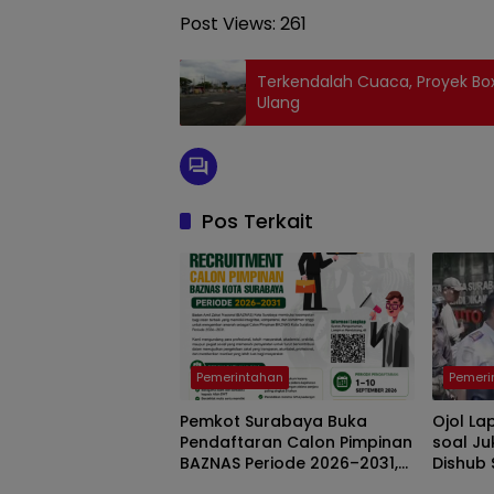
Post Views:
261
Terkendalah Cuaca, Proyek Bo
Ulang
Pos Terkait
Pemerintahan
Pemeri
Pemkot Surabaya Buka
Ojol La
Pendaftaran Calon Pimpinan
soal Ju
BAZNAS Periode 2026–2031,
Dishub
Cari Figur Berintegritas