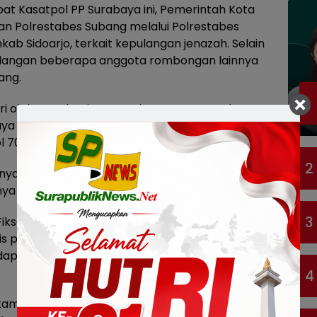
abat Kasatpol PP Surabaya ini, Pemerintah Kota
an Polrestabes Subang melalui Polrestabes
b Sidoarjo, terkait kepulangan jenazah. Selain
mulangan beberapa anggota rombongan lainnya
ang.
diri oleh Kepala Dinas Kesehatan Kota Surabaya,
baya sempat menyampaikan efek yang
l 70% tersebut.
2
ya untuk sterilisasi alat, bukan untuk diminum.
 bisa sangat fatal bagi tubuh,” terang Febria.
3
Fikser menambahkan, Pemkot Surabaya
 para Bonek. Hal itu merupakan bentuk
dap para pendukung klub sepakbola kebanggaan
4
kami, jajaran di Pemkot Surabaya selalu