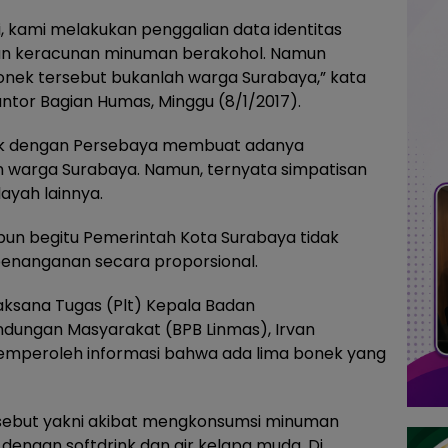
i, kami melakukan penggalian data identitas
an keracunan minuman berakohol. Namun
onek tersebut bukanlah warga Surabaya,” kata
ntor Bagian Humas, Minggu (8/1/2017).
tik dengan Persebaya membuat adanya
warga Surabaya. Namun, ternyata simpatisan
ayah lainnya.
n begitu Pemerintah Kota Surabaya tidak
penanganan secara proporsional.
ksana Tugas (Plt) Kepala Badan
dungan Masyarakat (BPB Linmas), Irvan
mperoleh informasi bahwa ada lima bonek yang
sebut yakni akibat mengkonsumsi minuman
dengan softdrink dan air kelapa muda. Di