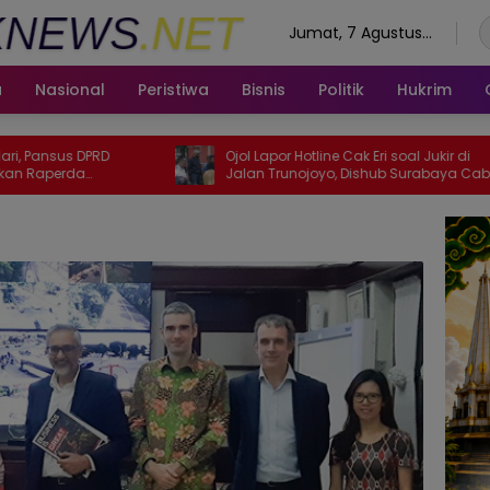
Jumat, 7 Agustus
2026
a
Nasional
Peristiwa
Bisnis
Politik
Hukrim
D
Ojol Lapor Hotline Cak Eri soal Jukir di
Wal
Jalan Trunojoyo, Dishub Surabaya Cabut
Sem
KTA
hi