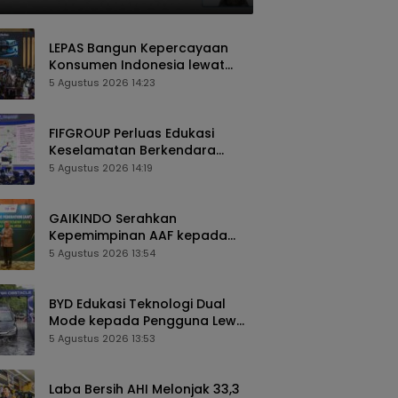
LEPAS Bangun Kepercayaan
Konsumen Indonesia lewat
Pengalaman Berkendara
5 Agustus 2026 14:23
hingga Layanan Purnajual
FIFGROUP Perluas Edukasi
Keselamatan Berkendara
Lewat Program FABL di GIIAS
5 Agustus 2026 14:19
2026
GAIKINDO Serahkan
Kepemimpinan AAF kepada
Malaysia, Perkuat Kolaborasi
5 Agustus 2026 13:54
Industri Otomotif ASEAN
BYD Edukasi Teknologi Dual
Mode kepada Pengguna Lewat
Komunitas BEYOND di GIIAS
5 Agustus 2026 13:53
2026
Laba Bersih AHI Melonjak 33,3