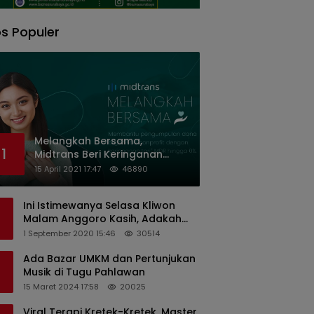
s Populer
Melangkah Bersama,
1
Midtrans Beri Keringanan
Biaya Transaksi ke Organisasi
15 April 2021 17:47
46890
Nirlaba Indonesia
Ini Istimewanya Selasa Kliwon
Malam Anggoro Kasih, Adakah
Kaitannya dengan Keputusan
1 September 2020 15:46
30514
PDIP?
Ada Bazar UMKM dan Pertunjukan
Musik di Tugu Pahlawan
15 Maret 2024 17:58
20025
Viral Terapi Kretek-Kretek, Master