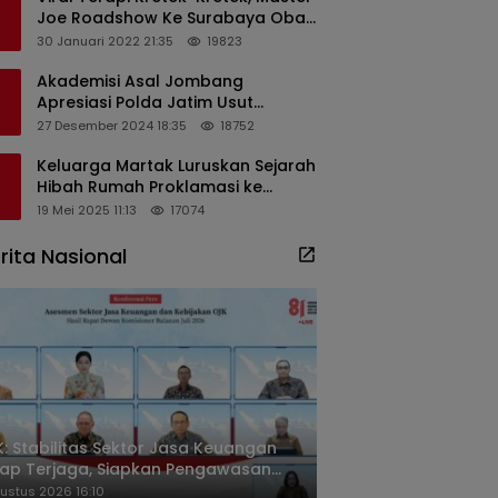
Joe Roadshow Ke Surabaya Obati
Pasien Sekaligus Edukasi
30 Januari 2022 21:35
19823
Masyarakat
Akademisi Asal Jombang
Apresiasi Polda Jatim Usut
Dugaan Korupsi Pengisian
27 Desember 2024 18:35
18752
Perangkat Desa di Kediri
Keluarga Martak Luruskan Sejarah
Hibah Rumah Proklamasi ke
Soekarno
19 Mei 2025 11:13
17074
rita Nasional
: Stabilitas Sektor Jasa Keuangan
ap Terjaga, Siapkan Pengawasan
sa Mineral Mulai 2027
ustus 2026 16:10