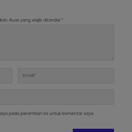
 Bendera Setengah
Surabaya
kan.
Ruas yang wajib ditandai
*
saya pada peramban ini untuk komentar saya