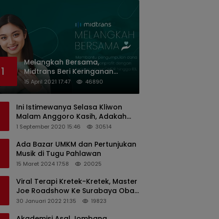
Melangkah Bersama,
1
Midtrans Beri Keringanan
Biaya Transaksi ke Organisasi
15 April 2021 17:47
46890
Nirlaba Indonesia
Ini Istimewanya Selasa Kliwon
Malam Anggoro Kasih, Adakah
Kaitannya dengan Keputusan
1 September 2020 15:46
30514
PDIP?
Ada Bazar UMKM dan Pertunjukan
Musik di Tugu Pahlawan
15 Maret 2024 17:58
20025
Viral Terapi Kretek-Kretek, Master
Joe Roadshow Ke Surabaya Obati
Pasien Sekaligus Edukasi
30 Januari 2022 21:35
19823
Masyarakat
Akademisi Asal Jombang