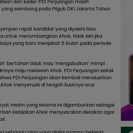
tisan dan kader PDI Perjuangan masih
yang seimbang pada Pilgub DKI Jakarta Tahun
mpan rapat kandidat yang diyakini bisa
ma untuk menumbangkan Ahok, tidak lain jika
urabaya yang baru menjabat 6 bulan pada periode
kuh’ bertahan tidak mau ‘mengabulkan’ mimpi
rinya maju melawan Ahok. PDI Perjuangan sekali
r bahwa PDI Perjuangan akan kembali menduetkan
n Ahok menyeruak di tengah kuatnya arus
kyat miskin yang selama ini digambarkan sebagai
orban kebijakan Ahok menyuarakan desakan agar
ok.
ma sebagai calon yang dinilai mampu bekerja