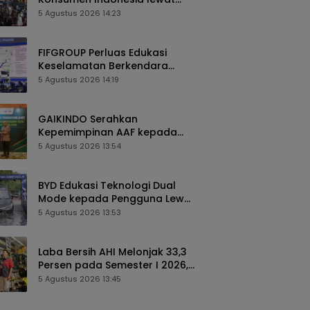
Pengalaman Berkendara
5 Agustus 2026 14:23
hingga Layanan Purnajual
FIFGROUP Perluas Edukasi
Keselamatan Berkendara
Lewat Program FABL di GIIAS
5 Agustus 2026 14:19
2026
GAIKINDO Serahkan
Kepemimpinan AAF kepada
Malaysia, Perkuat Kolaborasi
5 Agustus 2026 13:54
Industri Otomotif ASEAN
BYD Edukasi Teknologi Dual
Mode kepada Pengguna Lewat
Komunitas BEYOND di GIIAS
5 Agustus 2026 13:53
2026
Laba Bersih AHI Melonjak 33,3
Persen pada Semester I 2026,
Ekspansi AZKO Berlanjut hingga
5 Agustus 2026 13:45
Toko ke-276