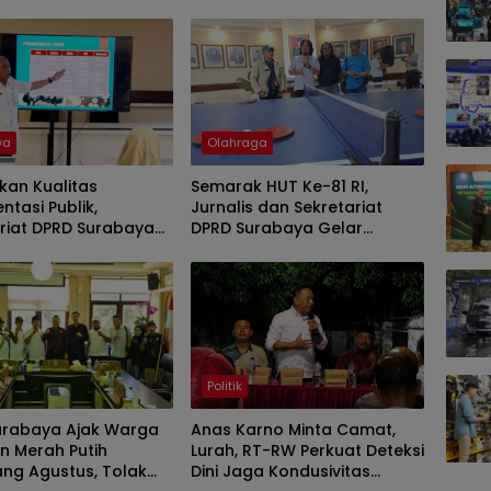
wa
Olahraga
kan Kualitas
Semarak HUT Ke-81 RI,
tasi Publik,
Jurnalis dan Sekretariat
riat DPRD Surabaya
DPRD Surabaya Gelar
ini Workshop
Turnamen Tenis Meja
fi
Politik
urabaya Ajak Warga
Anas Karno Minta Camat,
n Merah Putih
Lurah, RT-RW Perkuat Deteksi
ng Agustus, Tolak
Dini Jaga Kondusivitas