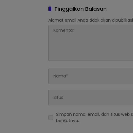
Pakuwon Sorot
Ajakan
Kekhawatiran Berlebihan
Tiang
Tinggalkan Balasan
Pengusaha
Alamat email Anda tidak akan dipublikasi
Simpan nama, email, dan situs web 
berikutnya.