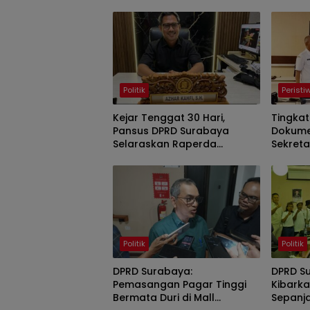
Politik
Peristi
Kejar Tenggat 30 Hari,
Tingkat
Pansus DPRD Surabaya
Dokumen
Selaraskan Raperda
Sekreta
Kampung Cerdas dan
Gelar M
Kampung Pancasila
Fotogra
Politik
Politik
DPRD Surabaya:
DPRD S
Pemasangan Pagar Tinggi
Kibarka
Bermata Duri di Mall
Sepanja