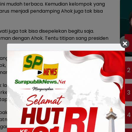
k ini mudah terbaca. Kemudian kelompok yang
arus menjadi pendamping Ahok juga tak bisa
ti juga tak bisa disepelekan begitu saja.
aman dengan Ahok. Tentu titipan sang presiden
ang ingin PDI Perjuangan mengusung calon
hok, Risma ataupun Djarot. Kelompok ini berusaha
2
mangat kelompok ini tetap, asal bukan Ahok.
 lama lagi. Tanggal 19-21 September bukanlah
3
rkejaran dengan waktu. Suhu politik akan
api Megawati tetap tenang.
ebak. Sosok calon yang membuat Megawati ‘Jatuh
4
saatnya rekomendasi diputuskan. Demikian pula
aruh hiruk pikuk siapa yang akan dipilih