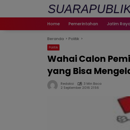
Langsung
ke
konten
Home
Pemerintahan
Jatim Ray
Beranda
Politik
Politik
Wahai Calon Pemi
yang Bisa Mengela
Redaksi
3 Min Baca
2 September 2016 21:56