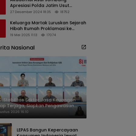
Apresiasi Polda Jatim Usut
Dugaan Korupsi Pengisian
27 Desember 2024 18:35
18752
Perangkat Desa di Kediri
Keluarga Martak Luruskan Sejarah
Hibah Rumah Proklamasi ke
Soekarno
19 Mei 2025 11:13
17074
rita Nasional
: Stabilitas Sektor Jasa Keuangan
ap Terjaga, Siapkan Pengawasan
sa Mineral Mulai 2027
ustus 2026 16:10
LEPAS Bangun Kepercayaan
Konsumen Indonesia lewat