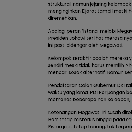
struktural, namun jejaring kelompo
menginginkan Djarot tampil meski h
diremehkan.
Apalagi peran ‘Istana’ melobi Megawa
Presiden Jokowi terlihat merasa ny
ini pasti didengar oleh Megawati.
Kelompok terakhir adalah mereka y
sendiri meski tidak harus memilih A
mencari sosok alternatif. Namun se
Pendaftaran Calon Gubernur DKI tak
waktu yang lama. PDI Perjuangan be
memanas beberapa hari ke depan, t
Ketenangan Megawati ini susah dit
Hati’ tetap misterius hingga pada 
Risma juga tetap tenang, tak terpeng