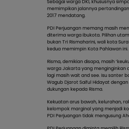
Sebagai warga DKI, khususnya simpa
memimpikan jalannya pertandingan 
2017 mendatang.
PDI Perjuangan memang masih menyi
diterima warga ibukota. Pilihan uta
bukan Tri Rismaharini, wali kota S
kedua memimpin Kota Pahlawan ini.
Risma, demikian disapa, masih ‘keu
warga Jakarta yang menginginkan di
lagi masih wait and see. Isu sante
Wagub Djarot Saiful Hidayat denga
dukungan kepada Risma.
Kekuatan arus bawah, kelurahan, ra
kelompok marginal yang menjadi k
PDI Perjuangan tidak mengusung Ah
PDI Perjuangan diminta memilih Ris